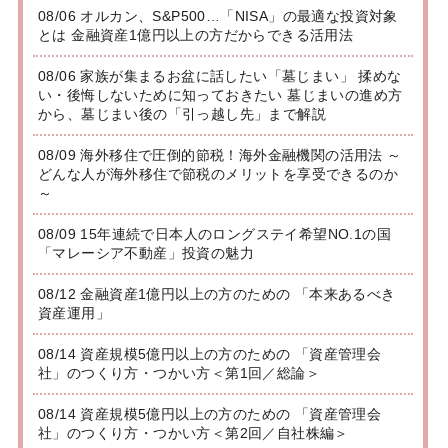
08/06 オルカン、S&P500…「NISA」の最適な投資対象
とは 金融資産1億円以上の方だからできる活用法
08/06 家族が集まるお盆に話したい「墓じまい」 揉めな
い・後悔しないために知っておきたい 墓じまいの進め方
から、墓じまい後の「引っ越し先」まで解説
08/09 海外移住で圧倒的節税！海外金融機関の活用法 ～
どんな人が海外移住で節税のメリットを享受できるのか
～
08/09 15年連続で日本人のロングステイ希望NO.1の国
「マレーシア不動産」投資の魅力
08/12 金融資産1億円以上の方のための 「本来あるべき
資産運用」
08/14 資産規模5億円以上の方のための 「資産管理会
社」のつくり方・つかい方＜第1回／総論＞
08/14 資産規模5億円以上の方のための 「資産管理会
社」のつくり方・つかい方＜第2回／自社株編＞