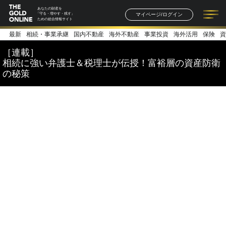
あなたの財産を
マイページ/ログイン
「守る・増やす・残す」
ための総合情報サイト
最新
相続・事業承継
国内不動産
海外不動産
事業投資
海外活用
保険
資
記事一覧
連載一覧
著者一覧
書籍一覧
セミナー情報
お知らせ
［連載］
相続に強い弁護士＆税理士が伝授！富裕層の資産防衛
の秘策