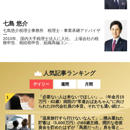
七島 悠介
七島悠介税理士事務所 税理士・事業承継アドバイザ
ー
2010年、国内大手税理士法人に入社。 上場会社の税
務申告、相続税申告、組織再編コン…
人気記事ランキング
デイリー
週間
月間
「必要ない人は来ないでほしい」…〈年金月15
1
万円・82歳〉病院の“常連おばあちゃん”に向け
られた20代会社員の本音。それでも通い続ける
理由
「温泉旅行すら行けないなんて」…積み重ねた
2
貯蓄は〈5,600万円〉の68歳主婦。潤沢な老後
資金を貯めたはずが「馬鹿だった」肩を落とす