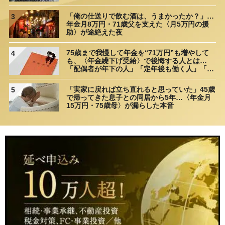
理由
「俺の仕送りで飲む酒は、うまかったか？」…
3
年金月8万円・71歳父を支えた〈月5万円の援
助〉が途絶えた夜
75歳まで我慢して年金を“71万円”も増やして
4
も、〈年金繰下げ受給〉で後悔する人とは…
「配偶者が年下の人」「定年後も働く人」「特
別な年金を受け取れる人」【CFPが解説】
「実家に戻れば立ち直れると思っていた」45歳
5
で帰ってきた息子との同居から5年…〈年金月
15万円・75歳母〉が漏らした本音