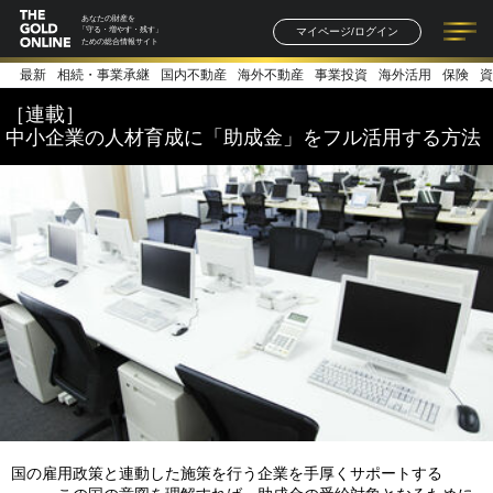
あなたの財産を
マイページ/ログイン
「守る・増やす・残す」
ための総合情報サイト
最新
相続・事業承継
国内不動産
海外不動産
事業投資
海外活用
保険
資
記事一覧
連載一覧
著者一覧
書籍一覧
セミナー情報
お知らせ
［連載］
中小企業の人材育成に「助成金」をフル活用する方法
国の雇用政策と連動した施策を行う企業を手厚くサポートする