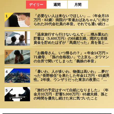
デイリー
週間
月間
「必要ない人は来ないでほしい」…〈年金月15
1
万円・82歳〉病院の“常連おばあちゃん”に向け
られた20代会社員の本音。それでも通い続ける
理由
「温泉旅行すら行けないなんて」…積み重ねた
2
貯蓄は〈5,600万円〉の68歳主婦。潤沢な老後
資金を貯めたはずが「馬鹿だった」肩を落とす
理由
「お義母さん、いつ帰るの？」＜年金14万円＞
3
71歳母、「孫の合格祝い」で上京も…タワマン
の台所で聞いてしまった「義娘の本音」
「暑いわ、人が多いわ、物価は高いわ」…夢だ
4
った“長野移住”を果たした年金11万円・65歳男
性。2年後、ウンザリだった東京の夜景に「癒
された」ワケ
「旅行の予定はすべて白紙になりました」〈年
5
金月33万円・貯蓄5,000万円〉65歳夫婦、孫と
の時間を優先し続けた末に気づいたこと