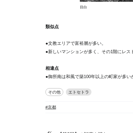
目白
類似点
●文教エリアで富裕層が多い。
●新しいマンションが多く、その1階にレス
相違点
●御所南は和風で築100年以上の町家が多
その他
エトセトラ
#京都