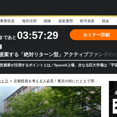
事業投資
海外活用
保険
資産運用
暗号資産
税金
03:57:28
セミナー詳細
まであと
teが提案する「絶対リターン型」アクティブファンドの
視するポイントとは／SpaceX上場、次なる巨大市場は「宇宙!?」 
セトラ
>
京都投資を考える人必見！東京の街にたとえて理解する〈新感覚〉京都ガイド