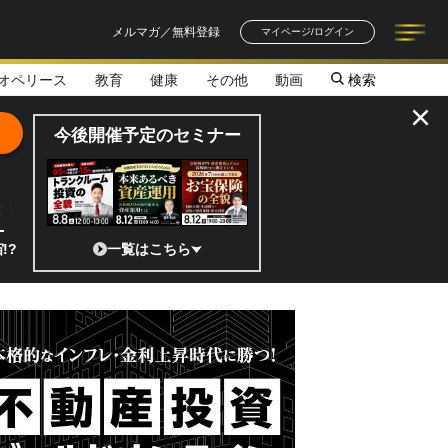
メルマガ／無料登録
マイページ/ログイン
オペリース
教育
健康
その他
動画
検索
記事一覧
連載一覧
著者一覧
書籍一覧
セミナー情報
お知らせ
×
今後開催予定のセミナー
全貌
日本の宇宙ベンチャーのココがスゴイ！／補助金から実需へ、知られざる宇
一覧はこちら