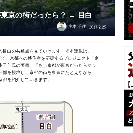
東京の街だったら？ → 目白
岸本 千佳
2017.2.25
の目白の共通点を見ていきます。※本連載は、
の代表で、京都への移住者を応援するプロジェクト「京
本千佳氏の著書、『もし京都が東京だったらマッ
一部を抜粋し、京都の街を東京にたとえながら、
京都を紹介していきます。