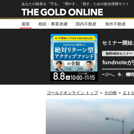
あなたの財産を「守る」「増やす」「残す」ための総合情報サイト
最新
相続・事業承継
国内不動産
海外不動産
セミナー開始
無料WEBセミナー
fundno
半導体相場は次のステージへ。今、機関投資家が注
ゴールドオンライン トップ
>
その他
>
エト