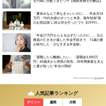
を円満に分配できたワケ【相続実務士が解説】
「夏休みなんて来なきゃいいのに」…年金月24
万円・70代夫婦がポツリと本音。毎年恒例“孫
のお世話係”に終止符を打ったワケ【CFPの助
言】
「年金27万円もらえるはずだったのに…」元公
務員の亡き夫が遺した年金手続きで、71歳の妻
が絶句した「少なすぎる年金額」
「退職したら離婚したい」〈退職金3,000万
円〉65歳夫から突然の宣告…35年間家庭を支え
た妻が知った“本当の理由”
Recommended by
人気記事ランキング
デイリー
週間
月間