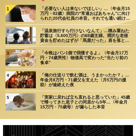
「必要ない人は来ないでほしい」…〈年金月15
1
万円・82歳〉病院の“常連おばあちゃん”に向け
られた20代会社員の本音。それでも通い続ける
理由
「温泉旅行すら行けないなんて」…積み重ねた
2
貯蓄は〈5,600万円〉の68歳主婦。潤沢な老後
資金を貯めたはずが「馬鹿だった」肩を落とす
理由
「今晩はパン1個で我慢するよ」〈年金月17万
3
円・74歳男性〉物価高で変わった“当たり前の
食卓”
「俺の仕送りで飲む酒は、うまかったか？」…
4
年金月8万円・71歳父を支えた〈月5万円の援
助〉が途絶えた夜
「実家に戻れば立ち直れると思っていた」45歳
5
で帰ってきた息子との同居から5年…〈年金月
15万円・75歳母〉が漏らした本音