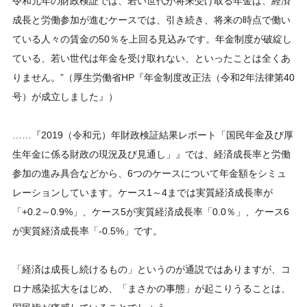
令和元年の財政検証では、若い世代が将来受け取る年金は、経済
成長と労働参加が進むケースでは、引き続き、将来の時点で働い
ている人々の賃金の50％を上回る見込みです。年金制度が破綻し
ている、若い世代は年金を受け取れない、といったことは全くあ
りません。”（厚生労働省HP『年金制度改正法（令和2年法律第40
号）が成立しました』）
……『2019（令和元）年財政検証結果レポート「国民年金及び厚
生年金に係る財政の現況及び見通し」』では、経済成長率と労働
参加の進み具合などから、6つのケースについて年金額をシミュ
レーションしています。ケース1～4までは実質経済成長率が
「+0.2～0.9%」、ケース5が実質経済成長率「0.0％」、ケース6
が実質経済成長率「-0.5%」です。
「経済は成長し続けるもの」というのが通説ではありますが、コ
ロナ感染拡大をはじめ、「まさかの事態」が起こりうることは、