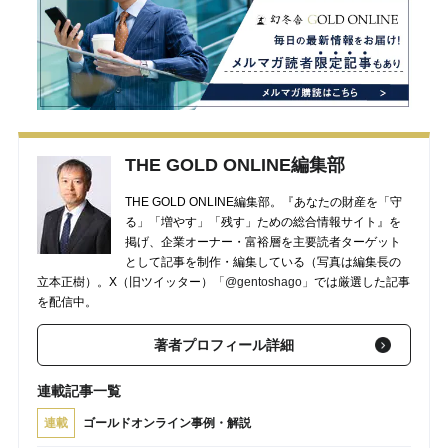
THE GOLD ONLINE編集部
THE GOLD ONLINE編集部。『あなたの財産を「守
る」「増やす」「残す」ための総合情報サイト』を
掲げ、企業オーナー・富裕層を主要読者ターゲット
として記事を制作・編集している（写真は編集長の
立本正樹）。X（旧ツイッター）
「@gentoshago」
では厳選した記事
を配信中。
著者プロフィール詳細
連載記事一覧
連載
ゴールドオンライン事例・解説