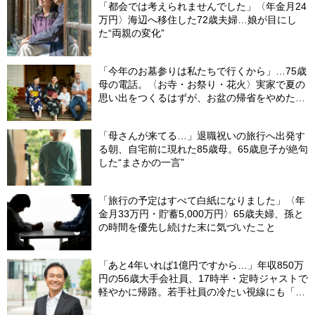
「都会では考えられませんでした」〈年金月24
万円〉海辺へ移住した72歳夫婦…娘が目にし
た“両親の変化”
「今年のお墓参りは私たちで行くから」…75歳
母の電話。〈お寺・お祭り・花火〉実家で夏の
思い出をつくるはずが、お盆の帰省をやめた理
由
「母さんが来てる…」退職祝いの旅行へ出発す
る朝、自宅前に現れた85歳母。65歳息子が絶句
した“まさかの一言”
「旅行の予定はすべて白紙になりました」〈年
金月33万円・貯蓄5,000万円〉65歳夫婦、孫と
の時間を優先し続けた末に気づいたこと
「あと4年いれば1億円ですから…」年収850万
円の56歳大手会社員、17時半・定時ジャストで
軽やかに帰路。若手社員の冷たい視線にも「だ
からなに？」の理由【CFPの助言】