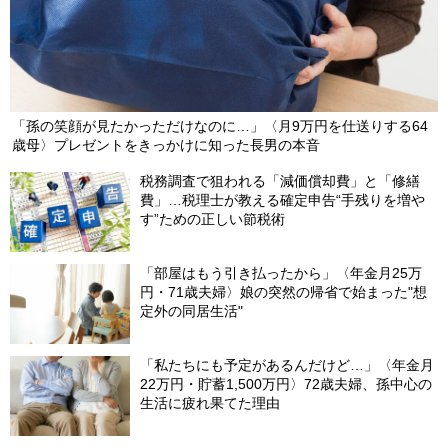
「孫の笑顔が見たかっただけなのに…」〈月9万円を仕送りする64
歳母〉プレゼントをきっかけに知った長男の本音
税務調査で狙われる「減価償却費」と「修繕
費」…税理士が教える確定申告“手残りを増や
す”ための正しい節税術
「部屋はもう引き払ったから」〈年金月25万
円・71歳夫婦〉娘の突然の帰省で始まった"想
定外の同居生活"
「私たちにも予定があるんだけど…」〈年金月
22万円・貯蓄1,500万円〉72歳夫婦、孫中心の
生活に疲れ果てた理由