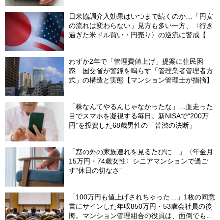
額」
日米協調介入効果はいつまで続くのか…「円安
の流れは変わらない」見方も多い一方、〈行き
過ぎた米ドル買い・円売り〉の逆流に警戒【8
月の米ドル／円予想レンジ「150～160円」の
根拠】
わずか2年で「管理費値上げ」提案に住民困
惑…国交省が警鐘を鳴らす「管理業者管理者方
式」の構造と実態【マンション管理士が指摘】
「株なんてやるんじゃなかったな」…血走った
目でスマホを凝視する毎日。新NISAで“200万
円”を投資した68歳男性の「苦渋の決断」
「窓の外の家族連れを見るたびに…」〈年金月
15万円・74歳女性〉シニアマンションで過ご
す“休日の切なさ”
「100万円も値上げされちゃった…」1枚の同意
書にサインした年収850万円・53歳会社員の後
悔。マンション管理組合の役員は、面倒でも自