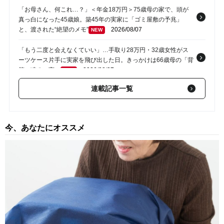
「お母さん、何これ…？」＜年金18万円＞75歳母の家で、頭が
真っ白になった45歳娘。築45年の実家に「ゴミ屋敷の予兆」
と、渡された“絶望のメモ”
2026/08/07
NEW
「もう二度と会えなくていい」…手取り28万円・32歳女性がス
ーツケース片手に実家を飛び出した日。きっかけは66歳母の「背
筋の凍る一言」
2026/08/07
NEW
連載記事一覧
「お母さん、もう大丈夫だから」…娘が笑顔で告げたひと言。家
族に尽くしてきた73歳女性が「孫離れ」を突き付けられた日
2026/08/07
NEW
今、あなたにオススメ
「電話一本でいいのに…」〈年金月14万円・72歳女性〉シニア
マンションで待ち続けた家族からの連絡
2026/08/06
「今晩はパン1個で我慢するよ」〈年金月17万円・74歳男性〉物
価高で変わった“当たり前の食卓”
2026/08/06