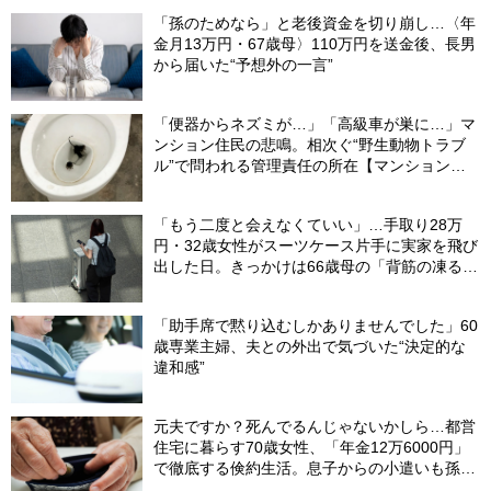
「孫のためなら」と老後資金を切り崩し…〈年
金月13万円・67歳母〉110万円を送金後、長男
から届いた“予想外の一言”
「便器からネズミが…」「高級車が巣に…」マ
ンション住民の悲鳴。相次ぐ“野生動物トラブ
ル”で問われる管理責任の所在【マンション管
理士が警鐘】
「もう二度と会えなくていい」…手取り28万
円・32歳女性がスーツケース片手に実家を飛び
出した日。きっかけは66歳母の「背筋の凍る一
言」
「助手席で黙り込むしかありませんでした」60
歳専業主婦、夫との外出で気づいた“決定的な
違和感”
元夫ですか？死んでるんじゃないかしら…都営
住宅に暮らす70歳女性、「年金12万6000円」
で徹底する倹約生活。息子からの小遣いも孫の
お年玉にあて、コツコツ貯めた「驚きの貯蓄