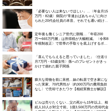
分でやらないと〈損する〉ワケ【マンション管
理コンサルタントが警鐘】
「必要ない人は来ないでほしい」…〈年金月15
万円・82歳〉病院の“常連おばあちゃん”に向け
られた20代会社員の本音。それでも通い続ける
理由
定年後も働くシニア世代に朗報…「年収200
万〜665万円層」は所得税が大幅軽減。〈令和8
年税制改正〉で世帯の手取りを底上げするポイ
ント【CFPが解説】
「喜んでもらえると思っていました」〈仕送り
月7万円・63歳女性〉孫へのプレゼントがきっ
かけで崩れた親子関係
膨大な荷物を前に呆然…妹の転居で空き家にな
った実家、70代男性が〈約300万円の費用負担
なし〉で売却できたワケ【相続実務士が解説】
ビルは売りたくない…父の死から15年以上、相
続人10人が対立寸前。1億3,500万円の売却代金