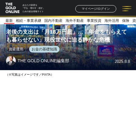
あなたの財産を
マイページ/ログイン
「守る・増やす・残す」
ための総合情報サイト
最新
相続・事業承継
国内不動産
海外不動産
事業投資
海外活用
保険
資
記事一覧
連載一覧
著者一覧
書籍一覧
セミナー情報
お知らせ
老後の支出は「月18万円超」…「年金をもらえて
も暮らせない」現役世代に迫る静かな危機
資産運用
お金の基礎知識
THE GOLD ONLINE編集部
2025.8.8
（※写真はイメージです／PIXTA）