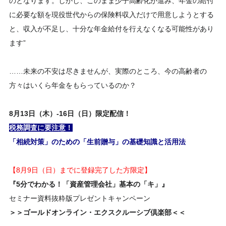
のとなります。しかし、このまま少子高齢化が進み、年金の給付
に必要な額を現役世代からの保険料収入だけで用意しようとする
と、収入が不足し、十分な年金給付を行えなくなる可能性があり
ます”
……未来の不安は尽きませんが、実際のところ、今の高齢者の
方々はいくら年金をもらっているのか？
8
月
13日（木）-16日（日）
限定配信！
税務調査に要注意！
「相続対策」のための「生前贈与」の基礎知識と活用法
【8月9日（日）までに登録完了した方限定】
『5分でわかる！「資産管理会社」基本の「キ」』
セミナー資料抜粋版プレゼントキャンペーン
＞＞ゴールドオンライン・エクスクルーシブ倶楽部＜＜