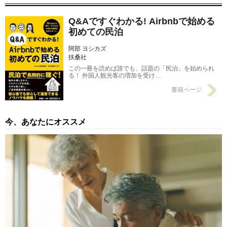
のか？
2016/11/25
Q&Aですぐわかる! Airbnbで始める
初めての民泊
阿部 ヨシカズ
扶桑社
この一冊を読めば誰でも、話題の「民泊」を始められ
る！ 外国人観光客の増加を受け…
書籍ページ
今、あなたにオススメ