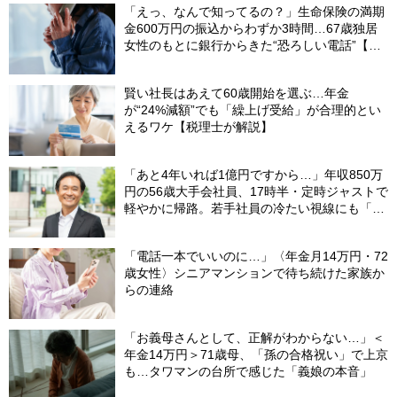
「えっ、なんで知ってるの？」生命保険の満期
金600万円の振込からわずか3時間…67歳独居
女性のもとに銀行からきた“恐ろしい電話”【FP
が解説】
賢い社長はあえて60歳開始を選ぶ…年金
が“24%減額”でも「繰上げ受給」が合理的とい
えるワケ【税理士が解説】
「あと4年いれば1億円ですから…」年収850万
円の56歳大手会社員、17時半・定時ジャストで
軽やかに帰路。若手社員の冷たい視線にも「だ
からなに？」の理由【CFPの助言】
「電話一本でいいのに…」〈年金月14万円・72
歳女性〉シニアマンションで待ち続けた家族か
らの連絡
「お義母さんとして、正解がわからない…」＜
年金14万円＞71歳母、「孫の合格祝い」で上京
も…タワマンの台所で感じた「義娘の本音」