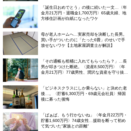
「誕生日おめでとう」の後に続いた一文…〈年
金月21万円・退職金1,700万円〉65歳夫婦、地
方移住計画が白紙になったワケ
母が老人ホームへ…実家売却を決断した長男。
買い手がついたのに「たった6畳」のせいで手
放せないワケ【土地家屋調査士が解説】
「その通帳も棺桶に入れてもらったら？」…長
男が叩きつけた断絶。〈資産8,500万円〉〈年
金月21万円〉77歳男性、潤沢な資産を守り抜い
た“代償”
「ビジネスクラスにしか乗らない」と決めた老
後…。〈貯蓄6,300万円・69歳元会社員〉帰国
後に募った後悔
「ばぁば、もう行かないね」〈年金月22万円・
貯蓄1,600万円〉74歳女性…援助を断って初め
て気づいた“家族との距離”