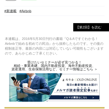
#新連載
#Airbnb
【第2回】を読む
本連載は、2016年5月30日刊行の書籍『Q＆Aですぐわかる！
Airbnbで始める初めての民泊』から抜粋したものです。その後の
税制改正等、最新の内容には対応していない可能性もございます
ので、あらかじめご了承ください。
受けたいセミナーが必ず見つかる！
相続・事業承継、国内不動産投資、海外不動産投資、
資産運用、生命保険活用など、セミナー情報はこちら ＞