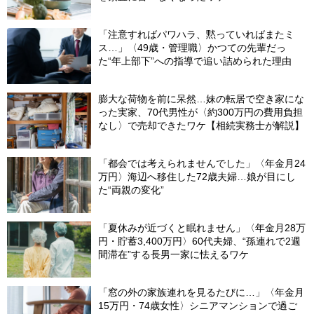
「注意すればパワハラ、黙っていればまたミ
ス…」〈49歳・管理職〉かつての先輩だっ
た“年上部下”への指導で追い詰められた理由
膨大な荷物を前に呆然…妹の転居で空き家にな
った実家、70代男性が〈約300万円の費用負担
なし〉で売却できたワケ【相続実務士が解説】
「都会では考えられませんでした」〈年金月24
万円〉海辺へ移住した72歳夫婦…娘が目にし
た“両親の変化”
「夏休みが近づくと眠れません」〈年金月28万
円・貯蓄3,400万円〉60代夫婦、“孫連れで2週
間滞在”する長男一家に怯えるワケ
「窓の外の家族連れを見るたびに…」〈年金月
15万円・74歳女性〉シニアマンションで過ご