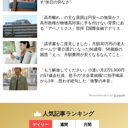
す“休日の切なさ”
「高市離れ」の主な原因は円安への無策か？…
高市政権が物価高対策に手を付けない背景にあ
る「アベノミクス」崇拝【国際金融アナリスト
が解説】
「請求書を二度見しました」月額30万円の老人
ホームで“要介護2”になった86歳母。58歳娘の
困惑「えっ、月額費用が安くなるなんてことあ
るの？」【FPが解説】
「もう解放してください」小遣い月2万5,000円
の57歳会社員、息子の“大企業就職”に拍手喝采
から1年…思わず絶句した「衝撃の本音」
Recommended by
人気記事ランキング
デイリー
週間
月間