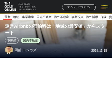
あなたの財産を
マイページ/ログイン
「守る・増やす・残す」
ための総合情報サイト
最新
相続・事業承継
国内不動産
海外不動産
事業投資
海外活用
保険
資
記事一覧
連載一覧
著者一覧
書籍一覧
セミナー情報
お知らせ
運営Airbnbの宿泊料は「地域の最安値」からスタ
ート
不動産
国内不動産
阿部 ヨシカズ
2016.11.18