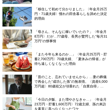
「移住して初めて分かりました」〈年金月25万
円・71歳夫婦〉憧れの田舎暮らしを諦めた決定
的理由
「母さん、そんなに稼いでいたの？」〈年金月
8万円〉だが…77歳母、長男が驚愕した“毎月31
万円”の懐事情
「また今年も来るのか…」〈年金月25万円・貯
蓄2,700万円〉70歳夫婦、「夏休みの帰省」が
待ち遠しくなくなった理由
「昔のこと、忘れていませんから」…妻の葬儀
で再会した“成功した孫”の無表情。〈資産6,000
万円超〉80歳祖父が項垂れた「自業自得」
【CFPの助言】
「今日の夕飯、また増やさなきゃ…」〈年金月
23万円・貯蓄1,600万円〉72歳主婦、孫の来訪
を素直に喜べなくなったワケ