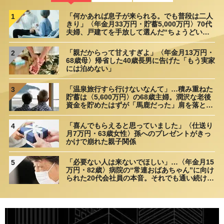
「何かあれば息子が来られる。でも普段は二人
1
きり」〈年金月33万円・貯蓄5,000万円〉70代
夫婦、戸建てを手放して選んだ“ちょうどいい
距離”
「親だからって甘えすぎよ」〈年金月13万円・
2
68歳母〉帰省した40歳長男に告げた「もう実家
には泊めない」
「温泉旅行すら行けないなんて」…積み重ねた
3
貯蓄は〈5,600万円〉の68歳主婦。潤沢な老後
資金を貯めたはずが「馬鹿だった」肩を落とす
理由
「喜んでもらえると思っていました」〈仕送り
4
月7万円・63歳女性〉孫へのプレゼントがきっ
かけで崩れた親子関係
「必要ない人は来ないでほしい」…〈年金月15
5
万円・82歳〉病院の“常連おばあちゃん”に向け
られた20代会社員の本音。それでも通い続ける
理由