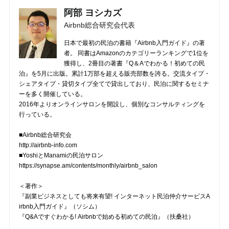
阿部 ヨシカズ
Airbnb総合研究会代表
日本で最初の民泊の書籍『Airbnb入門ガイド』の著
者。 同書はAmazonのカテゴリーランキングで1位を
獲得し、2冊目の著書『Q＆Aでわかる！初めての民
泊』を5月に出版。累計1万部を超える販売部数を誇る。交流タイプ・
シェアタイプ・貸切タイプ全てで貸出しており、民泊に関するセミナ
ーを多く開催している。
2016年よりオンラインサロンを開設し、個別なコンサルティングを
行っている。
■Airbnb総合研究会
http://airbnb-info.com
■YoshiとManamiの民泊サロン
https://synapse.am/contents/monthly/airbnb_salon
＜著作＞
『副業ビジネスとしても将来有望! インターネット民泊仲介サービスA
irbnb入門ガイド』（ソシム）
『Q&Aですぐわかる! Airbnbで始める初めての民泊』（扶桑社）