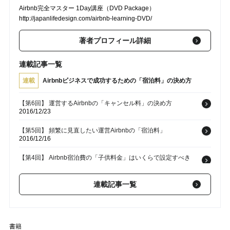
Airbnb完全マスター 1Day講座（DVD Package）
http://japanlifedesign.com/airbnb-learning-DVD/
著者プロフィール詳細
連載記事一覧
連載
Airbnbビジネスで成功するための「宿泊料」の決め方
【第6回】 運営するAirbnbの「キャンセル料」の決め方
2016/12/23
【第5回】 頻繁に見直したい運営Airbnbの「宿泊料」
2016/12/16
【第4回】 Airbnb宿泊費の「子供料金」はいくらで設定すべき
か？
2016/12/09
連載記事一覧
【第3回】 宿泊費とは分けて設定したい運営Airbnbの「清掃
料」
2016/12/02
【第2回】 Airbnbの宿泊料金は「日本円」で設定しても大丈夫な
書籍