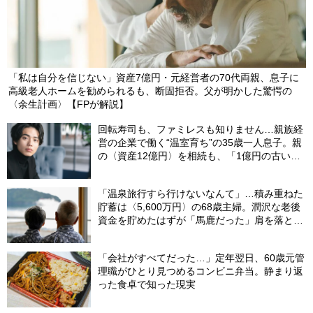
「私は自分を信じない」資産7億円・元経営者の70代両親、息子に
高級老人ホームを勧められるも、断固拒否。父が明かした驚愕の
〈余生計画〉【FPが解説】
回転寿司も、ファミレスも知りません…親族経
営の企業で働く“温室育ち”の35歳一人息子。親
の〈資産12億円〉を相続も、「1億円の古いビ
ル」しか残らなかったワケ【FPが解説】
「温泉旅行すら行けないなんて」…積み重ねた
貯蓄は〈5,600万円〉の68歳主婦。潤沢な老後
資金を貯めたはずが「馬鹿だった」肩を落とす
理由
「会社がすべてだった…」定年翌日、60歳元管
理職がひとり見つめるコンビニ弁当。静まり返
った食卓で知った現実