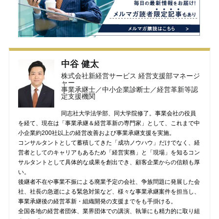
中谷 健太
株式会社新経営サービス 経営支援部マネージ
ャー
事業承継士／中小企業診断士／経営革新等認
定支援機関
同志社大学法学部、同大学院修了。事業会社の役員
を経て、現在は「事業承継＆経営革新の専門家」として、これまで中
小企業約200社以上の経営改善および事業承継支援を実施。
コンサルタントとして蓄積してきた「成功ノウハウ」だけでなく、経
営者としてのキャリアもあるため「経営実務」と「現場」を知るコン
サルタントとして具体的な成果を創出でき、顧客企業からの信頼も厚
い。
後継者不在や事業不振による廃業予定の会社、争族問題に発展した会
社、社長の急逝による緊急対策など、様々な事業承継案件を担当し、
事業承継後の経営革新・組織開発の支援までをも手掛ける。
全国各地の経営者団体、業界団体での講演、執筆にも精力的に取り組