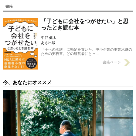
【第2回】 先代社長が亡くなれば、関係者が手の平を返す場合
書籍
も…事業承継「株式の分散」を絶対阻止すべき、当然の理由【事
業承継のプロが助言】
2024/04/08
「子どもに会社をつがせたい」と思
【第1回】 オーナー社長、痛恨のミス…「長男と次男を入社さ
ったとき読む本
せ、後継者としての適性を見てみよう」で起こる大問題
2024/04/05
中谷 健太
あさ出版
「子への承継」に軸足を置いた、中小企業の事業承継の
ための実務書。どの経営者にとっ…
書籍ページ
今、あなたにオススメ