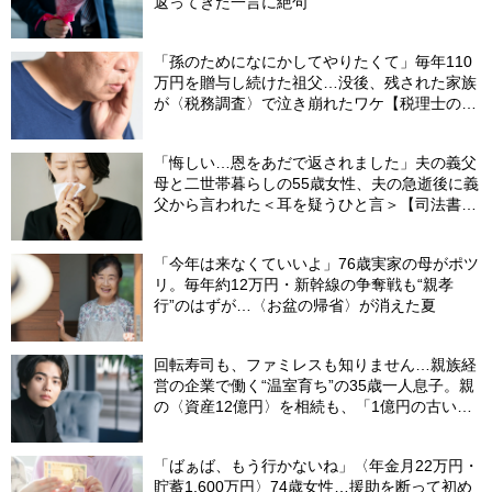
返ってきた一言に絶句
「孫のためになにかしてやりたくて」毎年110
万円を贈与し続けた祖父…没後、残された家族
が〈税務調査〉で泣き崩れたワケ【税理士の助
言】
「悔しい…恩をあだで返されました」夫の義父
母と二世帯暮らしの55歳女性、夫の急逝後に義
父から言われた＜耳を疑うひと言＞【司法書士
が解説】
「今年は来なくていいよ」76歳実家の母がポツ
リ。毎年約12万円・新幹線の争奪戦も“親孝
行”のはずが…〈お盆の帰省〉が消えた夏
回転寿司も、ファミレスも知りません…親族経
営の企業で働く“温室育ち”の35歳一人息子。親
の〈資産12億円〉を相続も、「1億円の古いビ
ル」しか残らなかったワケ【FPが解説】
「ばぁば、もう行かないね」〈年金月22万円・
貯蓄1,600万円〉74歳女性…援助を断って初め