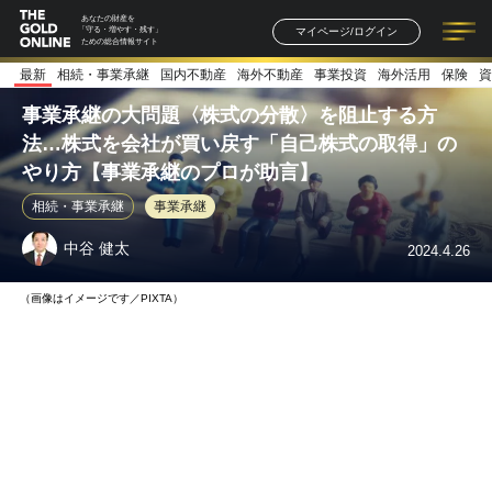
あなたの財産を
マイページ/ログイン
「守る・増やす・残す」
ための総合情報サイト
最新
相続・事業承継
国内不動産
海外不動産
事業投資
海外活用
保険
資
記事一覧
連載一覧
著者一覧
書籍一覧
セミナー情報
お知らせ
事業承継の大問題〈株式の分散〉を阻止する方
法…株式を会社が買い戻す「自己株式の取得」の
やり方【事業承継のプロが助言】
相続・事業承継
事業承継
中谷 健太
2024.4.26
（画像はイメージです／PIXTA）