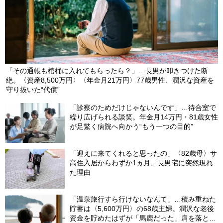
「その通帳も棺桶に入れてもらったら？」…長男が叩きつけた断
絶。〈資産8,500万円〉〈年金月21万円〉77歳男性、潤沢な資産を
守り抜いた“代償”
「診察のためだけじゃないんです」…待合室で
繰り広げられる談笑。年金月14万円・81歳女性
が足繁く病院へ向かう“もう一つの目的”
「迎えに来てくれると思ったの」〈82歳母〉サ
高住入居からわずか1ヵ月、長男宅に突然現れ
た理由
「温泉旅行すら行けないなんて」…積み重ねた
貯蓄は〈5,600万円〉の68歳主婦。潤沢な老後
資金を貯めたはずが「馬鹿だった」肩を落とす