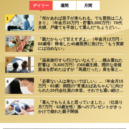
デイリー
週間
月間
「何かあれば息子が来られる。でも普段は二人
1
きり」〈年金月33万円・貯蓄5,000万円〉70代
夫婦、戸建てを手放して選んだ“ちょうどいい
距離”
「親だからって甘えすぎよ」〈年金月13万円・
2
68歳母〉帰省した40歳長男に告げた「もう実家
には泊めない」
「温泉旅行すら行けないなんて」…積み重ねた
3
貯蓄は〈5,600万円〉の68歳主婦。潤沢な老後
資金を貯めたはずが「馬鹿だった」肩を落とす
理由
「必要ない人は来ないでほしい」…〈年金月15
4
万円・82歳〉病院の“常連おばあちゃん”に向け
られた20代会社員の本音。それでも通い続ける
理由
「喜んでもらえると思っていました」〈仕送り
5
月7万円・63歳女性〉孫へのプレゼントがきっ
かけで崩れた親子関係