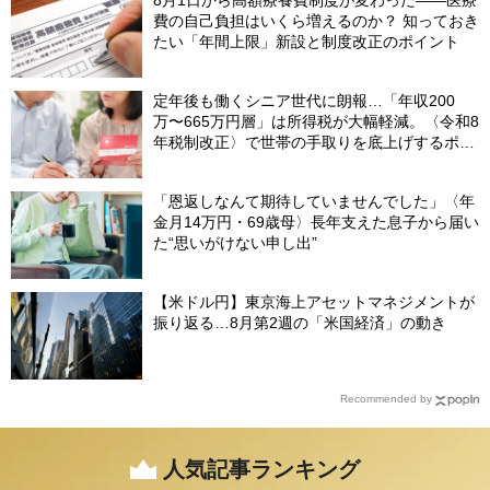
費の自己負担はいくら増えるのか？ 知っておき
たい「年間上限」新設と制度改正のポイント
定年後も働くシニア世代に朗報…「年収200
万〜665万円層」は所得税が大幅軽減。〈令和8
年税制改正〉で世帯の手取りを底上げするポイ
ント【CFPが解説】
「恩返しなんて期待していませんでした」〈年
金月14万円・69歳母〉長年支えた息子から届い
た“思いがけない申し出”
【米ドル円】東京海上アセットマネジメントが
振り返る…8月第2週の「米国経済」の動き
Recommended by
人気記事ランキング