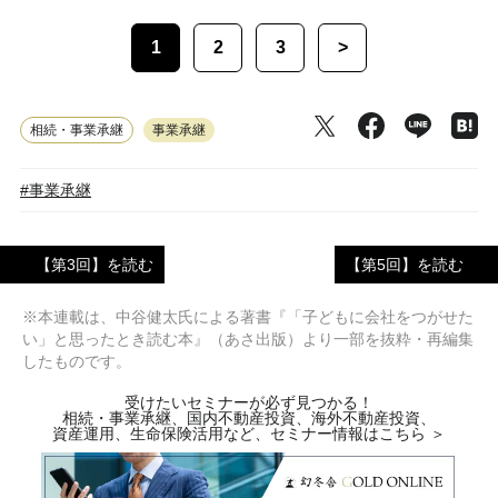
1
2
3
>
相続・事業承継
事業承継
#事業承継
【第3回】を読む
【第5回】を読む
※本連載は、中谷健太氏による著書『「子どもに会社をつがせた
い」と思ったとき読む本』（あさ出版）より一部を抜粋・再編集
したものです。
受けたいセミナーが必ず見つかる！
相続・事業承継、国内不動産投資、海外不動産投資、
資産運用、生命保険活用など、セミナー情報はこちら ＞