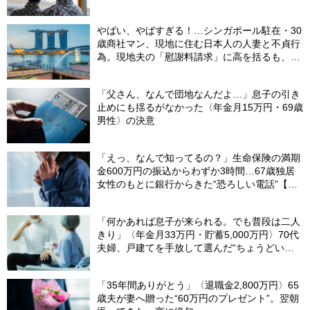
理由
やばい、やばすぎる！…シンガポール駐在・30
歳商社マン、現地に住む日本人の人妻と不貞行
為。現地夫の「慰謝料請求」に高を括るも、
「現地価格」に顔面蒼白【弁護士の実録】
「父さん、なんで団地なんだよ…」息子の引き
止めにも揺るがなかった〈年金月15万円・69歳
男性〉の決意
「えっ、なんで知ってるの？」生命保険の満期
金600万円の振込からわずか3時間…67歳独居
女性のもとに銀行からきた“恐ろしい電話”【FP
が解説】
「何かあれば息子が来られる。でも普段は二人
きり」〈年金月33万円・貯蓄5,000万円〉70代
夫婦、戸建てを手放して選んだ“ちょうどいい
距離”
「35年間ありがとう」〈退職金2,800万円〉65
歳夫が妻へ贈った“60万円のプレゼント”。翌朝