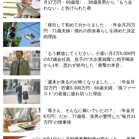
月17万円・69歳母〉…38歳長男から「もう会
わない」と告げられた夜
「移住して初めて分かりました」〈年金月25万
円・71歳夫婦〉憧れの田舎暮らしを諦めた決定
的理由
「もう解放してください」小遣い月2万5,000円
の57歳会社員、息子の“大企業就職”に拍手喝采
から1年…思わず絶句した「衝撃の本音」
「週末が来るのが怖くなりました…」〈年金月
32万円・貯蓄5,300万円〉66歳夫婦、“孫ファー
スト”の老後に疲れ切った理由
「母さん、そんなに稼いでいたの？」〈年金月
8万円〉だが…77歳母、長男が驚愕した“毎月31
万円”の懐事情
8月1日から高額療養費制度が変わった――医療