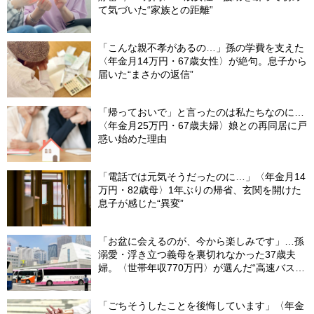
て気づいた“家族との距離”
「こんな親不孝があるの…」孫の学費を支えた
〈年金月14万円・67歳女性〉が絶句。息子から
届いた“まさかの返信”
「帰っておいで」と言ったのは私たちなのに…
〈年金月25万円・67歳夫婦〉娘との再同居に戸
惑い始めた理由
「電話では元気そうだったのに…」〈年金月14
万円・82歳母〉1年ぶりの帰省、玄関を開けた
息子が感じた“異変”
「お盆に会えるのが、今から楽しみです」…孫
溺愛・浮き立つ義母を裏切れなかった37歳夫
婦。〈世帯年収770万円〉が選んだ“高速バス帰
省”の悲惨な結末
「ごちそうしたことを後悔しています」〈年金