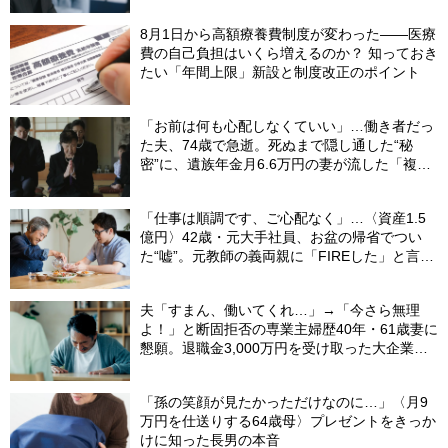
8月1日から高額療養費制度が変わった――医療
費の自己負担はいくら増えるのか？ 知っておき
たい「年間上限」新設と制度改正のポイント
「お前は何も心配しなくていい」…働き者だっ
た夫、74歳で急逝。死ぬまで隠し通した“秘
密”に、遺族年金月6.6万円の妻が流した「複雑
な涙」
「仕事は順調です、ご心配なく」…〈資産1.5
億円〉42歳・元大手社員、お盆の帰省でつい
た“嘘”。元教師の義両親に「FIREした」と言え
なかったワケ
夫「すまん、働いてくれ…」→「今さら無理
よ！」と断固拒否の専業主婦歴40年・61歳妻に
懇願。退職金3,000万円を受け取った大企業元
本部長の69歳夫が、妻に頭を下げた理由【FP
が解説】
「孫の笑顔が見たかっただけなのに…」〈月9
万円を仕送りする64歳母〉プレゼントをきっか
けに知った長男の本音