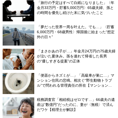
「旅行の予定はすべて白紙になりました」〈年
金月33万円・貯蓄5,000万円〉65歳夫婦、孫と
の時間を優先し続けた末に気づいたこと
「夢だった世界一周を叶えた。でも…」〈貯蓄
6,000万円・68歳男性〉帰国後に始まった“想定
外の日々”
「まさかあの子が…」年金月24万円の75歳夫婦
が泣いた夏休み。孫を連れて帰省した長男
の“優しすぎる提案”の正体
「便器からネズミが…」「高級車が巣に…」マ
ンション住民の悲鳴。相次ぐ“野生動物トラブ
ル”で問われる管理責任の所在【マンション管
理士が警鐘】
税務調査官「相続税はゼロです…」66歳夫の遺
産は“数億円”だったのに、妻が〈無税〉で済ん
だワケ【税理士が解説】