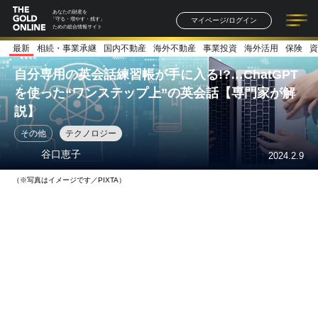
あなたの財産を
マイページ/ログイン
「守る・増やす・残す」
ための総合情報サイト
最新
相続・事業承継
国内不動産
海外不動産
事業投資
海外活用
保険
資
記事一覧
連載一覧
著者一覧
書籍一覧
セミナー情報
お知らせ
自分専用の英会話練習帳が手に入る!?…ChatGPT
を使った“ワンステップ上”の英会話【専門家が解
説】
その他
テクノロジー
谷口恵子
2024.2.9
（※写真はイメージです／PIXTA）