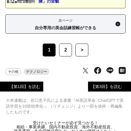
険」の全貌
次ページ
自分専用の英会話練習帳ができる
1
2
>
その他
テクノロジー
【第1回】を読む
【第3回】を読む
※本連載は、谷口恵子氏による著書『AI英語革命 -ChatGPTで英
語学習を10倍効率化-』（リチェンジ）より一部を抜粋・再編集
したものです。
受けたいセミナーが必ず見つかる！
相続・事業承継、国内不動産投資、海外不動産投資、