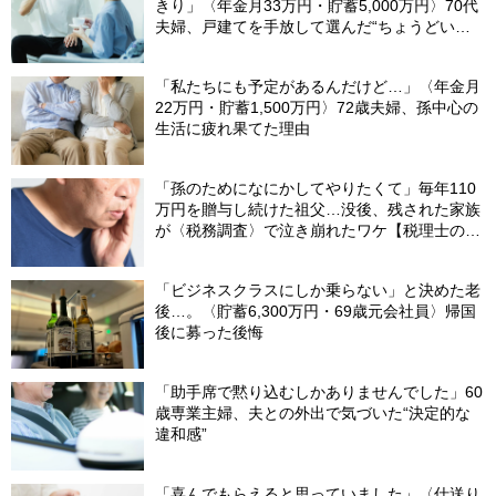
きり」〈年金月33万円・貯蓄5,000万円〉70代
夫婦、戸建てを手放して選んだ“ちょうどいい
距離”
「私たちにも予定があるんだけど…」〈年金月
22万円・貯蓄1,500万円〉72歳夫婦、孫中心の
生活に疲れ果てた理由
「孫のためになにかしてやりたくて」毎年110
万円を贈与し続けた祖父…没後、残された家族
が〈税務調査〉で泣き崩れたワケ【税理士の助
言】
「ビジネスクラスにしか乗らない」と決めた老
後…。〈貯蓄6,300万円・69歳元会社員〉帰国
後に募った後悔
「助手席で黙り込むしかありませんでした」60
歳専業主婦、夫との外出で気づいた“決定的な
違和感”
「喜んでもらえると思っていました」〈仕送り