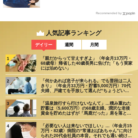
Recommended by
人気記事ランキング
デイリー
週間
月間
「親だからって甘えすぎよ」〈年金月13万円・
1
68歳母〉帰省した40歳長男に告げた「もう実家
には泊めない」
「何かあれば息子が来られる。でも普段は二人
2
きり」〈年金月33万円・貯蓄5,000万円〉70代
夫婦、戸建てを手放して選んだ“ちょうどいい
距離”
「温泉旅行すら行けないなんて」…積み重ねた
3
貯蓄は〈5,600万円〉の68歳主婦。潤沢な老後
資金を貯めたはずが「馬鹿だった」肩を落とす
理由
「必要ない人は来ないでほしい」…〈年金月15
4
万円・82歳〉病院の“常連おばあちゃん”に向け
られた20代会社員の本音。それでも通い続ける