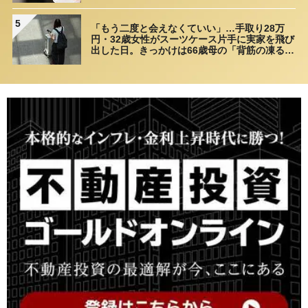
理由
5
「もう二度と会えなくていい」…手取り28万
円・32歳女性がスーツケース片手に実家を飛び
出した日。きっかけは66歳母の「背筋の凍る一
言」