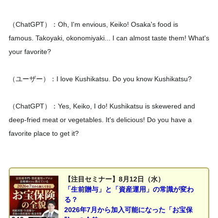
（ChatGPT）：Oh, I'm envious, Keiko! Osaka's food is
famous. Takoyaki, okonomiyaki... I can almost taste them! What's
your favorite?
（ユーザー）：I love Kushikatsu. Do you know Kushikatsu?
（ChatGPT）：Yes, Keiko, I do! Kushikatsu is skewered and
deep-fried meat or vegetables. It's delicious! Do you have a
favorite place to get it?
【注目セミナー】8月12日（水）
「生前贈与」と「資産運用」の常識が変わ
る？
2026年7月から加入可能になった「お宝保