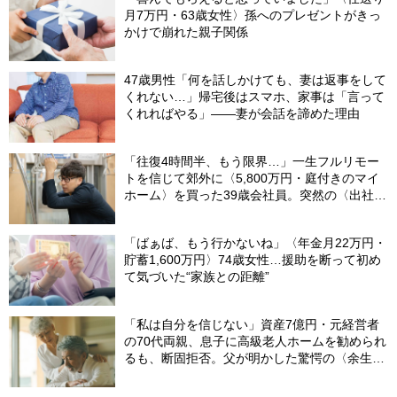
月7万円・63歳女性〉孫へのプレゼントがきっ
かけで崩れた親子関係
47歳男性「何を話しかけても、妻は返事をして
くれない…」帰宅後はスマホ、家事は「言って
くれればやる」――妻が会話を諦めた理由
「往復4時間半、もう限界…」一生フルリモー
トを信じて郊外に〈5,800万円・庭付きのマイ
ホーム〉を買った39歳会社員。突然の〈出社
令〉に翻弄される“家族の日常”
「ばぁば、もう行かないね」〈年金月22万円・
貯蓄1,600万円〉74歳女性…援助を断って初め
て気づいた“家族との距離”
「私は自分を信じない」資産7億円・元経営者
の70代両親、息子に高級老人ホームを勧められ
るも、断固拒否。父が明かした驚愕の〈余生計
画〉【FPが解説】