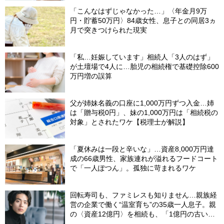
「こんなはずじゃなかった…」〈年金月9万
円・貯蓄50万円〉84歳女性、息子との同居3ヵ
月で突きつけられた現実
「私…妊娠しています」相続人「3人のはず」
が土壇場で4人に…胎児の相続権で基礎控除600
万円増の誤算
父が姉妹名義の口座に1,000万円ずつ入金…姉
は「贈与税0円」、妹の1,000万円は「相続税の
対象」とされたワケ【税理士が解説】
「夏休みは一段と辛いな」…資産8,000万円達
成の66歳男性、家族連れが溢れるフードコート
で「一人ぽつん」。孤独に苛まれるワケ
回転寿司も、ファミレスも知りません…親族経
営の企業で働く“温室育ち”の35歳一人息子。親
の〈資産12億円〉を相続も、「1億円の古いビ
ル」しか残らなかったワケ【FPが解説】