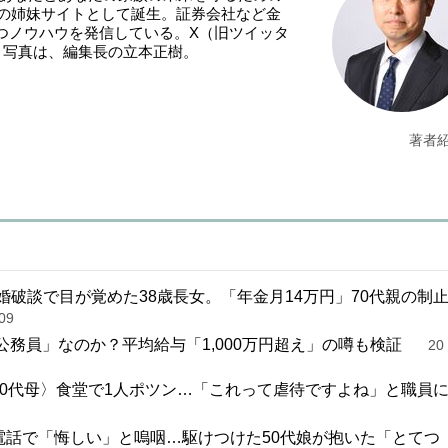
NE』の姉妹サイトとして誕生。証券会社など金
つノウハウを発信している。X（旧ツイッタ
。写真は、編集長の立本正樹。
著者
婚破談で目が覚めた38歳長女。「年金月14万円」70代親の制
09
は公務員」なのか？平均給与「1,000万円超え」の噂も検証
20
の80代母〉食堂で1人ポツン…「これって虐待ですよね」と職員
の電話で「悔しい」と嗚咽…駆けつけた50代娘が抱いた「とてつ