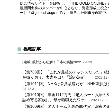
総合情報サイト」を目指し、『THE GOLD ONLI
融機関出身のメンバーが中心となり、資産形成に役立
ー）
「@gentoshasgo」
では、厳選した記事を配信中
揭載記事
[連載]
統計から紐解く日本の実情2022～2023
【第783回】 「これが最後のチャンスだった」結
を振り切り、実家を出た「涙の決断」
2025.12.
【第1011回】 NHKは公共放送だが「NHK職員
23.12.31
【第1010回】 年金月12万円〈老人ホーム入居
詰め寄る家族に、母が狼狽えたワケ
2023.12.30
【第1009回】 老人ホーム入居の80代父、深夜