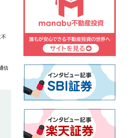
に不
万
通信