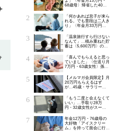
よ」〈年金月13万円・
68歳母〉帰省した40歳
サ
長男に告げた「もう実家
には泊めない」
「何かあれば息子が来ら
れる。でも普段は二人き
り」〈年金月33万円・
貯蓄5,000万円〉70代夫
婦、戸建てを手放して選
「温泉旅行すら行けない
んだ“ちょうどいい距離”
なんて」…積み重ねた貯
蓄は〈5,600万円〉の68
歳主婦。潤沢な老後資金
を貯めたはずが「馬鹿だ
「喜んでもらえると思っ
サ
った」肩を落とす理由
ていました」〈仕送り月
7万円・63歳女性〉孫へ
のプレゼントがきっかけ
で崩れた親子関係
【メルマガ会員限定】月
20万円もらえるはず
が…45歳・サラリーマ
ン「ねんきん定期便」に
抱いた違和感。「年金ル
「もう二度と会えなくて
ール」知らずにそのまま
いい」…手取り28万
20年…65歳で受け取る
円・32歳女性がスーツ
ことになる年金額に唖然
ケース片手に実家を飛び
「何かの間違いでは？」
出した日。きっかけは
年金12万円・76歳母の
66歳母の「背筋の凍る
大好物「アイスクリー
一言」
ム」を持って面会に行っ