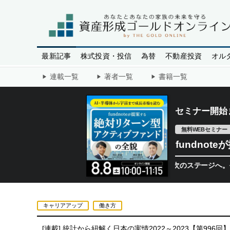
最新記事
株式投資・投信
為替
不動産投資
オル
連載一覧
著者一覧
書籍一覧
セミナー開始
無料WEBセミナー
fundno
半導体相場は次のステージへ。今、機関投
キャリアアップ
働き方
[連載]
統計から紐解く日本の実情2022～2023【第996回】