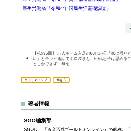
厚生労働省『令和4年 国民生活基礎調査』
【第995回】 老人ホーム入居の80代の母「家に帰り
い」とテレビ電話でボロ泣きも、60代息子は慰める
としかできず…無念
キャリアアップ
働き方
著者情報
SGO編集部
SGOは、『資産形成ゴールドオンライン』の略称。