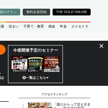
員ログイン
無料会員登録
THE GOLD ONLINE
介護
住まい
子育て・教育
税金
年金
エトセトラ
×
今後開催予定のセミナー
全貌
!?」 日本の宇宙ベンチャーのココがスゴイ！／補助金から実需へ、知ら
一覧はこちら
アクセスランキング
「親だからって甘えすぎ