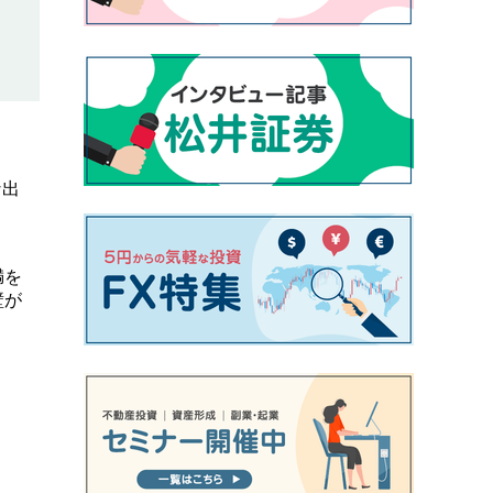
い
な出
満を
壁が