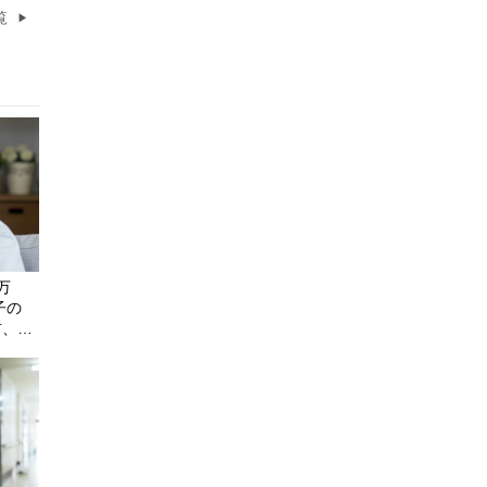
覧
万
子の
前、
決断