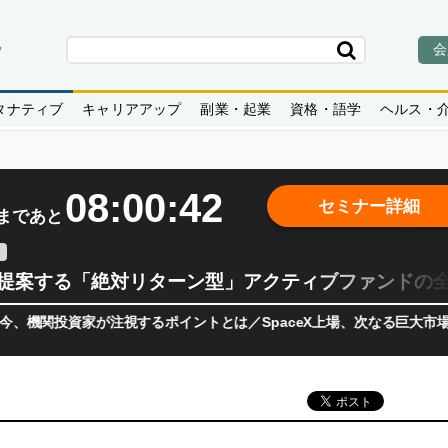
会
タナティブ
キャリアアップ
副業・起業
資格・語学
ヘルス・
08:00:40
セミナー詳細
まであと
teが提案する「絶対リターン型」アクティブファンドの
資家が注視するポイントとは／SpaceX上場、次なる巨大市場は「宇宙