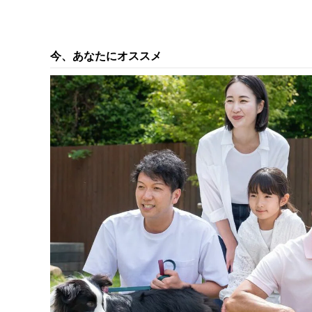
もない違和感」
2023.12.29
【第1008回】 「父さん、別れて！」「えっ⁉」
愕の提案
2023.12.28
今、あなたにオススメ