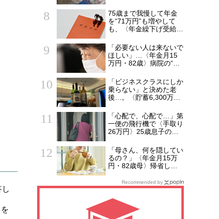
た49歳娘…老人ホーム
からの家路、モヤモヤが
75歳まで我慢して年金
収まらなかったワケ
を“71万円”も増やして
も、〈年金繰下げ受給〉
で後悔する人とは…「配
偶者が年下の人」「定年
「必要ない人は来ないで
後も働く人」「特別な年
ほしい」…〈年金月15
金を受け取れる人」
万円・82歳〉病院の“常
【CFPが解説】
連おばあちゃん”に向け
られた20代会社員の本
「ビジネスクラスにしか
音。それでも通い続ける
乗らない」と決めた老
理由
後…。〈貯蓄6,300万
円・69歳元会社員〉帰
国後に募った後悔
「心配で、心配で…」第
一便の飛行機で〈手取り
26万円〉25歳息子のア
パートに駆けつけた55
歳母。待ち受けてい
「母さん、何を隠してい
た“悲しい結末”【CFPの
るの？」〈年金月15万
助言】
円・82歳母〉帰省した
53歳息子が見逃せなか
った変化
Recommended by
答し
」
」を