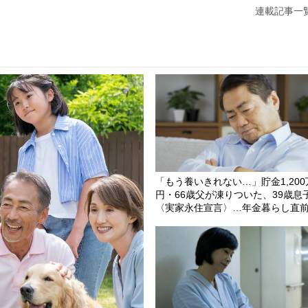
連載記事一
…介護費用の足りない〈年金6万円・80代の父〉に同居長男、驚
「もう養いきれない…」貯金1,200
円・66歳父が凍りついた、39歳息
〈実家永住宣言〉…年金暮らし直
「親子共倒れ」の恐怖から下した