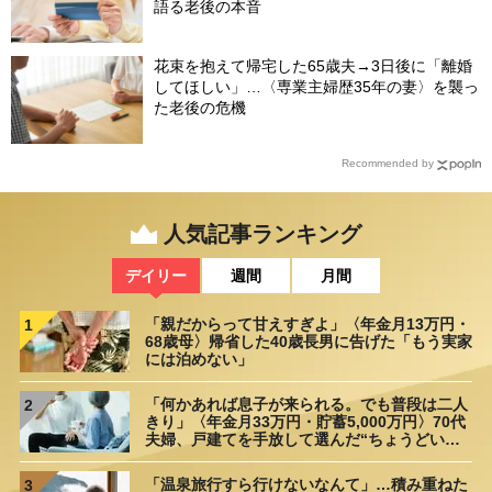
語る老後の本音
花束を抱えて帰宅した65歳夫→3日後に「離婚
してほしい」…〈専業主婦歴35年の妻〉を襲っ
た老後の危機
Recommended by
人気記事ランキング
デイリー
週間
月間
「親だからって甘えすぎよ」〈年金月13万円・
1
68歳母〉帰省した40歳長男に告げた「もう実家
には泊めない」
「何かあれば息子が来られる。でも普段は二人
2
きり」〈年金月33万円・貯蓄5,000万円〉70代
夫婦、戸建てを手放して選んだ“ちょうどいい
距離”
「温泉旅行すら行けないなんて」…積み重ねた
3