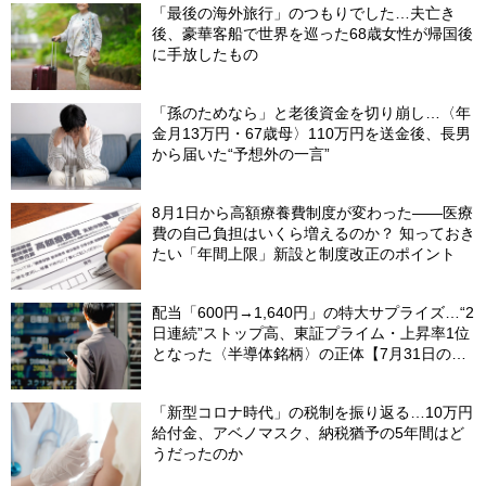
「最後の海外旅行」のつもりでした…夫亡き
後、豪華客船で世界を巡った68歳女性が帰国後
に手放したもの
「孫のためなら」と老後資金を切り崩し…〈年
金月13万円・67歳母〉110万円を送金後、長男
から届いた“予想外の一言”
8月1日から高額療養費制度が変わった――医療
費の自己負担はいくら増えるのか？ 知っておき
たい「年間上限」新設と制度改正のポイント
配当「600円→1,640円」の特大サプライズ…“2
日連続”ストップ高、東証プライム・上昇率1位
となった〈半導体銘柄〉の正体【7月31日の国
内株式市場概況】
「新型コロナ時代」の税制を振り返る…10万円
給付金、アベノマスク、納税猶予の5年間はど
うだったのか