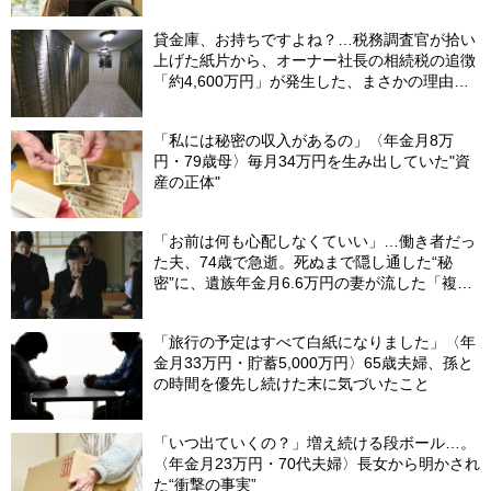
貸金庫、お持ちですよね？…税務調査官が拾い
上げた紙片から、オーナー社長の相続税の追徴
「約4,600万円」が発生した、まさかの理由
【税理士が解説】
「私には秘密の収入があるの」〈年金月8万
円・79歳母〉毎月34万円を生み出していた"資
産の正体"
「お前は何も心配しなくていい」…働き者だっ
た夫、74歳で急逝。死ぬまで隠し通した“秘
密”に、遺族年金月6.6万円の妻が流した「複雑
な涙」
「旅行の予定はすべて白紙になりました」〈年
金月33万円・貯蓄5,000万円〉65歳夫婦、孫と
の時間を優先し続けた末に気づいたこと
「いつ出ていくの？」増え続ける段ボール…。
〈年金月23万円・70代夫婦〉長女から明かされ
た“衝撃の事実”