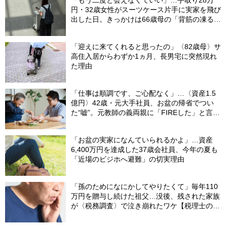
円・32歳女性がスーツケース片手に実家を飛び
出した日。きっかけは66歳母の「背筋の凍る一
言」
「迎えに来てくれると思ったの」〈82歳母〉サ
高住入居からわずか1ヵ月、長男宅に突然現れ
た理由
「仕事は順調です、ご心配なく」…〈資産1.5
億円〉42歳・元大手社員、お盆の帰省でつい
た“嘘”。元教師の義両親に「FIREした」と言え
なかったワケ
「お盆の実家になんていられるかよ」…資産
6,400万円を達成した37歳会社員、今年の夏も
「近場のビジホへ避難」の切実理由
「孫のためになにかしてやりたくて」毎年110
万円を贈与し続けた祖父…没後、残された家族
が〈税務調査〉で泣き崩れたワケ【税理士の助
言】