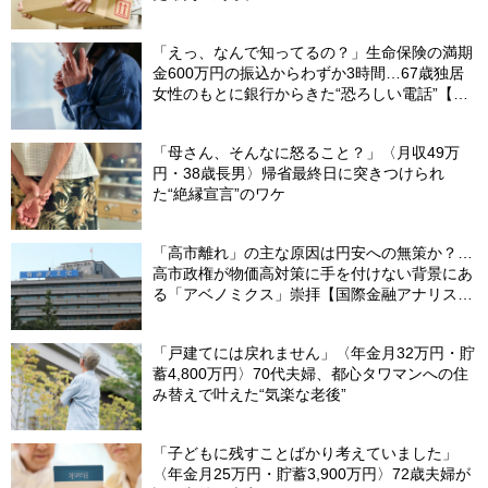
「えっ、なんで知ってるの？」生命保険の満期
金600万円の振込からわずか3時間…67歳独居
女性のもとに銀行からきた“恐ろしい電話”【FP
が解説】
「母さん、そんなに怒ること？」〈月収49万
円・38歳長男〉帰省最終日に突きつけられ
た“絶縁宣言”のワケ
「高市離れ」の主な原因は円安への無策か？…
高市政権が物価高対策に手を付けない背景にあ
る「アベノミクス」崇拝【国際金融アナリスト
が解説】
「戸建てには戻れません」〈年金月32万円・貯
蓄4,800万円〉70代夫婦、都心タワマンへの住
み替えで叶えた“気楽な老後”
「子どもに残すことばかり考えていました」
〈年金月25万円・貯蓄3,900万円〉72歳夫婦が