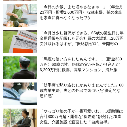
「今日の夕飯、また増やさなきゃ…」〈年金月
23万円・貯蓄1,600万円〉72歳主婦、孫の来訪
を素直に喜べなくなったワケ
「今月は少し贅沢ができる」65歳の誕生日に年
金用通帳を記帳した元会社員の大誤算…28万円
受け取れるはずが、“振込額ゼロ”。未開封の郵
便物に紛れていた〈緑色の封筒〉の正体【FPが
解説】
「馬鹿な使い方をしたもんです」…〈貯金350
万円〉60歳男性、絶縁の父から転がり込んだ
6,200万円に歓喜。高級マンション、海外旅
行…夢の生活の〈終着駅〉
「助手席で黙り込むしかありませんでした」60
歳専業主婦、夫との外出で気づいた“決定的な
違和感”
「やっぱり娘の子が一番可愛いわ」…援助額は
合計800万円超・露骨な“孫差別”を続けた79歳
女性、介護施設で直面した「自業自得」