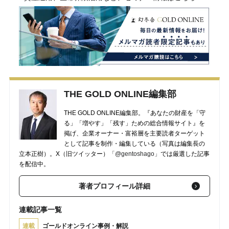
THE GOLD ONLINE編集部
THE GOLD ONLINE編集部。『あなたの財産を「守
る」「増やす」「残す」ための総合情報サイト』を
掲げ、企業オーナー・富裕層を主要読者ターゲット
として記事を制作・編集している（写真は編集長の
立本正樹）。X（旧ツイッター）
「@gentoshago」
では厳選した記事
を配信中。
著者プロフィール詳細
連載記事一覧
連載
ゴールドオンライン事例・解説