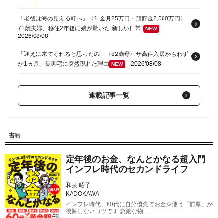
「老後は海の見える町へ」〈年金月25万円・預貯金2,500万円〉
71歳夫婦、移住2年後に娘が驚いた“新しい日常”
NEW
2026/08/08
「迎えに来てくれると思ったの」〈82歳母〉サ高住入居からわず
か1ヵ月、長男宅に突然現れた理由
2026/08/08
NEW
「今年も全部お願いね」娘夫婦から届いた連絡…〈年金月27万
円・貯蓄2,600万円〉60代夫婦が夏休みを恐れる理由
NEW
連載記事一覧
2026/08/08
「母さん、裏切ってすまない…」亡き妻の写真に手を合わせる71
歳父の落胆。〈年金16万円〉〈資産1,700万円〉真面目な父が、
書籍
孤独の中で失った「40万円と自尊心」
2026/08/08
NEW
定年後のお金、なんとかなる超入門
「やっぱり娘の子が一番可愛いわ」…援助額は合計800万円超・
インフレ時代のセカンドライフ
露骨な“孫差別”を続けた79歳女性、介護施設で直面した「自業自
得」
2026/08/08
NEW
和泉 昭子
KADOKAWA
インフレ時代、60代に自分優先でお金を使う「前厚」が
後悔しないコツです 急激な物…