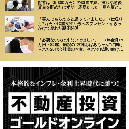
貯蓄は〈5,600万円〉の68歳主婦。潤沢な老後
資金を貯めたはずが「馬鹿だった」肩を落とす
理由
「喜んでもらえると思っていました」〈仕送り
4
月7万円・63歳女性〉孫へのプレゼントがきっ
かけで崩れた親子関係
「必要ない人は来ないでほしい」…〈年金月15
5
万円・82歳〉病院の“常連おばあちゃん”に向け
られた20代会社員の本音。それでも通い続ける
理由