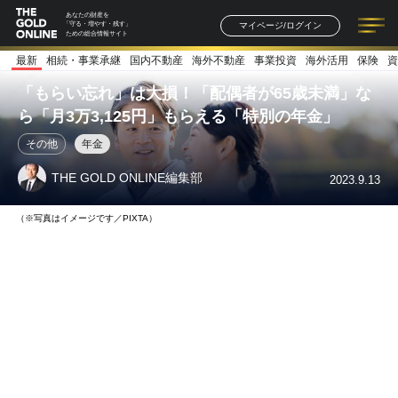
あなたの財産を
マイページ/ログイン
「守る・増やす・残す」
ための総合情報サイト
最新
相続・事業承継
国内不動産
海外不動産
事業投資
海外活用
保険
資
記事一覧
連載一覧
著者一覧
書籍一覧
セミナー情報
お知らせ
「もらい忘れ」は大損！「配偶者が65歳未満」な
ら「月3万3,125円」もらえる「特別の年金」
その他
年金
THE GOLD ONLINE編集部
2023.9.13
（※写真はイメージです／PIXTA）