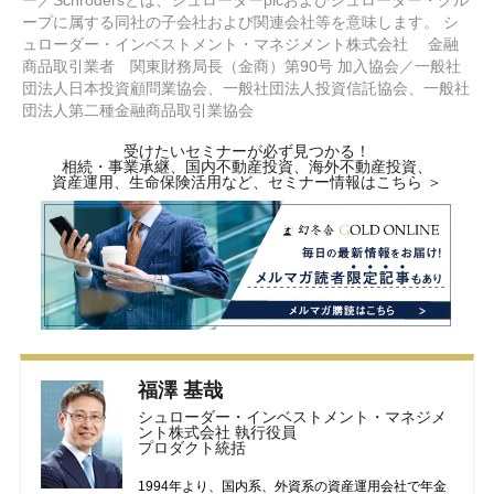
ー／Schrodersとは、シュローダーplcおよびシュローダー・グル
ープに属する同社の子会社および関連会社等を意味します。 シ
ュローダー・インベストメント・マネジメント株式会社 金融
商品取引業者 関東財務局長（金商）第90号 加入協会／一般社
団法人日本投資顧問業協会、一般社団法人投資信託協会、一般社
団法人第二種金融商品取引業協会
受けたいセミナーが必ず見つかる！
相続・事業承継、国内不動産投資、海外不動産投資、
資産運用、生命保険活用など、セミナー情報はこちら ＞
福澤 基哉
シュローダー・インベストメント・マネジメ
ント株式会社 執行役員
プロダクト統括
1994年より、国内系、外資系の資産運用会社で年金