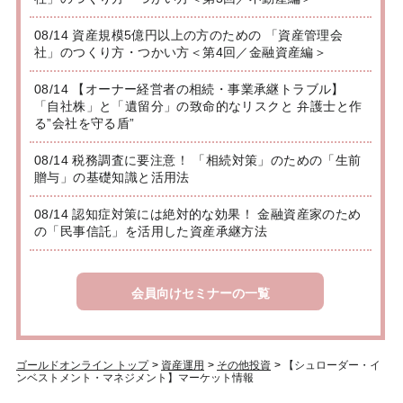
08/14 資産規模5億円以上の方のための 「資産管理会
社」のつくり方・つかい方＜第4回／金融資産編＞
08/14 【オーナー経営者の相続・事業承継トラブル】
「自社株」と「遺留分」の致命的なリスクと 弁護士と作
る”会社を守る盾”
08/14 税務調査に要注意！ 「相続対策」のための「生前
贈与」の基礎知識と活用法
08/14 認知症対策には絶対的な効果！ 金融資産家のため
の「民事信託」を活用した資産承継方法
会員向けセミナーの一覧
ゴールドオンライン トップ
>
資産運用
>
その他投資
>
【シュローダー・イ
ンベストメント・マネジメント】マーケット情報