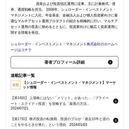
資産および投資信託運用に従事。主に計量株式、債
券、通貨戦略を担当。 2008年、シュローダー・インベストメント・
マネジメントに入社。年金基金、金融法人および個人投資家向けに最
適なマルチアセット運用プロダクトの紹介を積極的に行い、マルチア
セット運用の普及に努めるとともに、投資家向けに幅広く資産運用に
関する情報を発信。
シュローダー・インベストメント・マネジメント株式会社のホームペ
ージはコチラ
著者プロフィール詳細
連載記事一覧
【シュローダー・インベストメント・マネジメント】マーケ
連載
ット情報
【第18回】 上場株にはない「メリット」があった…〈プライベ
ート・エクイティ投資〉を攻略する「最善の方法」
2024/07/21
【第17回】 株式投資の転換期…投資のプロが「過去10年と逆の
ことをやるときが来た」という理由
2024/01/03