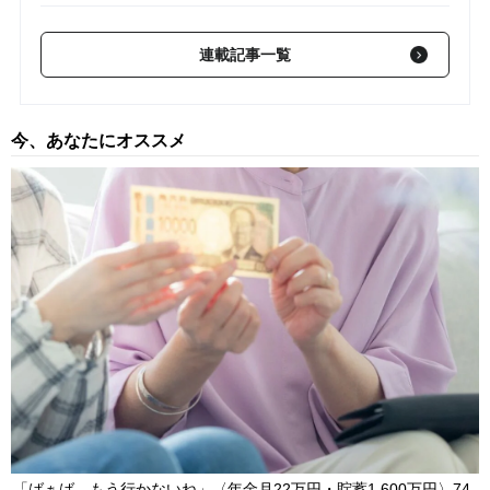
【第15回】 2023年注目の投資先…プライベート・アセットに吹
く追い風
2023/01/12
連載記事一覧
【第14回】 世界景気を左右…中国が国内外で抱える「危うい問
題」【2023年のアジア株式市場見通し】
2023/01/04
今、あなたにオススメ
【第13回】 世界が「気候変動の影響を受ける人々」への投資を
優先すべき理由
2022/12/12
「ばぁば、もう行かないね」〈年金月22万円・貯蓄1,600万円〉74