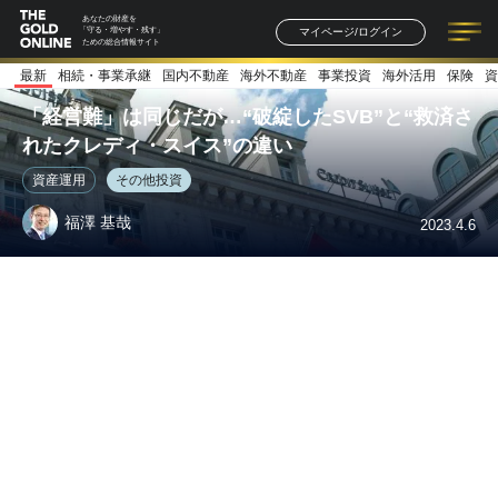
あなたの財産を
マイページ/ログイン
「守る・増やす・残す」
ための総合情報サイト
最新
相続・事業承継
国内不動産
海外不動産
事業投資
海外活用
保険
資
記事一覧
連載一覧
著者一覧
書籍一覧
セミナー情報
お知らせ
「経営難」は同じだが…“破綻したSVB”と“救済さ
れたクレディ・スイス”の違い
資産運用
その他投資
福澤 基哉
2023.4.6