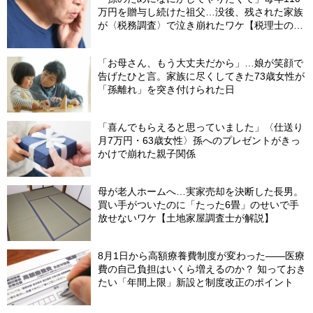
万円を贈与し続けた祖父…没後、残された家族
が〈税務調査〉で泣き崩れたワケ【税理士の助
言】
「お母さん、もう大丈夫だから」…娘が笑顔で
告げたひと言。家族に尽くしてきた73歳女性が
「孫離れ」を突き付けられた日
「喜んでもらえると思っていました」〈仕送り
月7万円・63歳女性〉孫へのプレゼントがきっ
かけで崩れた親子関係
母が老人ホームへ…実家売却を決断した長男。
買い手がついたのに「たった6畳」のせいで手
放せないワケ【土地家屋調査士が解説】
8月1日から高額療養費制度が変わった――医療
費の自己負担はいくら増えるのか？ 知っておき
たい「年間上限」新設と制度改正のポイント