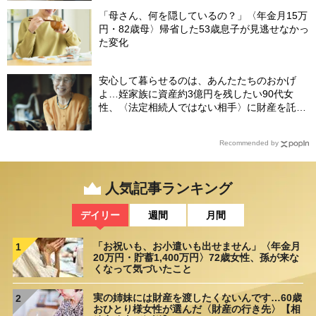
「母さん、何を隠しているの？」〈年金月15万
円・82歳母〉帰省した53歳息子が見逃せなかっ
た変化
安心して暮らせるのは、あんたたちのおかげ
よ…姪家族に資産約3億円を残したい90代女
性、〈法定相続人ではない相手〉に財産を託せ
たワケ【相続実務士が解説】
Recommended by
人気記事ランキング
デイリー
週間
月間
「お祝いも、お小遣いも出せません」〈年金月
1
20万円・貯蓄1,400万円〉72歳女性、孫が来な
くなって気づいたこと
実の姉妹には財産を渡したくないんです…60歳
2
おひとり様女性が選んだ〈財産の行き先〉【相