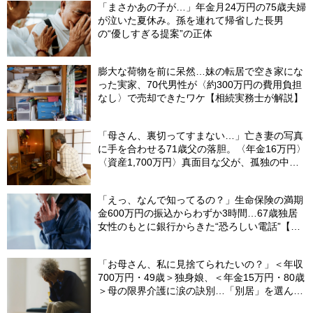
「まさかあの子が…」年金月24万円の75歳夫婦
が泣いた夏休み。孫を連れて帰省した長男
の“優しすぎる提案”の正体
膨大な荷物を前に呆然…妹の転居で空き家にな
った実家、70代男性が〈約300万円の費用負担
なし〉で売却できたワケ【相続実務士が解説】
「母さん、裏切ってすまない…」亡き妻の写真
に手を合わせる71歳父の落胆。〈年金16万円〉
〈資産1,700万円〉真面目な父が、孤独の中で
失った「40万円と自尊心」
「えっ、なんで知ってるの？」生命保険の満期
金600万円の振込からわずか3時間…67歳独居
女性のもとに銀行からきた“恐ろしい電話”【FP
が解説】
「お母さん、私に見捨てられたいの？」＜年収
700万円・49歳＞独身娘、＜年金15万円・80歳
＞母の限界介護に涙の訣別…「別居」を選んだ
娘を襲った“罪悪感”の正体