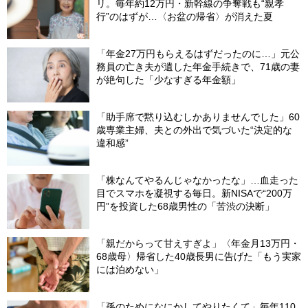
リ。毎年約12万円・新幹線の争奪戦も“親孝
行”のはずが…〈お盆の帰省〉が消えた夏
「年金27万円もらえるはずだったのに…」元公
務員の亡き夫が遺した年金手続きで、71歳の妻
が絶句した「少なすぎる年金額」
「助手席で黙り込むしかありませんでした」60
歳専業主婦、夫との外出で気づいた“決定的な
違和感”
「株なんてやるんじゃなかったな」…血走った
目でスマホを凝視する毎日。新NISAで“200万
円”を投資した68歳男性の「苦渋の決断」
「親だからって甘えすぎよ」〈年金月13万円・
68歳母〉帰省した40歳長男に告げた「もう実家
には泊めない」
「孫のためになにかしてやりたくて」毎年110