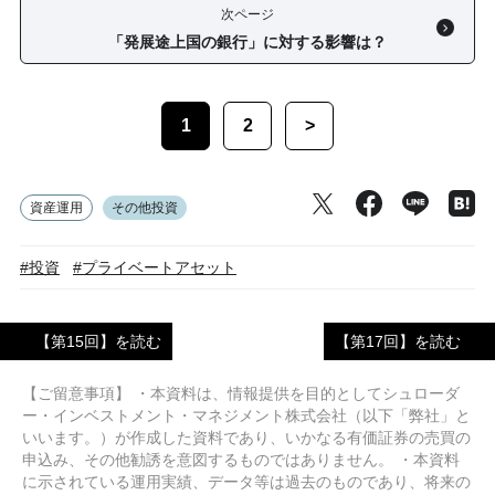
次ページ
「発展途上国の銀行」に対する影響は？
1
2
>
資産運用
その他投資
#投資
#プライベートアセット
【第15回】を読む
【第17回】を読む
【ご留意事項】 ・本資料は、情報提供を目的としてシュローダ
ー・インベストメント・マネジメント株式会社（以下「弊社」と
いいます。）が作成した資料であり、いかなる有価証券の売買の
申込み、その他勧誘を意図するものではありません。 ・本資料
に示されている運用実績、データ等は過去のものであり、将来の