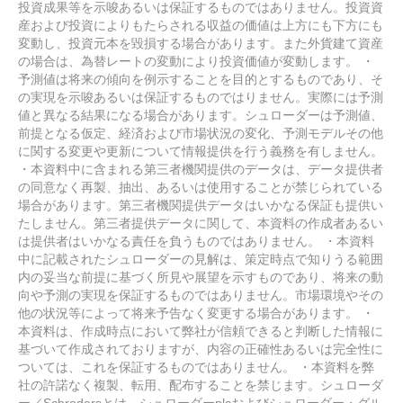
投資成果等を示唆あるいは保証するものではありません。投資資
産および投資によりもたらされる収益の価値は上方にも下方にも
変動し、投資元本を毀損する場合があります。また外貨建て資産
の場合は、為替レートの変動により投資価値が変動します。 ・
予測値は将来の傾向を例示することを目的とするものであり、そ
の実現を示唆あるいは保証するものではりません。実際には予測
値と異なる結果になる場合があります。シュローダーは予測値、
前提となる仮定、経済および市場状況の変化、予測モデルその他
に関する変更や更新について情報提供を行う義務を有しません。
・本資料中に含まれる第三者機関提供のデータは、データ提供者
の同意なく再製、抽出、あるいは使用することが禁じられている
場合があります。第三者機関提供データはいかなる保証も提供い
たしません。第三者提供データに関して、本資料の作成者あるい
は提供者はいかなる責任を負うものではありません。 ・本資料
中に記載されたシュローダーの見解は、策定時点で知りうる範囲
内の妥当な前提に基づく所見や展望を示すものであり、将来の動
向や予測の実現を保証するものではありません。市場環境やその
他の状況等によって将来予告なく変更する場合があります。 ・
本資料は、作成時点において弊社が信頼できると判断した情報に
基づいて作成されておりますが、内容の正確性あるいは完全性に
ついては、これを保証するものではありません。 ・本資料を弊
社の許諾なく複製、転用、配布することを禁じます。シュローダ