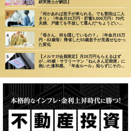
続実務士が解説】
「何かあれば息子が来られる。でも普段は二人
3
きり」〈年金月33万円・貯蓄5,000万円〉70代
夫婦、戸建てを手放して選んだ“ちょうどいい
距離”
「母さん、何を隠しているの？」〈年金月15万
4
円・82歳母〉帰省した53歳息子が見逃せなかっ
た変化
【メルマガ会員限定】月20万円もらえるはず
5
が…45歳・サラリーマン「ねんきん定期便」に
抱いた違和感。「年金ルール」知らずにそのま
ま20年…65歳で受け取ることになる年金額に唖
然「何かの間違いでは？」