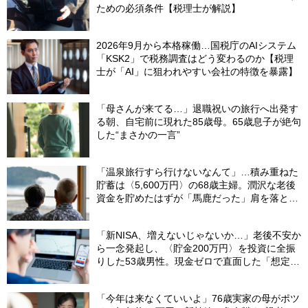
ための必須条件【税理士が解説】
2026年9月から本格稼働…国税庁のAIシステム
「KSK2」で税務調査はどう変わるのか【税理
士が「AI」に狙われやすい会社の特徴を暴露】
「母さんが来てる…」退職祝いの旅行へ出発す
る朝、自宅前に現れた85歳母。65歳息子が絶句
した“まさかの一言”
「温泉旅行すら行けないなんて」…積み重ねた
貯蓄は〈5,600万円〉の68歳主婦。潤沢な老後
資金を貯めたはずが「馬鹿だった」肩を落とす
理由
「新NISA、増えないじゃないか…」老後不安か
ら一念発起し、〈貯金200万円〉を投資に全振
りした53歳男性。現金ゼロで直面した「想定外
の出費」【FPの助言】
「今年は来なくていいよ」76歳実家の母がポツ