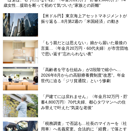
歳女性…援助を断って初めて気づいた“家族との距離”
【米ドル円】東京海上アセットマネジメントが
振り返る…8月第2週の「米国経済」の動き
「もう親だとは思えない」娘から届いた最後の
言葉…〈年金月20万円・60代夫婦〉が市営団地
で思い返す“忘れられない夜”
「高齢者を守る仕組み」が2段階で縮小へ…
2026年8月からの高額療養費制度“改悪”。年金
世代に迫る「ジリ貧通院」という惨劇
「戸建てには戻れません」〈年金月32万円・貯
蓄4,800万円〉70代夫婦、都心タワマンへの住
み替えで叶えた“気楽な老後”
「税務調査」で否認も…社長のマイカーを〈社
用車〉へ名義変更。合法的に「経費」で落とす