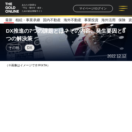
あなたの財産を
マイページ/ログイン
「守る・増やす・残す」
ための総合情報サイト
最新
相続・事業承継
国内不動産
海外不動産
事業投資
海外活用
保険
資
記事一覧
連載一覧
著者一覧
書籍一覧
セミナー情報
お知らせ
DX推進の7つの課題とは？その内容、発生要因と8
つの解決策
その他
DX
2022.12.12
（※画像はイメージです/PIXTA）