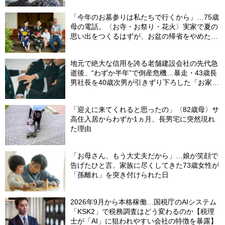
「今年のお墓参りは私たちで行くから」…75歳
母の電話。〈お寺・お祭り・花火〉実家で夏の
思い出をつくるはずが、お盆の帰省をやめた理
由
地元で絶大な信用を誇る老舗建設会社の先代急
逝後、“わずか半年”で倒産危機…暴走・43歳長
男社長を40歳次男が引きずり下ろした「お家騒
動」の真実
「迎えに来てくれると思ったの」〈82歳母〉サ
高住入居からわずか1ヵ月、長男宅に突然現れ
た理由
「お母さん、もう大丈夫だから」…娘が笑顔で
告げたひと言。家族に尽くしてきた73歳女性が
「孫離れ」を突き付けられた日
2026年9月から本格稼働…国税庁のAIシステム
「KSK2」で税務調査はどう変わるのか【税理
士が「AI」に狙われやすい会社の特徴を暴露】