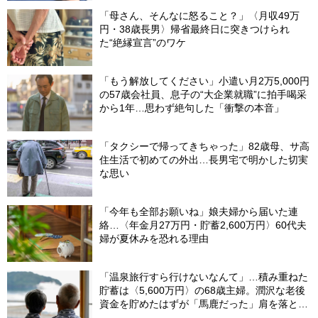
「母さん、そんなに怒ること？」〈月収49万
円・38歳長男〉帰省最終日に突きつけられ
た“絶縁宣言”のワケ
「もう解放してください」小遣い月2万5,000円
の57歳会社員、息子の“大企業就職”に拍手喝采
から1年…思わず絶句した「衝撃の本音」
「タクシーで帰ってきちゃった」82歳母、サ高
住生活で初めての外出…長男宅で明かした切実
な思い
「今年も全部お願いね」娘夫婦から届いた連
絡…〈年金月27万円・貯蓄2,600万円〉60代夫
婦が夏休みを恐れる理由
「温泉旅行すら行けないなんて」…積み重ねた
貯蓄は〈5,600万円〉の68歳主婦。潤沢な老後
資金を貯めたはずが「馬鹿だった」肩を落とす
理由