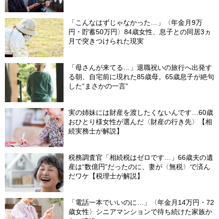
「こんなはずじゃなかった…」〈年金月9万
円・貯蓄50万円〉84歳女性、息子との同居3ヵ
月で突きつけられた現実
「母さんが来てる…」退職祝いの旅行へ出発す
る朝、自宅前に現れた85歳母。65歳息子が絶句
した“まさかの一言”
実の姉妹には財産を渡したくないんです…60歳
おひとり様女性が選んだ〈財産の行き先〉【相
続実務士が解説】
税務調査官「相続税はゼロです…」66歳夫の遺
産は“数億円”だったのに、妻が〈無税〉で済ん
だワケ【税理士が解説】
「電話一本でいいのに…」〈年金月14万円・72
歳女性〉シニアマンションで待ち続けた家族か