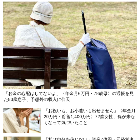
山・ハリケーン」旅行者が知っておくべき「自然の脅威」
2025/11/15
【第58回】 憧れのハワイ生活に潜む落とし穴…日本人が直面す
る“青い海の楽園”の意外なリアル
2025/10/30
「お金の心配はしてないよ」〈年金月6万円・78歳母〉の通帳を見
た53歳息子、予想外の収入に仰天
「お祝いも、お小遣いも出せません」〈年金月
20万円・貯蓄1,400万円〉72歳女性、孫が来な
くなって気づいたこと
「私は自分を信じない」資産7億円・元経営者