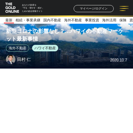
あなたの財産を
マイページ/ログイン
「守る・増やす・残す」
ための総合情報サイト
最新
相続・事業承継
国内不動産
海外不動産
事業投資
海外活用
保険
資
記事一覧
連載一覧
著者一覧
書籍一覧
セミナー情報
お知らせ
新型コロナの影響なし？…ハワイの不動産マーケ
ット最新事情
海外不動産
ハワイ不動産
田村 仁
2020.10.7