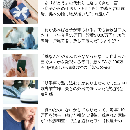
「ありがとう」の代わりに返ってきた一言…
〈息子からの仕送り・月8万円〉で暮らす63歳
母、孫への贈り物が招いた“すれ違い”
「何かあれば息子が来られる。でも普段は二人
きり」〈年金月33万円・貯蓄5,000万円〉70代
夫婦、戸建てを手放して選んだ“ちょうどいい
距離”
「株なんてやるんじゃなかったな」…血走った
目でスマホを凝視する毎日。新NISAで“200万
円”を投資した68歳男性の「苦渋の決断」
「助手席で黙り込むしかありませんでした」60
歳専業主婦、夫との外出で気づいた“決定的な
違和感”
「孫のためになにかしてやりたくて」毎年110
万円を贈与し続けた祖父…没後、残された家族
が〈税務調査〉で泣き崩れたワケ【税理士の助
言】