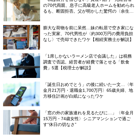
の70代両親、息子に高級老人ホームを勧められ
るも、断固拒否。父が明かした驚愕の〈余生計
画〉【FPが解説】
膨大な荷物を前に呆然…妹の転居で空き家にな
った実家、70代男性が〈約300万円の費用負担
なし〉で売却できたワケ【相続実務士が解説】
「1席しかないラーメン店で会議した」は税務
調査で否認。経営者が経費で落とせる「飲食
費」5選【税理士が解説】
「誕生日おめでとう」の後に続いた一文…〈年
金月21万円・退職金1,700万円〉65歳夫婦、地
方移住計画が白紙になったワケ
「窓の外の家族連れを見るたびに…」〈年金月
15万円・74歳女性〉シニアマンションで過ご
す“休日の切なさ”