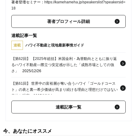
著者登壇セミナー：
https://kamehameha.jp/speakerslist?speakersid=
18
著者プロフィール詳細
連載記事一覧
連載
ハワイ不動産と現地最新事情ガイド
【第62回】 【2025年総括】米国金利・為替動向とともに振り返
るハワイ不動産―際立つ安定感が示した「成熟市場としての強
さ」
2025/12/26
【第61回】 世界中の富裕層が奪い合うハワイ「ゴールドコース
ト」の表と裏―希少価値が高まり続ける理由と理想だけではない
意外な現実
2025/12/14
連載記事一覧
【第60回】 憧れのリッツ・カールトンを所有できる…？ハワイ
の「ホテルコンドミニアム」購入後に投資家を悩ませる「想像以
上の費用」の正体
2025/12/02
今、あなたにオススメ
【第59回】 “常夏の楽園”ハワイの裏側に潜む危険―「津波・火