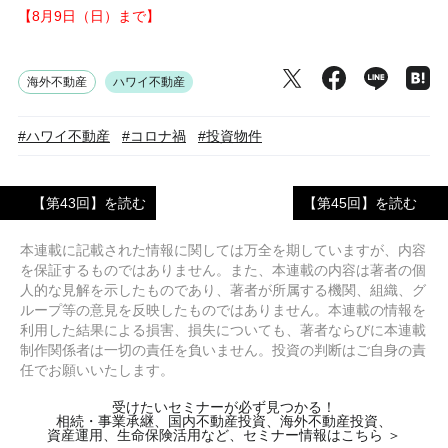
【8月9日（日）まで】
海外不動産
ハワイ不動産
#ハワイ不動産
#コロナ禍
#投資物件
【第43回】を読む
【第45回】を読む
本連載に記載された情報に関しては万全を期していますが、内容
を保証するものではありません。また、本連載の内容は著者の個
人的な見解を示したものであり、著者が所属する機関、組織、グ
ループ等の意見を反映したものではありません。本連載の情報を
利用した結果による損害、損失についても、著者ならびに本連載
制作関係者は一切の責任を負いません。投資の判断はご自身の責
任でお願いいたします。
受けたいセミナーが必ず見つかる！
相続・事業承継、国内不動産投資、海外不動産投資、
資産運用、生命保険活用など、セミナー情報はこちら ＞