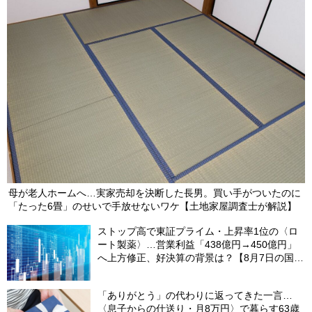
母が老人ホームへ…実家売却を決断した長男。買い手がついたのに
「たった6畳」のせいで手放せないワケ【土地家屋調査士が解説】
ストップ高で東証プライム・上昇率1位の〈ロ
ート製薬〉…営業利益「438億円→450億円」
へ上方修正、好決算の背景は？【8月7日の国内
株式市場概況】
「ありがとう」の代わりに返ってきた一言…
〈息子からの仕送り・月8万円〉で暮らす63歳