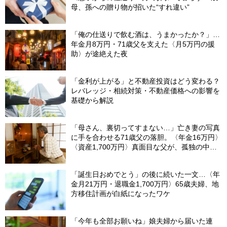
母、孫への贈り物が招いた“すれ違い”
「俺の仕送りで飲む酒は、うまかったか？」…
年金月8万円・71歳父を支えた〈月5万円の援
助〉が途絶えた夜
「金利が上がる」と不動産投資はどう変わる？
レバレッジ・相続対策・不動産価格への影響を
基礎から解説
「母さん、裏切ってすまない…」亡き妻の写真
に手を合わせる71歳父の落胆。〈年金16万円〉
〈資産1,700万円〉真面目な父が、孤独の中で
失った「40万円と自尊心」
「誕生日おめでとう」の後に続いた一文…〈年
金月21万円・退職金1,700万円〉65歳夫婦、地
方移住計画が白紙になったワケ
「今年も全部お願いね」娘夫婦から届いた連