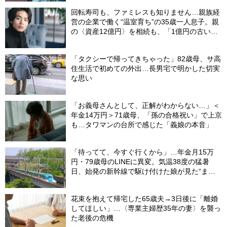
回転寿司も、ファミレスも知りません…親族経
営の企業で働く“温室育ち”の35歳一人息子。親
の〈資産12億円〉を相続も、「1億円の古いビ
ル」しか残らなかったワケ【FPが解説】
「タクシーで帰ってきちゃった」82歳母、サ高
住生活で初めての外出…長男宅で明かした切実
な思い
「お義母さんとして、正解がわからない…」＜
年金14万円＞71歳母、「孫の合格祝い」で上京
も…タワマンの台所で感じた「義娘の本音」
「待ってて、今すぐ行くから」…年金月15万
円・79歳母のLINEに異変。気温38度の猛暑
日、始発の新幹線で駆け付けた娘が見た“まさ
かの光景”
花束を抱えて帰宅した65歳夫→3日後に「離婚
してほしい」…〈専業主婦歴35年の妻〉を襲っ
た老後の危機