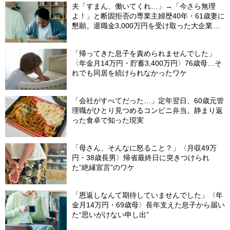
夫「すまん、働いてくれ…」→「今さら無理
よ！」と断固拒否の専業主婦歴40年・61歳妻に
懇願。退職金3,000万円を受け取った大企業元
本部長の69歳夫が、妻に頭を下げた理由【FP
が解説】
「帰ってきた息子を責められませんでした」
〈年金月14万円・貯蓄3,400万円〉76歳母…そ
れでも同居を続けられなかったワケ
「会社がすべてだった…」定年翌日、60歳元管
理職がひとり見つめるコンビニ弁当。静まり返
った食卓で知った現実
「母さん、そんなに怒ること？」〈月収49万
円・38歳長男〉帰省最終日に突きつけられ
た“絶縁宣言”のワケ
「恩返しなんて期待していませんでした」〈年
金月14万円・69歳母〉長年支えた息子から届い
た“思いがけない申し出”