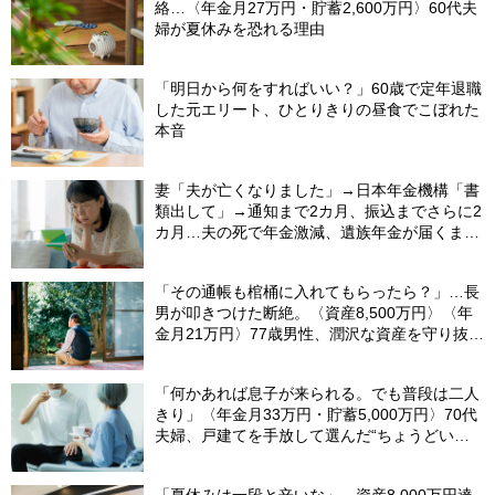
絡…〈年金月27万円・貯蓄2,600万円〉60代夫
婦が夏休みを恐れる理由
「明日から何をすればいい？」60歳で定年退職
した元エリート、ひとりきりの昼食でこぼれた
本音
妻「夫が亡くなりました」→日本年金機構「書
類出して」→通知まで2カ月、振込までさらに2
カ月…夫の死で年金激減、遺族年金が届くまで
の「4カ月」で貯金がどんどん減る妻の悲劇
【CFPが解説】
「その通帳も棺桶に入れてもらったら？」…長
男が叩きつけた断絶。〈資産8,500万円〉〈年
金月21万円〉77歳男性、潤沢な資産を守り抜い
た“代償”
「何かあれば息子が来られる。でも普段は二人
きり」〈年金月33万円・貯蓄5,000万円〉70代
夫婦、戸建てを手放して選んだ“ちょうどいい
距離”
「夏休みは一段と辛いな」…資産8,000万円達