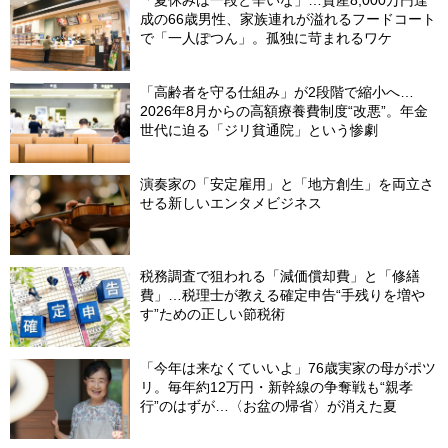
成の66歳男性、家族連れが溢れるフードコート
で「一人ぽつん」。孤独に苛まれるワケ
「高齢者を守る仕組み」が2段階で縮小へ…
2026年8月からの高額療養費制度“改悪”。年金
世代に迫る「ジリ貧通院」という惨劇
演奏家の「安定雇用」と「地方創生」を両立さ
せる新しいエンタメビジネス
税務調査で狙われる「減価償却費」と「修繕
費」…税理士が教える確定申告“手残りを増や
す”ための正しい節税術
「今年は来なくていいよ」76歳実家の母がポツ
リ。毎年約12万円・新幹線の争奪戦も“親孝
行”のはずが…〈お盆の帰省〉が消えた夏