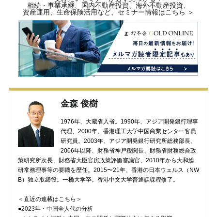
相続・事業承継、国内不動産投資、海外不動産投資、
資産運用、生命保険活用など、セミナー情報はこちら ＞
金森 俊樹
1976年、大蔵省入省。1990年、アジア開発銀行理事
代理、2000年、香港理工大学中国商業センター客員
研究員。2003年、アジア開発銀行研究所総務部長、
2006年以降、財務省神戸税関長、財務省財務総合政
策研究所次長、財務省大臣官房政策評価審議官、2010年から大和総
研常務理事等の要職を歴任。2015〜21年、香港の日本ウェルス（NW
B）独立取締役。一橋大学卒。香港中文大学普通話課程修了。
＜直近の連載はこちら＞
●
2023年・中国全人代の分析