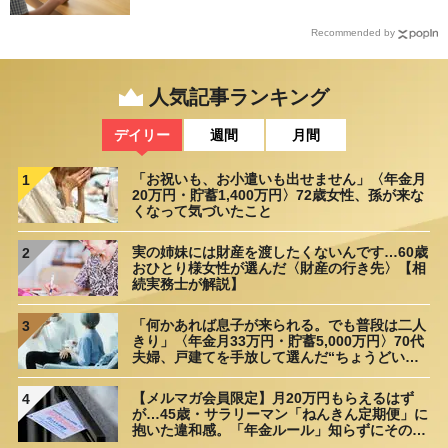
Recommended by
人気記事ランキング
デイリー
週間
月間
「お祝いも、お小遣いも出せません」〈年金月
1
20万円・貯蓄1,400万円〉72歳女性、孫が来な
くなって気づいたこと
実の姉妹には財産を渡したくないんです…60歳
2
おひとり様女性が選んだ〈財産の行き先〉【相
続実務士が解説】
「何かあれば息子が来られる。でも普段は二人
3
きり」〈年金月33万円・貯蓄5,000万円〉70代
夫婦、戸建てを手放して選んだ“ちょうどいい
距離”
【メルマガ会員限定】月20万円もらえるはず
4
が…45歳・サラリーマン「ねんきん定期便」に
抱いた違和感。「年金ルール」知らずにそのま
ま20年…65歳で受け取ることになる年金額に唖