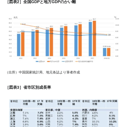
［図表2］全国GDPと地方GDPのかい離
（出所）中国国家統計局、地元各誌より筆者作成
［図表3］省市区別成長率