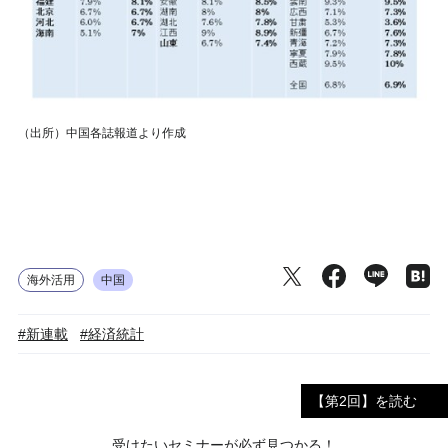
（出所）中国各誌報道より作成
海外活用
中国
#新連載
#経済統計
【第2回】を読む
受けたいセミナーが必ず見つかる！