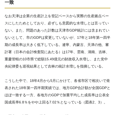
一致
なお天津は企業の生産計上を登記ベースから実際の生産拠点ベー
スにしたためとしており、必ずしも意図的な水増しとは言ってい
ない。また、問題のあった計数は天津市GDP統計には含まれてい
ないとして、市のGDPは変更していないが、17年と18年第一四半
期の成長率は大きく低下している。遼寧、内蒙古、天津の他、審
計署（日本の会計検査院にあたる）は17年、雲南、湖南、吉林、
重慶管轄の10市県で総額15.49億元の財政収入水増し、また党中
央紀律委も巡視結果として吉林の統計水増しを指摘している。
こうした中で、18年4月から5月にかけて、各省市区で相次いで発
表された18年第一四半期実績では、地方GDP合計額が全国GDPと
ほぼ一致する一方、各地方のGDPで加重平均した成長率は公表全
国成長率6.8％をやや上回る7.02％となっている（図表2、3）。