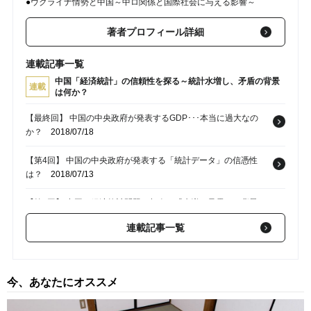
●
ウクライナ情勢と中国～中ロ関係と国際社会に与える影響～
著者プロフィール詳細
連載記事一覧
中国「経済統計」の信頼性を探る～統計水増し、矛盾の背景
連載
は何か？
【最終回】 中国の中央政府が発表するGDP･･･本当に過大なの
か？
2018/07/18
【第4回】 中国の中央政府が発表する「統計データ」の信憑性
は？
2018/07/13
【第3回】 中国の経済統計問題 相次ぐ「水増し暴露」の背景と
は？
2018/07/11
連載記事一覧
【第2回】 中国経済統計の問題･･･「水増し」があった地方の共
通点とは？
2018/07/06
今、あなたにオススメ