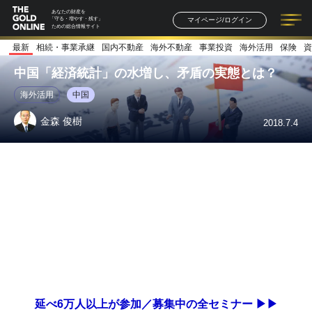
あなたの財産を
マイページ/ログイン
「守る・増やす・残す」
ための総合情報サイト
最新
相続・事業承継
国内不動産
海外不動産
事業投資
海外活用
保険
資
記事一覧
連載一覧
著者一覧
書籍一覧
セミナー情報
お知らせ
中国「経済統計」の水増し、矛盾の実態とは？
海外活用
中国
金森 俊樹
2018.7.4
延べ6万人以上が参加／募集中の全セミナー ▶▶