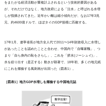
をまたがる経済活動が重複計上されるという技術的要因がある
が、それだけではなく、地方政府による「注水」と呼ばれる水増
しが指摘されてきた。近年かい離は縮小傾向だが、なお17年3兆
元、約4600億ドルで、ほぼタイのGDP規模に匹敵する。
17年1月、遼寧省長が地方全人代で2011〜14年財政収入に水増し
があったことを認めたことと合わせ、中国内で「自曝家醜」、つ
まり「自ら身内の恥をさらし」、これを「挤水(ジーシュイ)」、
水を絞り出す（是正する）動きが顕著で、18年初、多くの地元紙
にこれを揶揄する風刺画が出回った（図表1）。
［図表1］地方GDP水増しを揶揄する中国地元誌