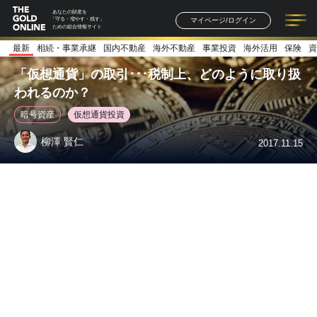
あなたの財産を
マイページ/ログイン
「守る・増やす・残す」
ための総合情報サイト
最新
相続・事業承継
国内不動産
海外不動産
事業投資
海外活用
保険
資
記事一覧
連載一覧
著者一覧
書籍一覧
セミナー情報
お知らせ
「仮想通貨」の取引･･･税制上、どのように取り扱
われるのか？
暗号資産
仮想通貨投資
柳澤 賢仁
2017.11.15