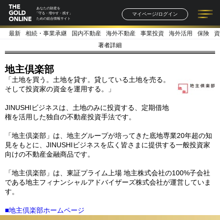
あなたの財産を
マイページ/ログイン
「守る・増やす・残す」
ための総合情報サイト
最新
相続・事業承継
国内不動産
海外不動産
事業投資
海外活用
保険
資
記事一覧
連載一覧
著者一覧
書籍一覧
セミナー情報
お知らせ
著者詳細
地主倶楽部
「土地を買う。土地を貸す。貸している土地を売る。
そして投資家の資金を運用する。」
JINUSHIビジネスは、土地のみに投資する、定期借地
権を活用した独自の不動産投資手法です。
「地主倶楽部」は、地主グループが培ってきた底地専業20年超の知
見をもとに、JINUSHIビジネスを広く皆さまに提供する一般投資家
向けの不動産金融商品です。
「地主倶楽部」は、東証プライム上場 地主株式会社の100%子会社
である地主フィナンシャルアドバイザーズ株式会社が運営していま
す。
■地主倶楽部ホームページ