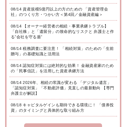
08/14 資産規模5億円以上の方のための 「資産管理会
社」のつくり方・つかい方＜第4回／金融資産編＞
08/14 【オーナー経営者の相続・事業承継トラブル】
「自社株」と「遺留分」の致命的なリスクと 弁護士と作
る”会社を守る盾”
08/14 税務調査に要注意！ 「相続対策」のための「生前
贈与」の基礎知識と活用法
08/14 認知症対策には絶対的な効果！ 金融資産家のため
の「民事信託」を活用した資産承継方法
08/14 2026年、相続の常識が変わる 「デジタル遺言」
「認知症対策」「不動産評価」見直しの最新動向 【専門
弁護士が解説】
08/18 キャピタルゲインも期待できる環境に！ 「債券投
資」のタイミングと具体的な取り組み方