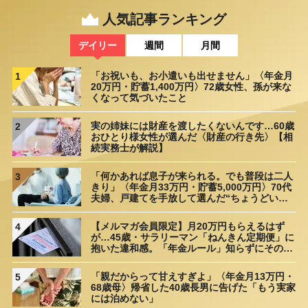
人気記事ランキング
デイリー
週間
月間
「お祝いも、お小遣いも出せません」〈年金月
1
20万円・貯蓄1,400万円〉72歳女性、孫が来な
くなって気づいたこと
実の姉妹には財産を渡したくないんです…60歳
2
おひとり様女性が選んだ〈財産の行き先〉【相
続実務士が解説】
「何かあれば息子が来られる。でも普段は二人
3
きり」〈年金月33万円・貯蓄5,000万円〉70代
夫婦、戸建てを手放して選んだ“ちょうどいい
距離”
【メルマガ会員限定】月20万円もらえるはず
4
が…45歳・サラリーマン「ねんきん定期便」に
抱いた違和感。「年金ルール」知らずにそのま
ま20年…65歳で受け取ることになる年金額に唖
然「何かの間違いでは？」
「親だからって甘えすぎよ」〈年金月13万円・
5
68歳母〉帰省した40歳長男に告げた「もう実家
には泊めない」