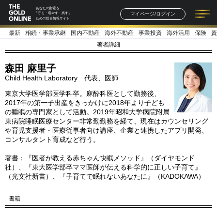
あなたの財産を
マイページ/ログイン
「守る・増やす・残す」
ための総合情報サイト
最新
相続・事業承継
国内不動産
海外不動産
事業投資
海外活用
保険
資
記事一覧
連載一覧
著者一覧
書籍一覧
セミナー情報
お知らせ
著者詳細
森田 麻里子
Child Health Laboratory 代表、医師
東京大学医学部医学科卒。麻酔科医として勤務後、
2017年の第一子出産をきっかけに2018年より子ども
の睡眠の専門家として活動。2019年昭和大学病院附属
東病院睡眠医療センター非常勤勤務を経て、現在はカウンセリング
や育児支援者・医療従事者向け講座、企業と連携したアプリ開発、
コンサルタント育成など行う。
著書：『医者が教える赤ちゃん快眠メソッド』（ダイヤモンド
社）、『東大医学部卒ママ医師が伝える科学的に正しい子育て』
（光文社新書）、『子育てで眠れないあなたに』（KADOKAWA）
書籍