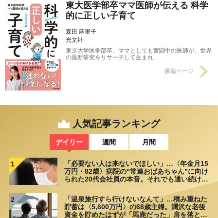
東大医学部卒ママ医師が伝える 科学
的に正しい子育て
森田 麻里子
光文社
東京大学医学部卒、ママとしても奮闘中の医師が、世界
の最新研究をリサーチして生まれ…
書籍ページ
人気記事ランキング
デイリー
週間
月間
「必要ない人は来ないでほしい」…〈年金月15
1
万円・82歳〉病院の“常連おばあちゃん”に向け
られた20代会社員の本音。それでも通い続ける
理由
「温泉旅行すら行けないなんて」…積み重ねた
2
貯蓄は〈5,600万円〉の68歳主婦。潤沢な老後
資金を貯めたはずが「馬鹿だった」肩を落とす