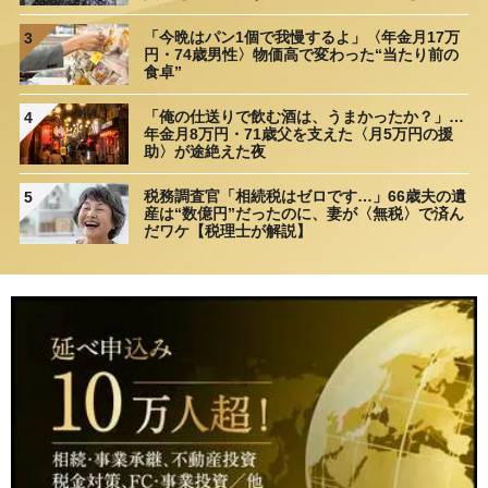
理由
「今晩はパン1個で我慢するよ」〈年金月17万
3
円・74歳男性〉物価高で変わった“当たり前の
食卓”
「俺の仕送りで飲む酒は、うまかったか？」…
4
年金月8万円・71歳父を支えた〈月5万円の援
助〉が途絶えた夜
税務調査官「相続税はゼロです…」66歳夫の遺
5
産は“数億円”だったのに、妻が〈無税〉で済ん
だワケ【税理士が解説】