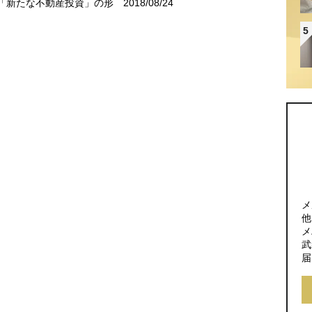
「新たな不動産投資」の形
2018/08/24
5
メ
他
メ
武
届