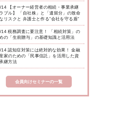
8/14 【オーナー経営者の相続・事業承継
ラブル】 「自社株」と「遺留分」の致命
なリスクと 弁護士と作る”会社を守る盾”
8/14 税務調査に要注意！ 「相続対策」の
めの「生前贈与」の基礎知識と活用法
8/14 認知症対策には絶対的な効果！ 金融
産家のための「民事信託」を活用した資
承継方法
会員向けセミナーの一覧