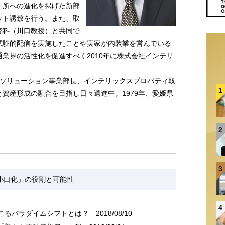
引所への進化を掲げた新部
ット誘致を行う。また、取
究科（川口教授）と共同で
試験的配信を実施したことや実家が内装業を営んでいる
業界の活性化を促進すべく2010年に株式会社インテリ
員兼ソリューション事業部長、インテリックスプロパティ取
1
資産形成の融合を目指し日々邁進中。1979年、愛媛県
2
3
産小口化」の役割と可能性
4
こるパラダイムシフトとは？
2018/08/10