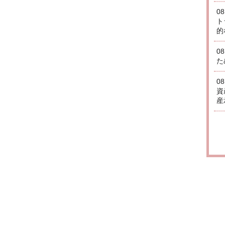
0
ト
的
0
た
0
資
産