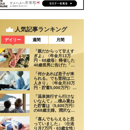
人気記事ランキング
デイリー
週間
月間
「親だからって甘えす
ぎよ」〈年金月13万
円・68歳母〉帰省した
40歳長男に告げた「も
う実家には泊めない」
「何かあれば息子が来
られる。でも普段は二
人きり」〈年金月33万
円・貯蓄5,000万円〉70
代夫婦、戸建てを手放
「温泉旅行すら行けな
して選んだ“ちょうどい
いなんて」…積み重ね
い距離”
た貯蓄は〈5,600万円〉
の68歳主婦。潤沢な老
後資金を貯めたはずが
「喜んでもらえると思
「馬鹿だった」肩を落
っていました」〈仕送
とす理由
り月7万円・63歳女性〉