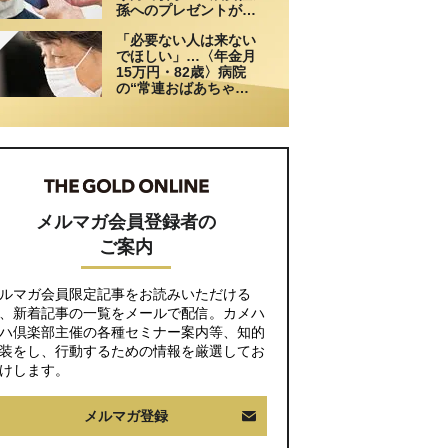
孫へのプレゼントがき
っかけで崩れた親子関
「必要ない人は来ない
係
でほしい」…〈年金月
15万円・82歳〉病院
の“常連おばあちゃ
ん”に向けられた20代会
社員の本音。それでも
通い続ける理由
メルマガ会員登録者の
ご案内
ルマガ会員限定記事をお読みいただける
、新着記事の一覧をメールで配信。カメハ
ハ倶楽部主催の各種セミナー案内等、知的
装をし、行動するための情報を厳選してお
けします。
メルマガ登録