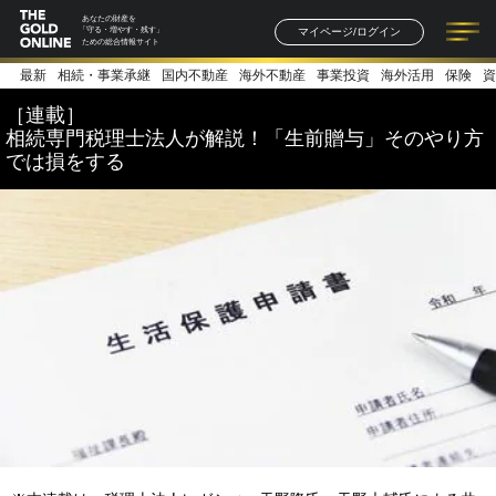
あなたの財産を
マイページ/ログイン
「守る・増やす・残す」
ための総合情報サイト
最新
相続・事業承継
国内不動産
海外不動産
事業投資
海外活用
保険
資
記事一覧
連載一覧
著者一覧
書籍一覧
セミナー情報
お知らせ
［連載］
相続専門税理士法人が解説！「生前贈与」そのやり方
では損をする