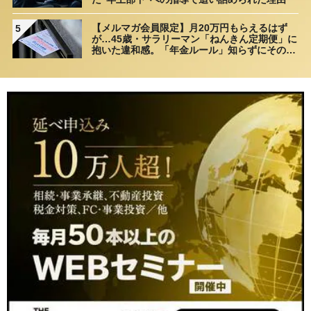
【メルマガ会員限定】月20万円もらえるはず
5
が…45歳・サラリーマン「ねんきん定期便」に
抱いた違和感。「年金ルール」知らずにそのま
ま20年…65歳で受け取ることになる年金額に唖
然「何かの間違いでは？」