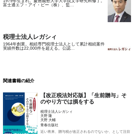
1979年生まれ。慶應義塾大学大学院文学研究科修了。
富士通エフ・アイ・ピー（株）、監…
税理士法人レガシィ
1964年創業。相続専門税理士法人として累計相続案件
実績件数は22,000件を超える。公認…
関連書籍の紹介
【改正税法対応版】「生前贈与」そ
のやり方では損をする
税理士法人レガシィ
天野 隆
天野 大輔
青春出版社
近い将来、贈与税が改正されるのでないか、として注目