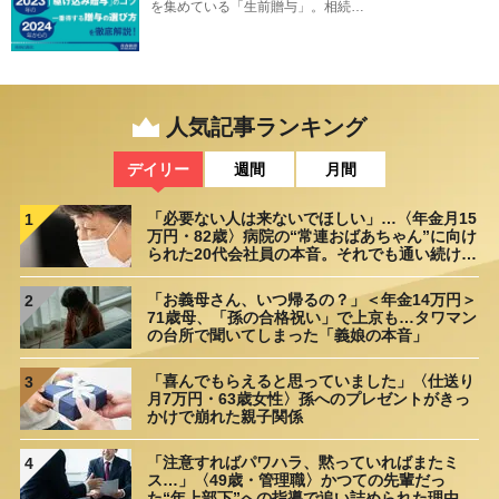
を集めている「生前贈与」。相続…
人気記事ランキング
デイリー
週間
月間
「必要ない人は来ないでほしい」…〈年金月15
1
万円・82歳〉病院の“常連おばあちゃん”に向け
られた20代会社員の本音。それでも通い続ける
理由
「お義母さん、いつ帰るの？」＜年金14万円＞
2
71歳母、「孫の合格祝い」で上京も…タワマン
の台所で聞いてしまった「義娘の本音」
「喜んでもらえると思っていました」〈仕送り
3
月7万円・63歳女性〉孫へのプレゼントがきっ
かけで崩れた親子関係
「注意すればパワハラ、黙っていればまたミ
4
ス…」〈49歳・管理職〉かつての先輩だっ
た“年上部下”への指導で追い詰められた理由