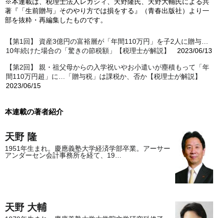
※本連載は、税理士法人レガシィ、天野隆氏、天野大輔氏による共
著『「生前贈与」そのやり方では損をする』（青春出版社）より一
部を抜粋・再編集したものです。
【第1回】 資産3億円の富裕層が「年間110万円」を子2人に贈与…
10年続けた場合の「驚きの節税額」【税理士が解説】
2023/06/13
【第2回】 親・祖父母からの入学祝いやお小遣いが塵積もって「年
間110万円超」に…「贈与税」は課税か、否か【税理士が解説】
2023/06/15
本連載の著者紹介
天野 隆
1951年生まれ。慶應義塾大学経済学部卒業。アーサー
アンダーセン会計事務所を経て、19…
天野 大輔