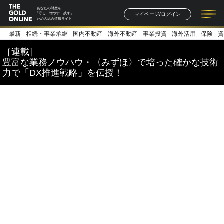
あなたの財産を
マイページ/ログイン
「守る・増やす・残す」
ための総合情報サイト
最新
相続・事業承継
国内不動産
海外不動産
事業投資
海外活用
保険
資
記事一覧
連載一覧
著者一覧
書籍一覧
セミナー情報
お知らせ
［連載］
豊富な業務ノウハウ・〈みずほ〉で培った確かな技術
力で「DX推進戦略」を伝授！