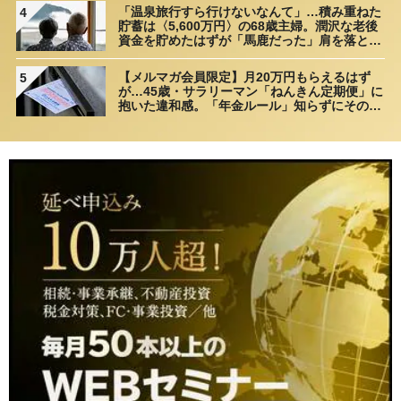
「温泉旅行すら行けないなんて」…積み重ねた
4
貯蓄は〈5,600万円〉の68歳主婦。潤沢な老後
資金を貯めたはずが「馬鹿だった」肩を落とす
理由
【メルマガ会員限定】月20万円もらえるはず
5
が…45歳・サラリーマン「ねんきん定期便」に
抱いた違和感。「年金ルール」知らずにそのま
ま20年…65歳で受け取ることになる年金額に唖
然「何かの間違いでは？」