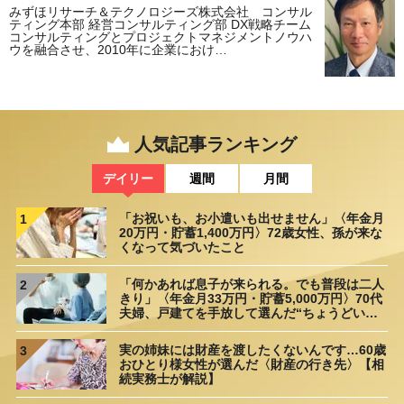
みずほリサーチ＆テクノロジーズ株式会社 コンサル
ティング本部 経営コンサルティング部 DX戦略チーム
コンサルティングとプロジェクトマネジメントノウハ
ウを融合させ、2010年に企業におけ…
人気記事ランキング
デイリー
週間
月間
「お祝いも、お小遣いも出せません」〈年金月
1
20万円・貯蓄1,400万円〉72歳女性、孫が来な
くなって気づいたこと
「何かあれば息子が来られる。でも普段は二人
2
きり」〈年金月33万円・貯蓄5,000万円〉70代
夫婦、戸建てを手放して選んだ“ちょうどいい
距離”
実の姉妹には財産を渡したくないんです…60歳
3
おひとり様女性が選んだ〈財産の行き先〉【相
続実務士が解説】