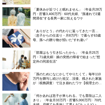
「夏休みが近づくと眠れません」〈年金月28万
円・貯蓄3,400万円〉60代夫婦、“孫連れで2週
間滞在”する長男一家に怯えるワケ
「ありがとう」の代わりに返ってきた一言…
〈息子からの仕送り・月8万円〉で暮らす63歳
母、孫への贈り物が招いた“すれ違い”
「部屋はもう引き払ったから」〈年金月25万
円・71歳夫婦〉娘の突然の帰省で始まった"想
定外の同居生活"
「孫のためになにかしてやりたくて」毎年110
万円を贈与し続けた祖父…没後、残された家族
が〈税務調査〉で泣き崩れたワケ【税理士の助
言】
「何かあれば息子が来られる。でも普段は二人
きり」〈年金月33万円・貯蓄5,000万円〉70代
夫婦、戸建てを手放して選んだ“ちょうどいい