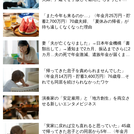
距離”
「また今年も来るのか…」〈年金月25万円・貯
蓄2,700万円〉70歳夫婦、「夏休みの帰省」が
待ち遠しくなくなった理由
妻「夫が亡くなりました」→日本年金機構「書
類出して」→通知まで2カ月、振込までさらに2
カ月…夫の死で年金激減、遺族年金が届くまで
の「4カ月」で貯金がどんどん減る妻の悲劇
【CFPが解説】
「帰ってきた息子を責められませんでした」
〈年金月14万円・貯蓄3,400万円〉76歳母…そ
れでも同居を続けられなかったワケ
演奏家の「安定雇用」と「地方創生」を両立さ
せる新しいエンタメビジネス
「実家に戻れば立ち直れると思っていた」45歳
で帰ってきた息子との同居から5年…〈年金月