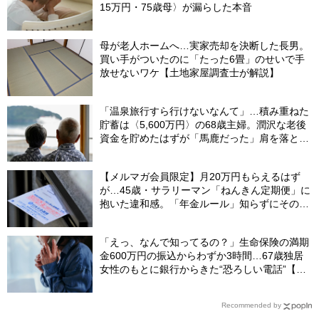
15万円・75歳母〉が漏らした本音
母が老人ホームへ…実家売却を決断した長男。
買い手がついたのに「たった6畳」のせいで手
放せないワケ【土地家屋調査士が解説】
「温泉旅行すら行けないなんて」…積み重ねた
貯蓄は〈5,600万円〉の68歳主婦。潤沢な老後
資金を貯めたはずが「馬鹿だった」肩を落とす
理由
【メルマガ会員限定】月20万円もらえるはず
が…45歳・サラリーマン「ねんきん定期便」に
抱いた違和感。「年金ルール」知らずにそのま
ま20年…65歳で受け取ることになる年金額に唖
然「何かの間違いでは？」
「えっ、なんで知ってるの？」生命保険の満期
金600万円の振込からわずか3時間…67歳独居
女性のもとに銀行からきた“恐ろしい電話”【FP
が解説】
Recommended by