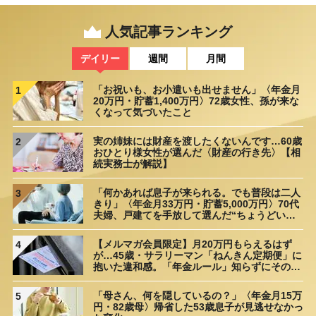
人気記事ランキング
デイリー
週間
月間
「お祝いも、お小遣いも出せません」〈年金月
1
20万円・貯蓄1,400万円〉72歳女性、孫が来な
くなって気づいたこと
実の姉妹には財産を渡したくないんです…60歳
2
おひとり様女性が選んだ〈財産の行き先〉【相
続実務士が解説】
「何かあれば息子が来られる。でも普段は二人
3
きり」〈年金月33万円・貯蓄5,000万円〉70代
夫婦、戸建てを手放して選んだ“ちょうどいい
距離”
【メルマガ会員限定】月20万円もらえるはず
4
が…45歳・サラリーマン「ねんきん定期便」に
抱いた違和感。「年金ルール」知らずにそのま
ま20年…65歳で受け取ることになる年金額に唖
然「何かの間違いでは？」
「母さん、何を隠しているの？」〈年金月15万
5
円・82歳母〉帰省した53歳息子が見逃せなかっ