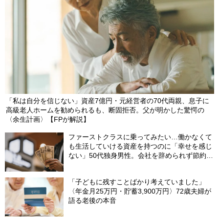
「私は自分を信じない」資産7億円・元経営者の70代両親、息子に
高級老人ホームを勧められるも、断固拒否。父が明かした驚愕の
〈余生計画〉【FPが解説】
ファーストクラスに乗ってみたい…働かなくて
も生活していける資産を持つのに「幸せを感じ
ない」50代独身男性。会社を辞められず節約生
活をずっと続けてしまうワケ
「子どもに残すことばかり考えていました」
〈年金月25万円・貯蓄3,900万円〉72歳夫婦が
語る老後の本音