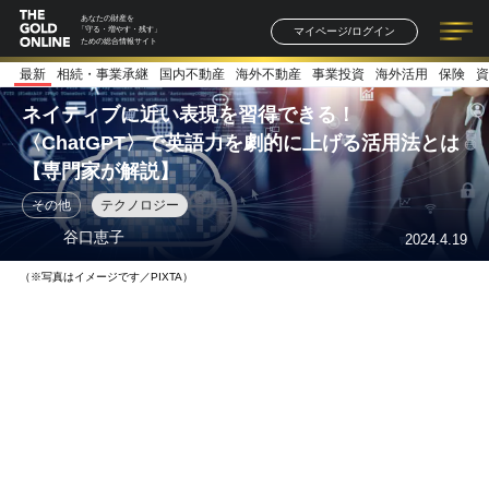
あなたの財産を
マイページ/ログイン
「守る・増やす・残す」
ための総合情報サイト
最新
相続・事業承継
国内不動産
海外不動産
事業投資
海外活用
保険
資
記事一覧
連載一覧
著者一覧
書籍一覧
セミナー情報
お知らせ
ネイティブに近い表現を習得できる！
〈ChatGPT〉で英語力を劇的に上げる活用法とは
【専門家が解説】
その他
テクノロジー
谷口恵子
2024.4.19
（※写真はイメージです／PIXTA）