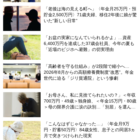
「老後は海の見える町へ」〈年金月25万円・預
貯金2,500万円〉71歳夫婦、移住2年後に娘が驚
いた“新しい日常”
「お盆の実家になんていられるかよ」…資産
6,400万円を達成した37歳会社員、今年の夏も
「近場のビジホへ避難」の切実理由
「高齢者を守る仕組み」が2段階で縮小へ…
2026年8月からの高額療養費制度“改悪”。年金
世代に迫る「ジリ貧通院」という惨劇
「お母さん、私に見捨てられたいの？」＜年収
700万円・49歳＞独身娘、＜年金15万円・80歳
＞母の限界介護に涙の訣別…「別居」を選んだ
娘を襲った“罪悪感”の正体
「こんなはずじゃなかった…」〈年金月9万
円・貯蓄50万円〉84歳女性、息子との同居3ヵ
月で突きつけられた現実