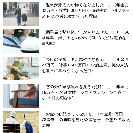
「週末が来るのが怖くなりました…」〈年金月
32万円・貯蓄5,300万円〉66歳夫婦、“孫ファー
スト”の老後に疲れ切った理由
「助手席で黙り込むしかありませんでした」60
歳専業主婦、夫との外出で気づいた“決定的な
違和感”
「今日の夕飯、また増やさなきゃ…」〈年金月
23万円・貯蓄1,600万円〉72歳主婦、孫の来訪
を素直に喜べなくなったワケ
「窓の外の家族連れを見るたびに…」〈年金月
15万円・74歳女性〉シニアマンションで過ご
す“休日の切なさ”
「お金の心配はしてないよ」〈年金月6万円・
78歳母〉の通帳を見た53歳息子、予想外の収入
に仰天