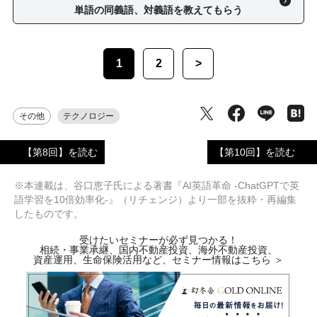
単語の同義語、対義語を教えてもらう
1
2
>
その他
テクノロジー
【第8回】を読む
【第10回】を読む
※本連載は、谷口恵子氏による著書『AI英語革命 -ChatGPTで英
語学習を10倍効率化-』（リチェンジ）より一部を抜粋・再編集
したものです。
受けたいセミナーが必ず見つかる！
相続・事業承継、国内不動産投資、海外不動産投資、
資産運用、生命保険活用など、セミナー情報はこちら ＞