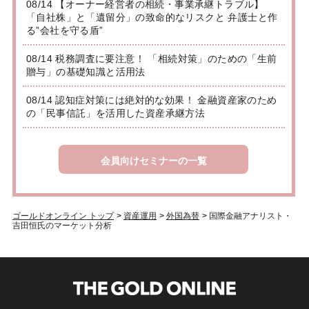
08/14 【オーナー経営者の相続・事業承継トラブル】
「自社株」と「遺留分」の致命的なリスクと 弁護士と作
る”会社を守る盾”
08/14 税務調査に要注意！ 「相続対策」のための「生前
贈与」の基礎知識と活用法
08/14 認知症対策には絶対的な効果！ 金融資産家のため
の「民事信託」を活用した資産承継方法
会員向けセミナーの一覧
ゴールドオンライン トップ
>
資産運用
>
外国為替
>
国際金融アナリスト・
吉田恒氏のマーケット分析