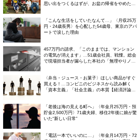
思い出をつくるはずが、お盆の帰省をやめた理
由
「こんな生活をしていたなんて…」〈月収25万
円・24歳長男〉を心配した54歳母、東京のアパ
ートで涙した理由
457万円の請求、「このままでは、マンション
の電気が消えます」…51歳会社員、戦慄。総会
で現場担当者が漏らした本社の「無理やりノル
マ」の闇【マンション管理コンサルタントが警
鐘】
〈弁当・ジュース・お菓子〉ほしい商品がすぐ
買える！…コンビニのビジネスから読み解く
「資本主義」「社会主義」の本質【経済評論家
が解説】
「老後は海の見える町へ」〈年金月25万円・預
貯金2,500万円〉71歳夫婦、移住2年後に娘が驚
いた“新しい日常”
「電話一本でいいのに…」〈年金月14万円・72