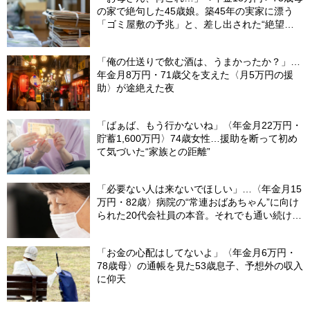
の家で絶句した45歳娘。築45年の実家に漂う
「ゴミ屋敷の予兆」と、差し出された“絶望の
メモ”
「俺の仕送りで飲む酒は、うまかったか？」…
年金月8万円・71歳父を支えた〈月5万円の援
助〉が途絶えた夜
「ばぁば、もう行かないね」〈年金月22万円・
貯蓄1,600万円〉74歳女性…援助を断って初め
て気づいた“家族との距離”
「必要ない人は来ないでほしい」…〈年金月15
万円・82歳〉病院の“常連おばあちゃん”に向け
られた20代会社員の本音。それでも通い続ける
理由
「お金の心配はしてないよ」〈年金月6万円・
78歳母〉の通帳を見た53歳息子、予想外の収入
に仰天