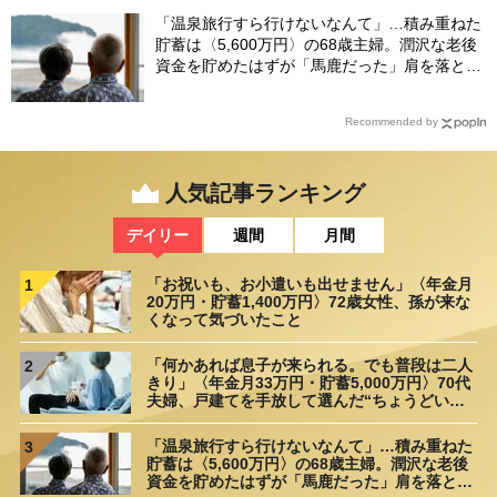
「温泉旅行すら行けないなんて」…積み重ねた
貯蓄は〈5,600万円〉の68歳主婦。潤沢な老後
資金を貯めたはずが「馬鹿だった」肩を落とす
理由
Recommended by
人気記事ランキング
デイリー
週間
月間
「お祝いも、お小遣いも出せません」〈年金月
1
20万円・貯蓄1,400万円〉72歳女性、孫が来な
くなって気づいたこと
「何かあれば息子が来られる。でも普段は二人
2
きり」〈年金月33万円・貯蓄5,000万円〉70代
夫婦、戸建てを手放して選んだ“ちょうどいい
距離”
「温泉旅行すら行けないなんて」…積み重ねた
3
貯蓄は〈5,600万円〉の68歳主婦。潤沢な老後
資金を貯めたはずが「馬鹿だった」肩を落とす