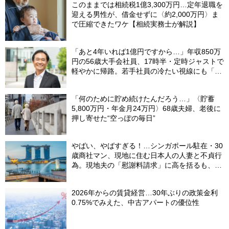
このままでは相続税1億3,300万円…定年退職を
迎える男性が、借金せずに〈約2,000万円〉ま
で圧縮できたワケ【相続実務士が解説】
「あと4年いれば1億円ですから…」年収850万
円の56歳大手会社員、17時半・定時ジャストで
軽やかに帰路。若手社員の冷たい視線にも「だ
からなに？」の理由【CFPの助言】
「何のために貯め続けたんだろう…」〈貯蓄
5,800万円・年金月24万円〉68歳夫婦、老後に
押し寄せた“空っぽの毎日”
やばい、やばすぎる！…シンガポール駐在・30
歳商社マン、現地に住む日本人の人妻と不貞行
為。現地夫の「慰謝料請求」に高を括るも、
「現地価格」に顔面蒼白【弁護士の実録】
2026年からの賃貸経営…30年ぶりの政策金利
0.75%でみえた、中古アパートの優位性