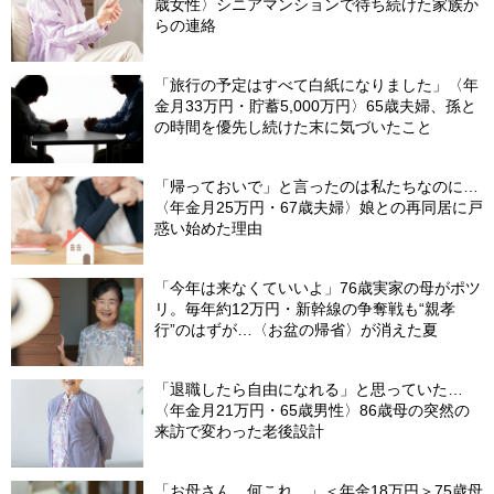
歳女性〉シニアマンションで待ち続けた家族か
らの連絡
「旅行の予定はすべて白紙になりました」〈年
金月33万円・貯蓄5,000万円〉65歳夫婦、孫と
の時間を優先し続けた末に気づいたこと
「帰っておいで」と言ったのは私たちなのに…
〈年金月25万円・67歳夫婦〉娘との再同居に戸
惑い始めた理由
「今年は来なくていいよ」76歳実家の母がポツ
リ。毎年約12万円・新幹線の争奪戦も“親孝
行”のはずが…〈お盆の帰省〉が消えた夏
「退職したら自由になれる」と思っていた…
〈年金月21万円・65歳男性〉86歳母の突然の
来訪で変わった老後設計
「お母さん、何これ…」＜年金18万円＞75歳母