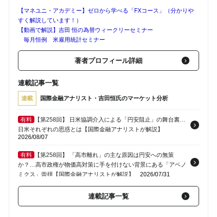
【マネユニ・アカデミー】ゼロから学べる「FXコース」（分かりや
すく解説しています！）
【動画で解説】吉田 恒の為替ウィークリーセミナー
毎月恒例 米雇用統計セミナー
著者プロフィール詳細
連載記事一覧
連載
国際金融アナリスト・吉田恒氏のマーケット分析
有料
【第258回】 日米協調介入による「円安阻止」の舞台裏…
日米それぞれの思惑とは【国際金融アナリストが解説】
2026/08/07
有料
【第258回】 「高市離れ」の主な原因は円安への無策
か？…高市政権が物価高対策に手を付けない背景にある「アベノ
ミクス」崇拝【国際金融アナリストが解説】
2026/07/31
有料
【第257回】 「有事のドル買い」は本当に続くのか？投機
連載記事一覧
筋ポジションが示す『ドル売り・円高』の可能性【国際金融アナ
リストが解説】
2026/07/24