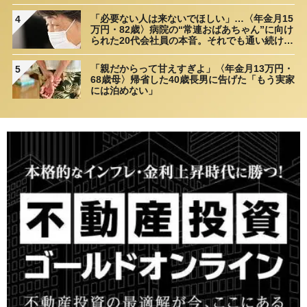
理由
「必要ない人は来ないでほしい」…〈年金月15
4
万円・82歳〉病院の“常連おばあちゃん”に向け
られた20代会社員の本音。それでも通い続ける
理由
「親だからって甘えすぎよ」〈年金月13万円・
5
68歳母〉帰省した40歳長男に告げた「もう実家
には泊めない」