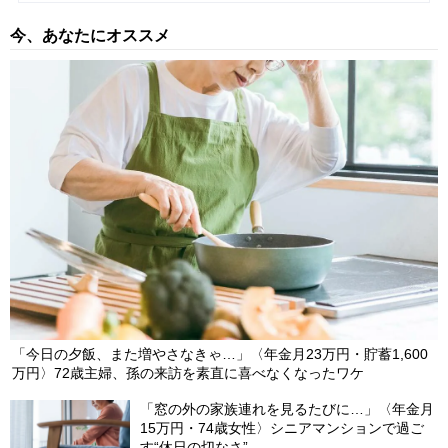
今、あなたにオススメ
有料
【第256回】 為替介入再開は〈7月末～8月前半〉が“本
命”か…1ドル＝162円超えも追加介入されないワケ。「骨太の方
針」修正に隠された通貨当局の“思惑”【国際金融アナリストが解
説】
2026/07/17
有料
【第255回】 1ドル＝162円突破…「経常黒字大国」なのに
円安が止まらないのはなぜか？背景にある高市政権への〈財政不
安〉と意外な“打開策”【国際金融アナリストが解説】
2026/07/10
「今日の夕飯、また増やさなきゃ…」〈年金月23万円・貯蓄1,600
万円〉72歳主婦、孫の来訪を素直に喜べなくなったワケ
「窓の外の家族連れを見るたびに…」〈年金月
15万円・74歳女性〉シニアマンションで過ご
す“休日の切なさ”