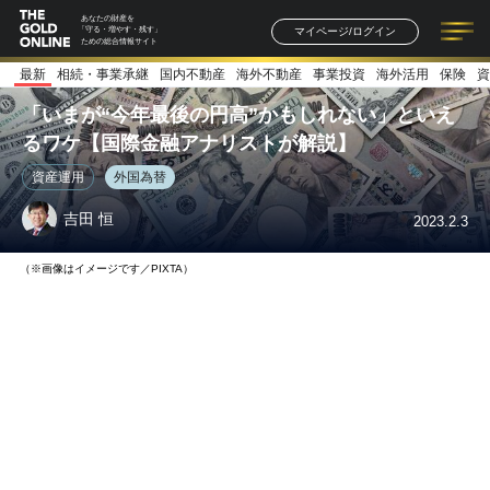
あなたの財産を
マイページ/ログイン
「守る・増やす・残す」
ための総合情報サイト
最新
相続・事業承継
国内不動産
海外不動産
事業投資
海外活用
保険
資
記事一覧
連載一覧
著者一覧
書籍一覧
セミナー情報
お知らせ
「いまが“今年最後の円高”かもしれない」といえ
るワケ【国際金融アナリストが解説】
資産運用
外国為替
吉田 恒
2023.2.3
（※画像はイメージです／PIXTA）