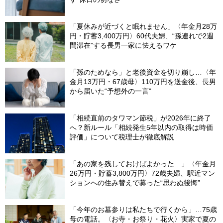
「夏休みが近づくと眠れません」〈年金月28万
円・貯蓄3,400万円〉60代夫婦、“孫連れで2週
間滞在”する長男一家に怯えるワケ
「孫のためなら」と老後資金を切り崩し…〈年
金月13万円・67歳母〉110万円を送金後、長男
から届いた“予想外の一言”
「相続直前のタワマン節税」が2026年に終了
へ？新ルール「相続発生5年以内の取得は時価
評価」について税理士が徹底解説
「あの家を残しておけばよかった…」〈年金月
26万円・貯蓄3,800万円〉72歳夫婦、駅近マン
ションへの住み替えで募った“思わぬ後悔”
「今年のお墓参りは私たちで行くから」…75歳
母の電話。〈お寺・お祭り・花火〉実家で夏の