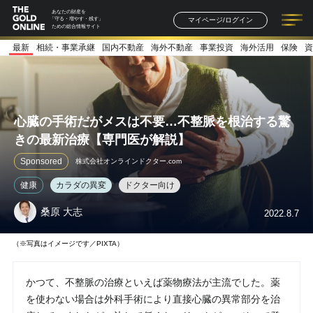
あなたの財産を
マイページ/ログイン
「守る・増やす・残す」
ための総合情報サイト
最新
相続・事業承継
国内不動産
海外不動産
事業投資
海外活用
保険
資
記事一覧
連載一覧
著者一覧
書籍一覧
セミナー情報
お知らせ
心臓の手術だがメスは不要…不整脈を根治する驚
きの最新治療【専門医が解説】
Sponsored
株式会社オンラインドクター.com
健康
カラダの異変
ドクター向け
桑原 大志
2022.8.7
（※写真はイメージです／PIXTA）
かつて、不整脈の治療といえば薬物療法が主流でした。薬
を使わない場合は外科手術により直接心臓の異常部分を治