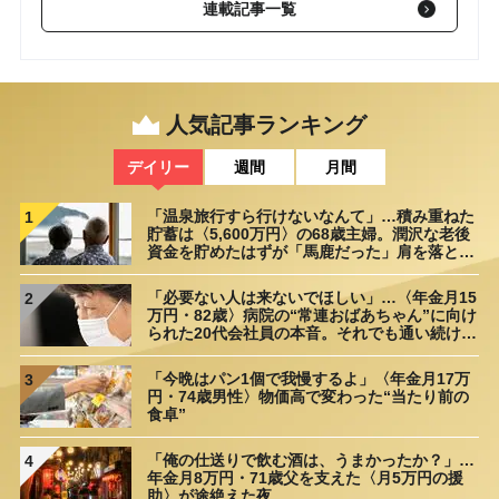
太ももの付け根にできる「柔らかい膨らみ」や「腫れ」の正体
連載記事一覧
【医師が解説】
2023/10/09
【第370回】 歩くと体がだるい→放置は危険！かがめなくなるこ
とも…「変形性股関節症」の特徴と対処法【医師が解説】
2023/10/08
人気記事ランキング
【第369回】 腰痛がなかなか治らない人は「うつ病」になりやす
デイリー
週間
月間
い!?…「慢性的な腰痛持ち」の共通点【専門医が解説】
2023/09/11
「温泉旅行すら行けないなんて」…積み重ねた
1
貯蓄は〈5,600万円〉の68歳主婦。潤沢な老後
資金を貯めたはずが「馬鹿だった」肩を落とす
理由
「必要ない人は来ないでほしい」…〈年金月15
2
万円・82歳〉病院の“常連おばあちゃん”に向け
られた20代会社員の本音。それでも通い続ける
理由
「今晩はパン1個で我慢するよ」〈年金月17万
3
円・74歳男性〉物価高で変わった“当たり前の
食卓”
「俺の仕送りで飲む酒は、うまかったか？」…
4
年金月8万円・71歳父を支えた〈月5万円の援
助〉が途絶えた夜