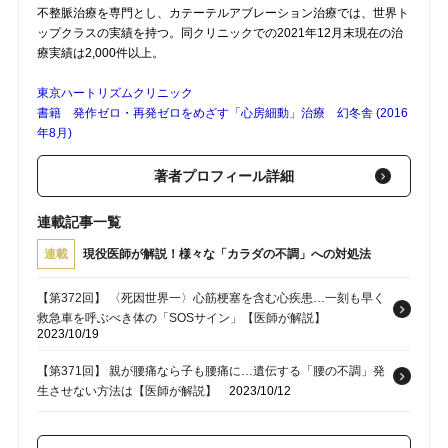
不整脈治療を専門とし、カテーテルアブレーション治療では、世界ト
ップクラスの実績を持つ。同クリニックでの2021年12月末現在の治
療実績は2,000件以上。
東京ハートリズムクリニック
書籍 発作ゼロ・再発ゼロをめざす「心房細動」治療 幻冬舎 (2016
年8月)
著者プロフィール詳細
連載記事一覧
連載
現役医師が解説！様々な「カラダの不調」への対処法
【第372回】 〈死因世界一〉心筋梗塞を含む心疾患…一刻も早く
救急車を呼ぶべき体の「SOSサイン」【医師が解説】
2023/10/19
【第371回】 親が腰痛なら子も腰痛に…遺伝する「腰の不調」発
生させない方法は【医師が解説】
2023/10/12
【第370回】 「痛くないから大丈夫」⇒放置して大変なことに…