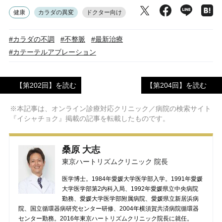
健康
カラダの異変
ドクター向け
#カラダの不調
#不整脈
#最新治療
#カテーテルアブレーション
【第202回】を読む
【第204回】を読む
※本記事は、オンライン診療対応クリニック／病院の検索サイト
『イシャチョク』掲載の記事を転載したものです。
桑原 大志
東京ハートリズムクリニック 院長
医学博士。1984年愛媛大学医学部入学。1991年愛媛
大学医学部第2内科入局、1992年愛媛県立中央病院
勤務、愛媛大学医学部附属病院、愛媛県立新居浜病
院、国立循環器病研究センター研修、2004年横須賀共済病院循環器
センター勤務。2016年東京ハートリズムクリニック院長に就任。