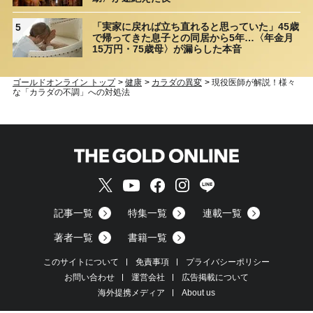
「実家に戻れば立ち直れると思っていた」45歳
5
で帰ってきた息子との同居から5年…〈年金月
15万円・75歳母〉が漏らした本音
ゴールドオンライン トップ
>
健康
>
カラダの異変
>
現役医師が解説！様々
な「カラダの不調」への対処法
記事一覧
特集一覧
連載一覧
著者一覧
書籍一覧
このサイトについて
免責事項
プライバシーポリシー
お問い合わせ
運営会社
広告掲載について
海外提携メディア
About us