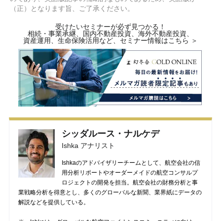
（正）となります旨、ご了承ください。
受けたいセミナーが必ず見つかる！
相続・事業承継、国内不動産投資、海外不動産投資、
資産運用、生命保険活用など、セミナー情報はこちら ＞
シッダルース・ナルケデ
Ishka アナリスト
Ishkaのアドバイザリーチームとして、航空会社の信
用分析リポートやオーダーメイドの航空コンサルプ
ロジェクトの開発を担当。航空会社の財務分析と事
業戦略分析を得意とし、多くのグローバルな新聞、業界紙にデータの
解説などを提供している。