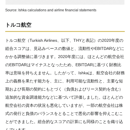
Source: Ishka calculations and airline financial statements
トルコ航空
トルコ航空（Turkish Airlines、以下、THYと表記）の2020年度の
総合スコアは、見込みベースの数値と、流動性やEBITDARなどに
かかる調整値に基づきます。2020年度には、ほとんどの航空会社
のEBITDARはマイナスとなったため、EBITDARに基づく財務比
率は意味を持ちえません。したがって、Ishkaは、航空会社の財務
上の義務を果たす能力を、主に、利用可能な流動性と、主要な短
期および長期の契約にもとづく（負債およびリース契約を含む）
追加的な資金調達能力などに基づいて評価しました。ほとんどの
航空会社の資本の状況も悪化していますが、一部の航空会社は株
式の発行と負債のバランスをとることで悪化の影響を抑えこむこ
とができました。総合的なスコアの計算にも同様のことを織り込
んでいます。