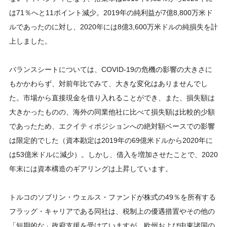
は71％へと11ポイント減少。2019年の純利益が7億8,800万米ド
ルであったのに対し、2020年には8億3,600万米ドルの純損失を計
上しました。
バランスシートについては、COVID-19の危機の影響の大きさに
もかかわらず、対前年比でみて、大きな変化はありませんでし
た。市場から直接現金を借り入れることができ、また、損失額は
大きかったものの、海外の同業他社に比べて損失額は比較的少額
であったため、エクイティポジションへの絶対額ベースでの影響
は限定的でした（資本勘定は2019年の69億米ドルから2020年に
は53億米ドルに減少）。しかし、借入を増加させたことで、2020
年末には資本構造のギアリングは上昇しています。
トルコのソブリン・ウェルス・ファンドが株式の49％を所有する
フラッグ・キャリアである同社は、税制上の優遇措置やその他の
「短期的な」政府支援を受けていますが、欧州および中東諸国の