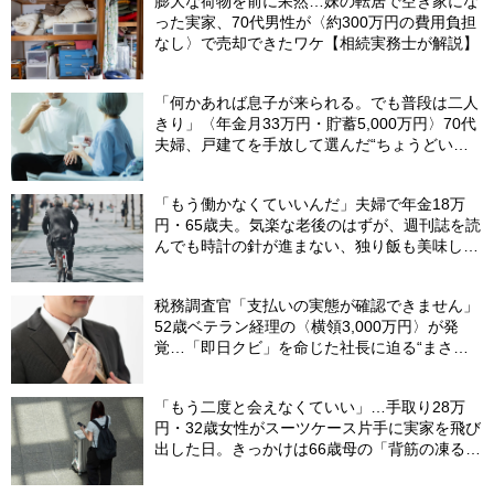
膨大な荷物を前に呆然…妹の転居で空き家にな
った実家、70代男性が〈約300万円の費用負担
なし〉で売却できたワケ【相続実務士が解説】
「何かあれば息子が来られる。でも普段は二人
きり」〈年金月33万円・貯蓄5,000万円〉70代
夫婦、戸建てを手放して選んだ“ちょうどいい
距離”
「もう働かなくていいんだ」夫婦で年金18万
円・65歳夫。気楽な老後のはずが、週刊誌を読
んでも時計の針が進まない、独り飯も美味しく
ない日々…半年後、“時給1200円のバイト”を始
めたシニアの現実
税務調査官「支払いの実態が確認できません」
52歳ベテラン経理の〈横領3,000万円〉が発
覚…「即日クビ」を命じた社長に迫る“まさか
の危機”【社労士が解説】
「もう二度と会えなくていい」…手取り28万
円・32歳女性がスーツケース片手に実家を飛び
出した日。きっかけは66歳母の「背筋の凍る一
言」