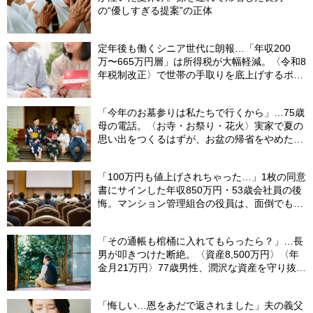
の“優しすぎる提案”の正体
定年後も働くシニア世代に朗報…「年収200
万〜665万円層」は所得税が大幅軽減。〈令和8
年税制改正〉で世帯の手取りを底上げするポイ
ント【CFPが解説】
「今年のお墓参りは私たちで行くから」…75歳
母の電話。〈お寺・お祭り・花火〉実家で夏の
思い出をつくるはずが、お盆の帰省をやめた理
由
「100万円も値上げされちゃった…」1枚の同意
書にサインした年収850万円・53歳会社員の後
悔。マンション管理組合の役員は、面倒でも自
分でやらないと〈損する〉ワケ【マンション管
理コンサルタントが警鐘】
「その通帳も棺桶に入れてもらったら？」…長
男が叩きつけた断絶。〈資産8,500万円〉〈年
金月21万円〉77歳男性、潤沢な資産を守り抜い
た“代償”
「悔しい…恩をあだで返されました」夫の義父