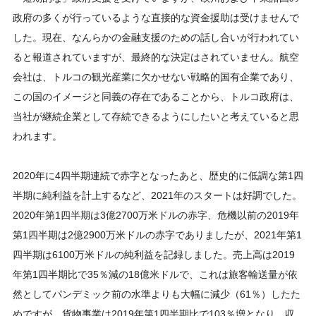
政府の多くが行っているような直接的な資金援助は受けませんで
した。現在、なんらかの金融支援のための話し合いが行われてい
ると報道されていますが、最終的な決定はされていません。航空
会社は、トルコの観光産業に欠かせない戦略的国有企業であり、
この国のイメージと同義の存在であることから、トルコ政府は、
当社が継続企業として存続できるようにしたいと考えていると思
われます。
2020年に4四半期連続で赤字となったあと、歴史的に低調な第1四
半期に純利益を計上するなど、2021年のスタートは好調でした。
2020年第1四半期は3億2700万米ドルの赤字、危機以前の2019年
第1四半期は2億2900万米ドルの赤字でありましたが、2021年第1
四半期は6100万米ドルの純利益を記録しました。売上高は2019
年第1四半期比で35％減の18億米ドルで、これは旅客輸送量が依
然としてパンデミック前の水準よりも大幅に減少（61％）したた
めですが、貨物事業は2019年第1四半期比で103％増となり、収