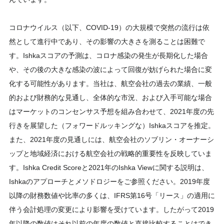
コロナウイルス（以下、COVID-19）の大規模で突然の流行は依
然として進行中であり、その影響の大きさを測ることは困難で
す。Ishkaスコアの予測は、コロナ感染の発生が長期化した場合
や、その後の大きな感染の波によって回復が妨げられた場合に変
化する可能性があります。当社は、航空会社の過去の業績、一般
的および財務的な見通し、全体的な市況、および入手可能な場合
はマーケットのコンセンサス予想を組み合わせて、2021年度の先
行きを展望した（フォワードルッキングな）Ishkaスコアを推定。
また、2021年度の見通しには、航空会社のソブリン・オーナーシ
ップと地域経済における航空会社の戦略的重要性を反映していま
す。Ishka Credit Scoreと2021年のIshka Viewに関する説明は、
Ishkaのアプローチとメソドロジーをご参照ください。2019年度
以降の財務数値や比率の多くは、IFRS第16号「リース」の適用に
伴う会計処理の変更により影響を受けています。したがって2019
年以降の数値はそれ以前の年度の数値と直接比較することはでき