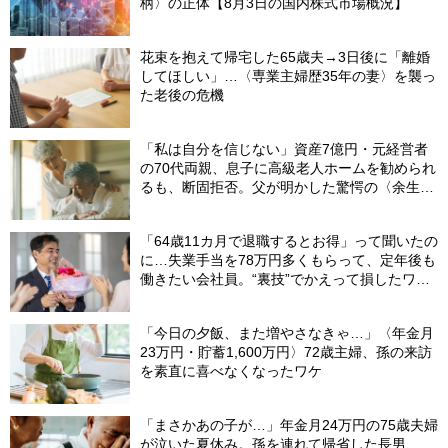
柄〉の正体【8月3日の国内株式市場概況】
花束を抱えて帰宅した65歳夫→3日後に「離婚
してほしい」…〈専業主婦歴35年の妻〉を襲っ
た老後の危機
「私は自分を信じない」資産7億円・元経営者
の70代両親、息子に高級老人ホームを勧められ
るも、断固拒否。父が明かした驚愕の〈余生計
画〉【FPが解説】
「64歳11カ月で退職するとお得」って聞いたの
に…失業手当を78万円多くもらって、定年後も
働きたい会社員。“裏技”でかえって損したワケ
【社労士が解説】
「今日の夕飯、また増やさなきゃ…」〈年金月
23万円・貯蓄1,600万円〉72歳主婦、孫の来訪
を素直に喜べなくなったワケ
「まさかあの子が…」年金月24万円の75歳夫婦
が泣いた夏休み。孫を連れて帰省した長男