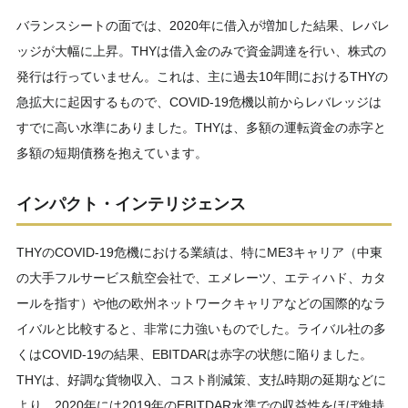
バランスシートの面では、2020年に借入が増加した結果、レバレ
ッジが大幅に上昇。THYは借入金のみで資金調達を行い、株式の
発行は行っていません。これは、主に過去10年間におけるTHYの
急拡大に起因するもので、COVID-19危機以前からレバレッジは
すでに高い水準にありました。THYは、多額の運転資金の赤字と
多額の短期債務を抱えています。
インパクト・インテリジェンス
THYのCOVID-19危機における業績は、特にME3キャリア（中東
の大手フルサービス航空会社で、エメレーツ、エティハド、カタ
ールを指す）や他の欧州ネットワークキャリアなどの国際的なラ
イバルと比較すると、非常に力強いものでした。ライバル社の多
くはCOVID-19の結果、EBITDARは赤字の状態に陥りました。
THYは、好調な貨物収入、コスト削減策、支払時期の延期などに
より、2020年には2019年のEBITDAR水準での収益性をほぼ維持