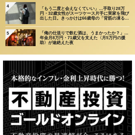
4
「もう二度と会えなくていい」…手取り28万
円・32歳女性がスーツケース片手に実家を飛び
出した日。きっかけは66歳母の「背筋の凍る一
言」
「俺の仕送りで飲む酒は、うまかったか？」…
5
年金月8万円・71歳父を支えた〈月5万円の援
助〉が途絶えた夜