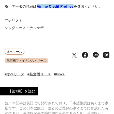
※ データの詳細は
Airline Credit Profiles
を参照ください。
アナリスト
シッダルース・ナルケデ
オペリース
航空機ファイナンス・リース
#オペリース
#航空機リース
#Ishka
【第1回】を読む
注：本記事は英語にて発行されており、日本語翻訳はあくまで参
照です。この日本語版は、読者のご理解の参考までに作成したも
のであり、英語版記事の補助的なものであるため、英語版が