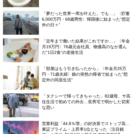
理士が警鐘】
「夢だった世界一周を叶えた。でも…」〈貯蓄
6,000万円・68歳男性〉帰国後に始まった“想定
外の日々”
「定年まで働いた結果がこれですか…」〈年金
月19万円〉76歳元会社員、物価高のなか選ん
だ“1日2食”の老後生活
「部屋はもう引き払ったから」〈年金月25万
円・71歳夫婦〉娘の突然の帰省で始まった"想
定外の同居生活"
「タクシーで帰ってきちゃった」82歳母、サ高
住生活で初めての外出…長男宅で明かした切実
な思い
営業利益「44.8％増」の好決算でストップ高…
東証プライム・上昇率1位となった〈注目銘