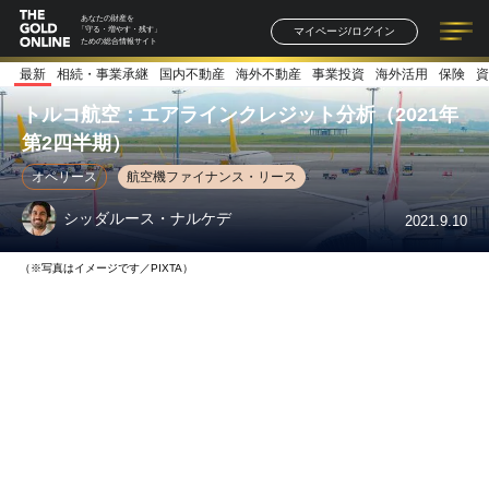
あなたの財産を
マイページ/ログイン
「守る・増やす・残す」
ための総合情報サイト
最新
相続・事業承継
国内不動産
海外不動産
事業投資
海外活用
保険
資
記事一覧
連載一覧
著者一覧
書籍一覧
セミナー情報
お知らせ
トルコ航空：エアラインクレジット分析（2021年
第2四半期）
オペリース
航空機ファイナンス・リース
シッダルース・ナルケデ
2021.9.10
（※写真はイメージです／PIXTA）