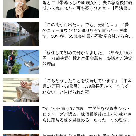
母と二世帯暮らしの55歳女性、夫の急逝後に義
父から言われた＜耳を疑うひと言＞【司法書士
が解説】
「この街から出たい。でも、売れない」…“夢
のニュータウン”に3,800万円で買った一戸建
て。30年後、59歳会社員が不動産会社から突き
つけられた「残酷な現実」
「移住して初めて分かりました」〈年金月25万
円・71歳夫婦〉憧れの田舎暮らしを諦めた決定
的理由
「ごちそうしたことを後悔しています」〈年金
月17万円・69歳母〉…38歳長男から「もう会
わない」と告げられた夜
“安いから買う”は危険…世界的な投資家ジム・
ロジャーズが語る、株価暴落後に上がる株とさ
らに落ちる株を見極める「たった一つの哲学」