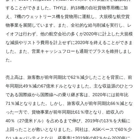
することができました。THYは、約18機の自社貨物専用機に加
え、7機のウェットリース機を貨物用に運航し、大規模な航空貨
物事業を展開しています。また、全社的な給与削減を実行し、レ
イオフは行わず、他の航空会社の多くが2020年に計上した大規模
な減損やリストラ費用を計上せずに2020年を終えることができま
した。また、営業キャッシュフローも通期でプラスを維持しまし
た。
売上高は、旅客数が前年同期比で62％減少したことを背景に、前
年同期比49％減の67億米ドルとなりました。主な収益源のひとつ
である国際線から国際線への乗り継ぎ客は、2020年には前年比
71％減となりました。しかし、旅客収入が前年同期比66％減とな
った一方で、貨物事業が前年同期比61％増となり、総収入の
40％（27億米ドル）を占めるまで伸び、2019年の13％を大幅に
上回ったことが救いとなりました。同社は、ASKベースで60％少
ないキャパシティとなり、搭乗率は2019年の82％から2020年に