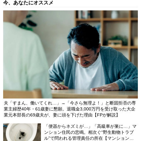
今、あなたにオススメ
夫「すまん、働いてくれ…」→「今さら無理よ！」と断固拒否の専
業主婦歴40年・61歳妻に懇願。退職金3,000万円を受け取った大企
業元本部長の69歳夫が、妻に頭を下げた理由【FPが解説】
「便器からネズミが…」「高級車が巣に…」マ
ンション住民の悲鳴。相次ぐ“野生動物トラブ
ル”で問われる管理責任の所在【マンション管