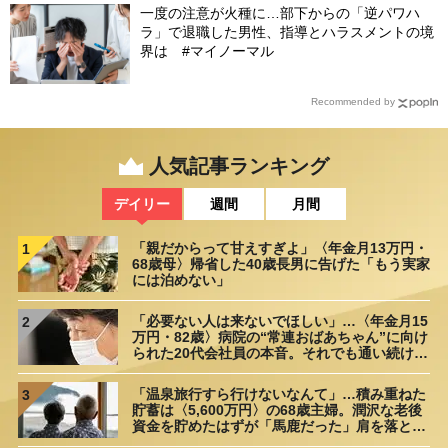
一度の注意が火種に…部下からの「逆パワハ
ラ」で退職した男性、指導とハラスメントの境
界は #マイノーマル
Recommended by
人気記事ランキング
デイリー
週間
月間
「親だからって甘えすぎよ」〈年金月13万円・
1
68歳母〉帰省した40歳長男に告げた「もう実家
には泊めない」
「必要ない人は来ないでほしい」…〈年金月15
2
万円・82歳〉病院の“常連おばあちゃん”に向け
られた20代会社員の本音。それでも通い続ける
理由
「温泉旅行すら行けないなんて」…積み重ねた
3
貯蓄は〈5,600万円〉の68歳主婦。潤沢な老後
資金を貯めたはずが「馬鹿だった」肩を落とす
理由