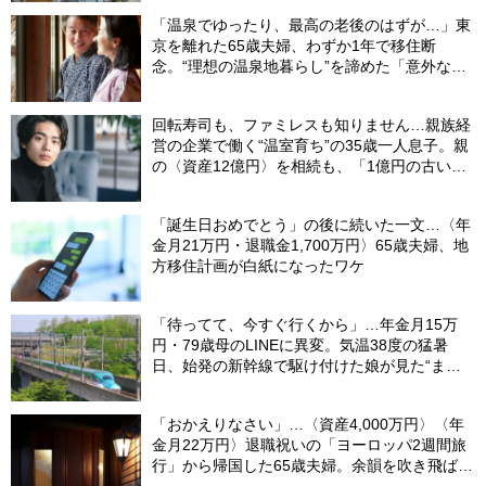
「温泉でゆったり、最高の老後のはずが…」東
京を離れた65歳夫婦、わずか1年で移住断
念。“理想の温泉地暮らし”を諦めた「意外な理
由」
回転寿司も、ファミレスも知りません…親族経
営の企業で働く“温室育ち”の35歳一人息子。親
の〈資産12億円〉を相続も、「1億円の古いビ
ル」しか残らなかったワケ【FPが解説】
「誕生日おめでとう」の後に続いた一文…〈年
金月21万円・退職金1,700万円〉65歳夫婦、地
方移住計画が白紙になったワケ
「待ってて、今すぐ行くから」…年金月15万
円・79歳母のLINEに異変。気温38度の猛暑
日、始発の新幹線で駆け付けた娘が見た“まさ
かの光景”
「おかえりなさい」…〈資産4,000万円〉〈年
金月22万円〉退職祝いの「ヨーロッパ2週間旅
行」から帰国した65歳夫婦。余韻を吹き飛ばし
た“破綻の影”