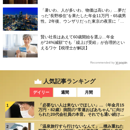
「暑いわ、人が多いわ、物価は高いわ」…夢だ
った“長野移住”を果たした年金11万円・65歳男
性。2年後、ウンザリだった東京の夜景に「癒
された」ワケ
賢い社長はあえて60歳開始を選ぶ…年金
が“24%減額”でも「繰上げ受給」が合理的とい
えるワケ【税理士が解説】
Recommended by
人気記事ランキング
デイリー
週間
月間
「必要ない人は来ないでほしい」…〈年金月15
1
万円・82歳〉病院の“常連おばあちゃん”に向け
られた20代会社員の本音。それでも通い続ける
理由
「温泉旅行すら行けないなんて」…積み重ねた
2