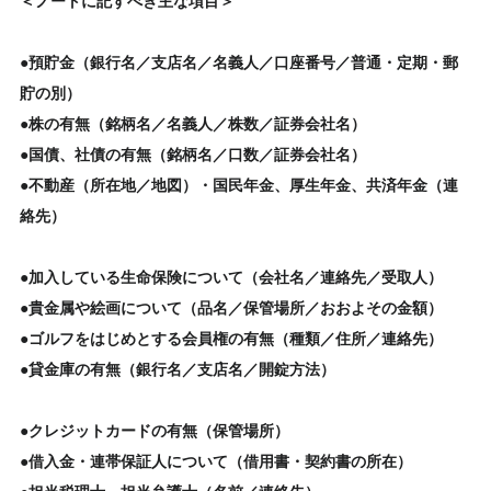
＜ノートに記すべき主な項目＞
●預貯金（銀行名／支店名／名義人／口座番号／普通・定期・郵
貯の別）
●株の有無（銘柄名／名義人／株数／証券会社名）
●国債、社債の有無（銘柄名／口数／証券会社名）
●不動産（所在地／地図）・国民年金、厚生年金、共済年金（連
絡先）
●加入している生命保険について（会社名／連絡先／受取人）
●貴金属や絵画について（品名／保管場所／おおよその金額）
●ゴルフをはじめとする会員権の有無（種類／住所／連絡先）
●貸金庫の有無（銀行名／支店名／開錠方法）
●クレジットカードの有無（保管場所）
●借入金・連帯保証人について（借用書・契約書の所在）