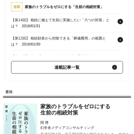
連載
家族のトラブルをゼロにする「生前の相続対策」
【第14回】 相続に備えて生前に実施したい「六つの対策」と
は？
2016/01/31
【第12回】 相続財産から控除できる「葬儀費用」の範囲と
は？
2016/01/30
【第13回】 妻の「へそくり」は相続税の課税対象となるの
か？
2016/01/30
連載記事一覧
【第11回】 葬儀や墓地費用などを含めた「老後資金」はいくら
かかるのか？
2016/01/29
書籍
【第10回】 簡易診断シートと家族のアルバムが「円満相続」に
役立つ理由
2016/01/28
家族のトラブルをゼロにする
生前の相続対策
関 博
幻冬舎メディアコンサルティング