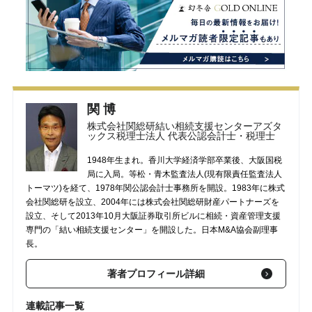
関 博
株式会社関総研結い相続支援センターアズタ
ックス税理士法人 代表公認会計士・税理士
1948年生まれ。香川大学経済学部卒業後、大阪国税
局に入局。等松・青木監査法人(現有限責任監査法人
トーマツ)を経て、1978年関公認会計士事務所を開設。1983年に株式
会社関総研を設立、2004年には株式会社関総研財産パートナーズを
設立、そして2013年10月大阪証券取引所ビルに相続・資産管理支援
専門の「結い相続支援センター」を開設した。日本M&A協会副理事
長。
著者プロフィール詳細
連載記事一覧