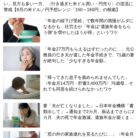
い」見方も多い一方、〈行き過ぎた米ドル買い・円売り〉の逆流に
警戒【8月の米ドル／円予想レンジ「150～160円」の根拠】
「年金の繰下げ受給」で数年間の我慢がムダに
なるかも…社労士が「年金は“遺族年金をもら
う側”を増やしたほうが得」というワケ
「年金27万円もらえるはずだったのに…」元公
務員の亡き夫が遺した年金手続きで、71歳の妻
が絶句した「少なすぎる年金額」
「帰ってきた息子を責められませんでした」
〈年金月14万円・貯蓄3,400万円〉76歳母…そ
れでも同居を続けられなかったワケ
妻「夫が亡くなりました」→日本年金機構「書
類出して」→通知まで2カ月、振込までさらに2
カ月…夫の死で年金激減、遺族年金が届くまで
の「4カ月」で貯金がどんどん減る妻の悲劇
【CFPが解説】
「窓の外の家族連れを見るたびに…」〈年金月