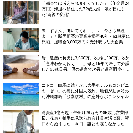
「都会では考えられませんでした」〈年金月24
万円〉海辺へ移住した72歳夫婦…娘が目にし
た“両親の変化”
夫「すまん、働いてくれ…」→「今さら無理
よ！」と断固拒否の専業主婦歴40年・61歳妻に
懇願。退職金3,000万円を受け取った大企業元
本部長の69歳夫が、妻に頭を下げた理由【FP
が解説】
母「遺産は長男に3,600万、次男に200万」次男
「意味わかんねぇ…！」母と15年同居して介護
した65歳長男、母の遺言で次男と遺産調停へ＜
調停の長期化で経済的ダメージ＞【司法書士が
助言】
ニセコ・白馬に続くか…大手ホテルもコンビニ
も「ゼロ」の島に外国人殺到。地価が動き始め
た沖縄離島「渡嘉敷村」の意外なポテンシャル
総資産1億円超・年金月28万円の65歳元営業部
長、花束と拍手に見送られ会社員生活に幕。翌
日から始まった「今日、誰とも喋らなかった」
の余生