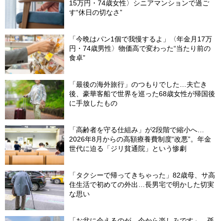
15万円・74歳女性〉シニアマンションで過ご
す“休日の切なさ”
「今晩はパン1個で我慢するよ」〈年金月17万
円・74歳男性〉物価高で変わった“当たり前の
食卓”
「最後の海外旅行」のつもりでした…夫亡き
後、豪華客船で世界を巡った68歳女性が帰国後
に手放したもの
「高齢者を守る仕組み」が2段階で縮小へ…
2026年8月からの高額療養費制度“改悪”。年金
世代に迫る「ジリ貧通院」という惨劇
「タクシーで帰ってきちゃった」82歳母、サ高
住生活で初めての外出…長男宅で明かした切実
な思い
「お盆に会えるのが、今から楽しみです」…孫