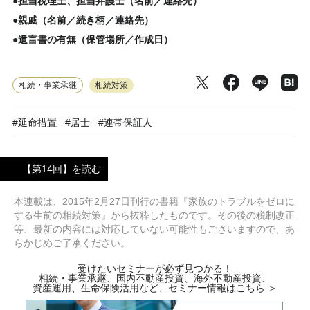
●担当税理士、担当弁護士（名前／連絡先）
●親戚（名前／続き柄／連絡先）
●遺言書の有無（保管場所／作成日）
相続・事業承継
相続対策
#延命措置
#居士
#連帯保証人
【第14回】を読む
本連載は、2015年2月27日刊行の書籍『家族のトラブルをゼロに
する生前の相続対策』から抜粋したものです。その後の税制改正
等、最新の内容には対応していない可能性もございますので、あ
らかじめご了承ください。
受けたいセミナーが必ず見つかる！
相続・事業承継、国内不動産投資、海外不動産投資、
資産運用、生命保険活用など、セミナー情報はこちら ＞