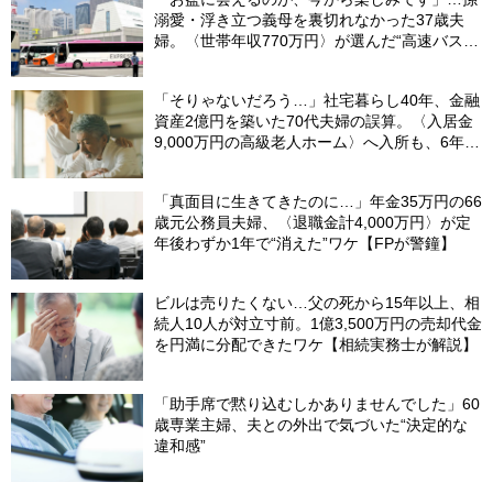
溺愛・浮き立つ義母を裏切れなかった37歳夫
婦。〈世帯年収770万円〉が選んだ“高速バス帰
省”の悲惨な結末
「そりゃないだろう…」社宅暮らし40年、金融
資産2億円を築いた70代夫婦の誤算。〈入居金
9,000万円の高級老人ホーム〉へ入所も、6年後
に夫婦揃ってやつれたワケ【FPが解説】
「真面目に生きてきたのに…」年金35万円の66
歳元公務員夫婦、〈退職金計4,000万円〉が定
年後わずか1年で“消えた”ワケ【FPが警鐘】
ビルは売りたくない…父の死から15年以上、相
続人10人が対立寸前。1億3,500万円の売却代金
を円満に分配できたワケ【相続実務士が解説】
「助手席で黙り込むしかありませんでした」60
歳専業主婦、夫との外出で気づいた“決定的な
違和感”