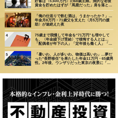
貯蓄は〈5,600万円〉の68歳主婦。潤沢な老後
資金を貯めたはずが「馬鹿だった」肩を落とす
理由
「俺の仕送りで飲む酒は、うまかったか？」…
3
年金月8万円・71歳父を支えた〈月5万円の援
助〉が途絶えた夜
75歳まで我慢して年金を“71万円”も増やして
4
も、〈年金繰下げ受給〉で後悔する人とは…
「配偶者が年下の人」「定年後も働く人」「特
別な年金を受け取れる人」【CFPが解説】
「暑いわ、人が多いわ、物価は高いわ」…夢だ
5
った“長野移住”を果たした年金11万円・65歳男
性。2年後、ウンザリだった東京の夜景に「癒
された」ワケ