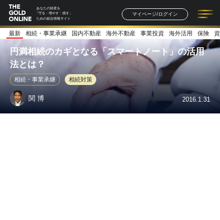
あなたの財産を
マイページ/ログイン
「守る・増やす・残す」
ための総合情報サイト
最新
相続・事業承継
国内不動産
海外不動産
事業投資
海外活用
保険
資
記事一覧
連載一覧
著者一覧
書籍一覧
セミナー情報
お知らせ
円満相続のカギとなる「スマートノート」の活用
法とは？
相続・事業承継
相続対策
関 博
2016.1.31