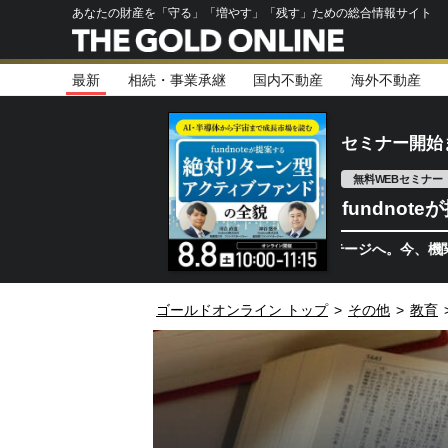
あなたの財産を「守る」「増やす」「残す」ための総合情報サイト
最新
相続・事業承継
国内不動産
海外不動産
セミナー開始
無料WEBセミナー
fundno
半導体相場は次のステージへ。今、機関投資家が注
ゴールドオンライン トップ
>
その他
>
教育