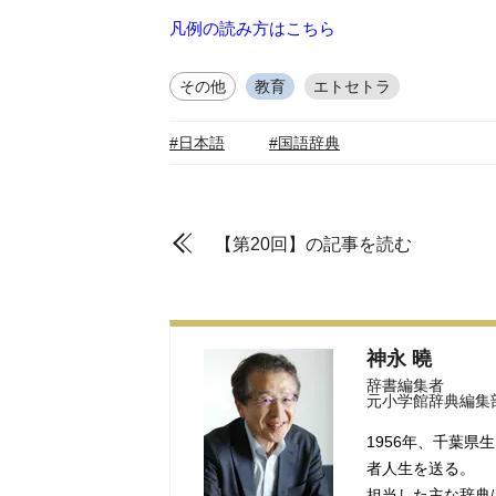
凡例の読み方はこちら
その他
教育
エトセトラ
#日本語
#国語辞典
【第20回】の記事を読む
神永 曉
辞書編集者
元小学館辞典編集
1956年、千葉県
者人生を送る。
担当した主な辞典