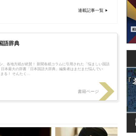
【云云】〔名〕
2017/11/06
連載記事一覧
国語辞典
ン、各地方紙が絶賛！ 新聞各紙コラムに引用された「悩ましい国語
！ 日本最大の辞書「日本国語大辞典」編集者はまだまだ悩んでい
まる！ そんたく…
書籍ページ