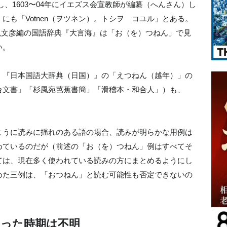
、1603〜04年にイエズス会宣教師が編纂（へんさん）し
にも「Votnen（ヲツネン）。トシヲ コユル」とある。
た大槻文彦編の国語辞典『大言海』は「お（を）つねん」で見
い。
、『日本国語大辞典（日国）』の「えつねん（越年）」の
合文書」「杉風宛芭蕉書簡」「滑稽本・和合人」）も、
。
ように読みに揺れのある語の場合、読みが明らかな用例は
めているのだが（前述の「お（を）つねん」例はすべてそ
ては、現在多く使われている読みの方にまとめるようにし
めた三例は、「おつねん」と読む可能性も否定できないの
った時期は不明