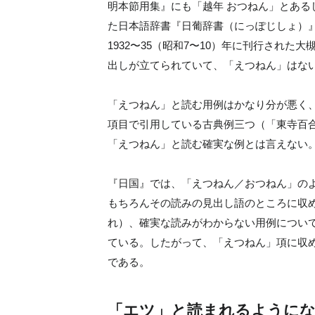
明本節用集』にも「越年 おつねん」とあるし
た日本語辞書『日葡辞書（にっぽじしょ）』
1932〜35（昭和7〜10）年に刊行され
出しが立てられていて、「えつねん」はな
「えつねん」と読む用例はかなり分が悪く
項目で引用している古典例三つ（「東寺百
「えつねん」と読む確実な例とは言えない
『日国』では、「えつねん／おつねん」の
もちろんその読みの見出し語のところに収
れ）、確実な読みがわからない用例につい
ている。したがって、「えつねん」項に収
である。
「エツ」と読まれるようにな