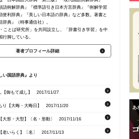
類語例解辞典』『標準語引き日本方言辞典』『例解学習
語便利辞典』『美しい日本語の辞典』など多数。著書と
語辞典』（時事通信社）。
も・ことば研究所」を共同設立し、「辞書引き学習」を中
国行脚している。
著者プロフィール詳細
しい国語辞典』より
し【御もて成し】
2017/11/27
ごもり【大晦・大晦日】
2017/11/20
た【大形・大型】〔名・形動〕
2017/11/16
く【老いらく】〔名〕
2017/11/13