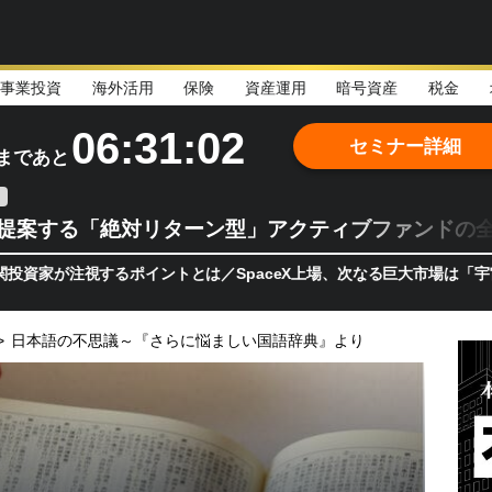
事業投資
海外活用
保険
資産運用
暗号資産
税金
06:31:01
セミナー詳細
まであと
teが提案する「絶対リターン型」アクティブファンドの
視するポイントとは／SpaceX上場、次なる巨大市場は「宇宙!?」 
>
日本語の不思議～『さらに悩ましい国語辞典』より