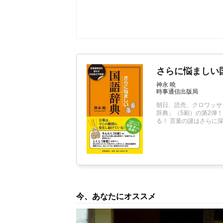
【第20回】 悩ましい日本語⑳ うんぬん
さらに悩ましい
神永 曉
時事通信出版局
朝日、読売、クロワッサ
辞典」（5刷）の第2弾
る！ 言葉の謎はさらに深
今、あなたにオススメ