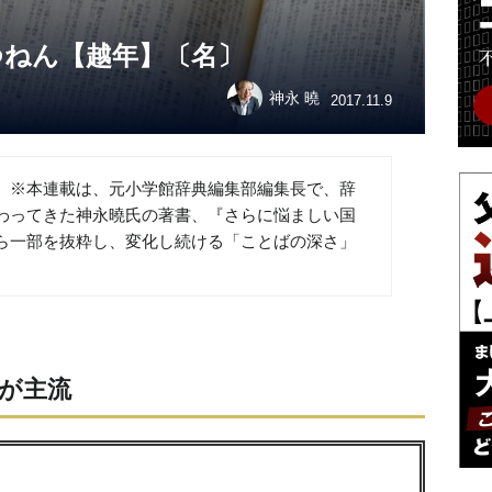
つねん【越年】〔名〕
神永 曉
2017.11.9
。※本連載は、元小学館辞典編集部編集長で、辞
わってきた神永曉氏の著書、『さらに悩ましい国
ら一部を抜粋し、変化し続ける「ことばの深さ」
が主流