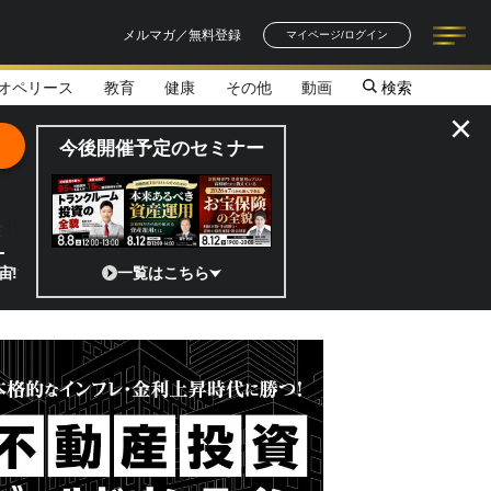
メルマガ／無料登録
マイページ/ログイン
オペリース
教育
健康
その他
動画
検索
記事一覧
連載一覧
著者一覧
書籍一覧
セミナー情報
お知らせ
×
今後開催予定のセミナー
全貌
日本の宇宙ベンチャーのココがスゴイ！／補助金から実需へ、知られざる宇
一覧はこちら