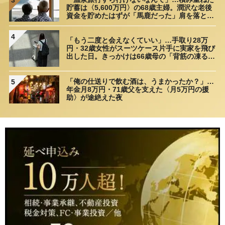
貯蓄は〈5,600万円〉の68歳主婦。潤沢な老後
資金を貯めたはずが「馬鹿だった」肩を落とす
理由
4
「もう二度と会えなくていい」…手取り28万
円・32歳女性がスーツケース片手に実家を飛び
出した日。きっかけは66歳母の「背筋の凍る一
言」
「俺の仕送りで飲む酒は、うまかったか？」…
5
年金月8万円・71歳父を支えた〈月5万円の援
助〉が途絶えた夜