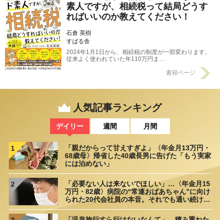
素人ですが、相続税って結局どうす
ればいいのか教えてください！
石倉 英樹
すばる舎
2024年1月1日から、相続税の制度が一部変わります。
従来よく使われていた年110万円ま…
書籍ページ
人気記事ランキング
デイリー
週間
月間
「親だからって甘えすぎよ」〈年金月13万円・
1
68歳母〉帰省した40歳長男に告げた「もう実家
には泊めない」
「必要ない人は来ないでほしい」…〈年金月15
2
万円・82歳〉病院の“常連おばあちゃん”に向け
られた20代会社員の本音。それでも通い続ける
理由
「温泉旅行すら行けないなんて」…積み重ねた
3