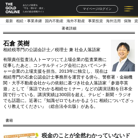
あなたの財産を
マイページ/ログイン
「守る・増やす・残す」
ための総合情報サイト
最新
相続・事業承継
国内不動産
海外不動産
事業投資
海外活用
保険
資
記事一覧
連載一覧
著者一覧
書籍一覧
セミナー情報
お知らせ
著者詳細
石倉 英樹
相続税専門の公認会計士／税理士 兼 社会人落語家
有限責任監査法人トーマツにて上場企業の監査業務に
従事したあと、コンサルティング会社においてベンチ
ャー企業の上場支援を担当。2013年に独立し、現在は
相続専門の石倉公認会計士事務所を運営する傍ら、警察署・金融機
関・大手不動産会社からの依頼に基づき社会人落語家「参遊亭英
遊」として「落語でわかる相続セミナー」などの講演活動を日本全
国で行っている。講演実績は300回を超え、テレビ・新聞・ラジオ
でも話題に。近著に『知識ゼロでもわかるように 相続についてざっ
くり教えてください』（総合法令出版）がある。
書籍
税金のことが全然わかっていないド