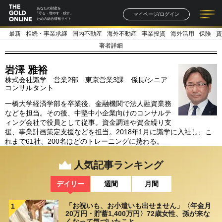
あなたの財産を
マイページ/ログイン
「守る・増やす・残す」
ための総合情報サイト
最新
相続・事業承継
国内不動産
海外不動産
事業投資
海外活用
保険
資
記事一覧
連載一覧
著者一覧
書籍一覧
セミナー情報
お知らせ
著者詳細
岩澤 雅裕
株式会社識学 営業2部 東京営業3課 係長/シニア
コンサルタント
一橋大学経済学部を卒業後、金融機関で法人融資業務
などを担当。その後、中堅中小企業向けのコンサルテ
ィング会社で役員として従事。資金調達や資金繰り支
援、事業計画策定支援などを担当。2018年1月に識学に入社し、こ
れまで61社、200名ほどのトレーニングに携わる。
人気記事ランキング
デイリー
週間
月間
「お祝いも、お小遣いも出せません」〈年金月
1
20万円・貯蓄1,400万円〉72歳女性、孫が来な
くなって気づいたこと