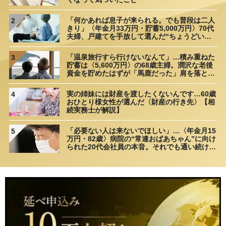
「何かあれば息子が来られる。でも普段は二人
2
きり」〈年金月33万円・貯蓄5,000万円〉70代
夫婦、戸建てを手放して選んだ“ちょうどいい
距離”
「温泉旅行すら行けないなんて」…積み重ねた
3
貯蓄は〈5,600万円〉の68歳主婦。潤沢な老後
資金を貯めたはずが「馬鹿だった」肩を落とす
理由
実の姉妹には財産を渡したくないんです…60歳
4
おひとり様女性が選んだ〈財産の行き先〉【相
続実務士が解説】
「必要ない人は来ないでほしい」…〈年金月15
5
万円・82歳〉病院の“常連おばあちゃん”に向け
られた20代会社員の本音。それでも通い続ける
理由