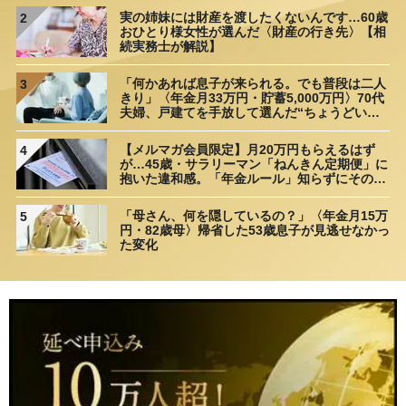
実の姉妹には財産を渡したくないんです…60歳
2
おひとり様女性が選んだ〈財産の行き先〉【相
続実務士が解説】
「何かあれば息子が来られる。でも普段は二人
3
きり」〈年金月33万円・貯蓄5,000万円〉70代
夫婦、戸建てを手放して選んだ“ちょうどいい
距離”
【メルマガ会員限定】月20万円もらえるはず
4
が…45歳・サラリーマン「ねんきん定期便」に
抱いた違和感。「年金ルール」知らずにそのま
ま20年…65歳で受け取ることになる年金額に唖
然「何かの間違いでは？」
「母さん、何を隠しているの？」〈年金月15万
5
円・82歳母〉帰省した53歳息子が見逃せなかっ
た変化