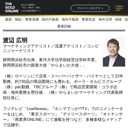
あなたの財産を
マイページ/ログイン
「守る・増やす・残す」
ための総合情報サイト
最新
相続・事業承継
国内不動産
海外不動産
事業投資
海外活用
保険
資
記事一覧
連載一覧
著者一覧
書籍一覧
セミナー情報
お知らせ
著者詳細
渡辺 広明
マーケティングアナリスト／流通アナリスト／コンビ
ニジャーナリスト
静岡県浜松市出身。東洋大学法学部経営法学科卒業。
静岡県浜松市の親善大使「やらまいか大使」。
（株）ローソンにて店長・スーパーバイザー・バイヤーとして22年
勤務。約730品の商品開発にも携わる。ポーラ・オルビスグループ
（株）pdc勤務、TBCグループ（株）で商品営業開発・コラボ企
画・海外業務を歴任後、（株）やらまいかマーケティング代表取締
役社長に。
フジテレビ『LiveNewsα』『ホンマでっか!?TV』でのコメンテータ
ーをはじめ、『東京スポーツ』『デイリースポーツ』『オトナンサ
ー』『商業界ONLINE』にて連載を持つなど、多種多様なメディア
で活躍中。