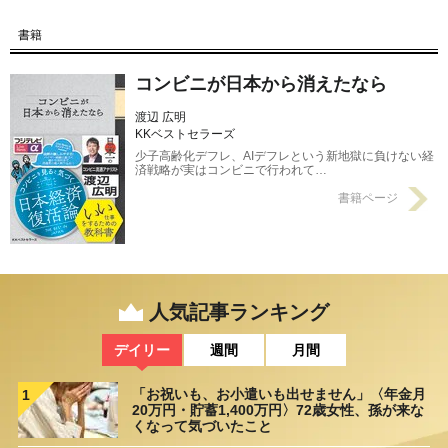
書籍
コンビニが日本から消えたなら
渡辺 広明
KKベストセラーズ
少子高齢化デフレ、AIデフレという新地獄に負けない経
済戦略が実はコンビニで行われて…
書籍ページ
人気記事ランキング
デイリー
週間
月間
「お祝いも、お小遣いも出せません」〈年金月
1
20万円・貯蓄1,400万円〉72歳女性、孫が来な
くなって気づいたこと