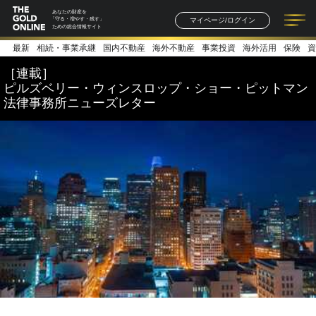
あなたの財産を
マイページ/ログイン
「守る・増やす・残す」
ための総合情報サイト
最新
相続・事業承継
国内不動産
海外不動産
事業投資
海外活用
保険
資
記事一覧
連載一覧
著者一覧
書籍一覧
セミナー情報
お知らせ
［連載］
ピルズベリー・ウィンスロップ・ショー・ピットマン
法律事務所ニューズレター