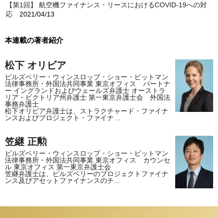
【第1回】 航空機ファイナンス・リースにおけるCOVID-19への対
応
2021/04/13
本連載の著者紹介
松下 オリビア
ピルズベリー・ウィンスロップ・ショー・ピットマン
法律事務所・外国法共同事業 東京オフィス パートナ
ー イングランドおよびウェールズ弁護士 オーストラ
リア・ビクトリア州弁護士 第一東京弁護士会 外国法
事務弁護士
松下オリビア弁護士は、ストラクチャード・ファイナ
ンスおよびプロジェクト・ファイナ…
笠継 正勲
ピルズベリー・ウィンスロップ・ショー・ピットマン
法律事務所・外国法共同事業 東京オフィス カウンセ
ル 東京オフィス 第一東京弁護士会
笠継弁護士は、ピルズベリーのプロジェクトファイナ
ンス及びアセットファイナンスのチ…