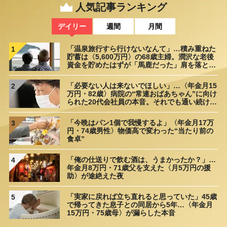
人気記事ランキング
デイリー
週間
月間
「温泉旅行すら行けないなんて」…積み重ねた
1
貯蓄は〈5,600万円〉の68歳主婦。潤沢な老後
資金を貯めたはずが「馬鹿だった」肩を落とす
理由
「必要ない人は来ないでほしい」…〈年金月15
2
万円・82歳〉病院の“常連おばあちゃん”に向け
られた20代会社員の本音。それでも通い続ける
理由
「今晩はパン1個で我慢するよ」〈年金月17万
3
円・74歳男性〉物価高で変わった“当たり前の
食卓”
「俺の仕送りで飲む酒は、うまかったか？」…
4
年金月8万円・71歳父を支えた〈月5万円の援
助〉が途絶えた夜
「実家に戻れば立ち直れると思っていた」45歳
5
で帰ってきた息子との同居から5年…〈年金月
15万円・75歳母〉が漏らした本音