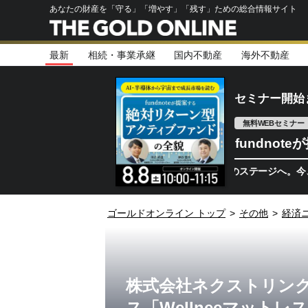
あなたの財産を「守る」「増やす」「残す」ための総合情報サイト
最新
相続・事業承継
国内不動産
海外不動産
セミナー開始
無料WEBセミナー
fundno
半導体相場は次のステージへ。今、機関投資家
ゴールドオンライン トップ
>
その他
>
経済
株式会社ネクストリン
ス「Wellneeマット