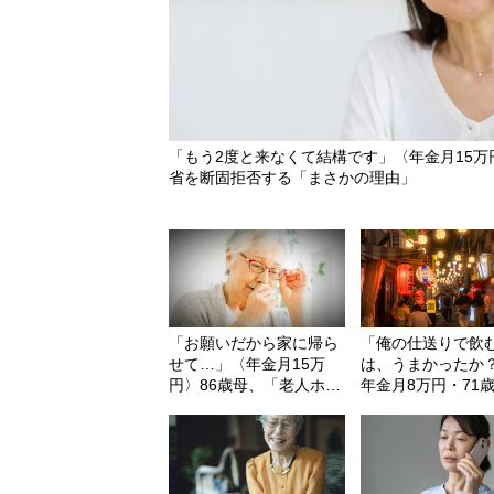
「もう2度と来なくて結構です」〈年金月15万
省を断固拒否する「まさかの理由」
「お願いだから家に帰ら
「俺の仕送りで飲
せて…」〈年金月15万
は、うまかったか
円〉86歳母、「老人ホー
年金月8万円・71
ム入居」から14日、長男
支えた〈月5万円の
宅を電撃訪問した「涙の
助〉が途絶えた夜
理由」