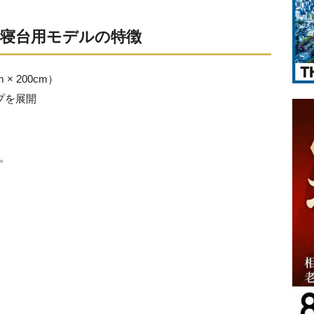
ック寝台用モデルの特徴
 200cm）
プを展開
。