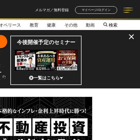
メルマガ／無料登録
マイページ/ログイン
オペリース
教育
健康
その他
動画
検索
記事一覧
連載一覧
著者一覧
書籍一覧
セミナー情報
お知らせ
×
今後開催予定のセミナー
全貌
?」 日本の宇宙ベンチャーのココがスゴイ！／補助金から実需へ、知られ
一覧はこちら