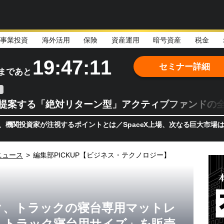
事業投資
海外活用
保険
資産運用
暗号資産
税金
19:47:10
セミナー詳細
まであと
teが提案する「絶対リターン型」アクティブファンドの
が注視するポイントとは／SpaceX上場、次なる巨大市場は「宇宙!
ニュース
>
編集部PICKUP【ビジネス・テクノロジー】
ク、トラックの寝台専用マットレ
レス トラック寝台用サイズ」を販売