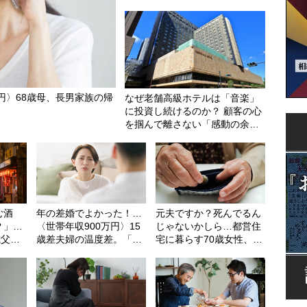
い！」と逆ギレされ茫然
円〉68歳母、長男家族の帰
なぜ老舗高級ホテルは「音楽」
に投資し続けるのか？ 顧客の心
を掴んで離さない「感動の余
韻」というビジネスモデル
む酒
年の差婚でよかった！…
元夫ですか？死んでるん
？」…
〈世帯年収900万円〉15
じゃないかしら…都営住
歳父を
歳差夫婦の温度差。「加
宅に暮らす70歳女性、
援
給年金」にガッツポーズ
「年金12万6000円」で徹
の65歳夫に、50歳パート
底する倹約生活。息子か
妻が呆れたワケ【社労士
らの小遣いも孫のお年玉
FPが解説】
にあて、コツコツ貯めた
「驚きの貯蓄額」