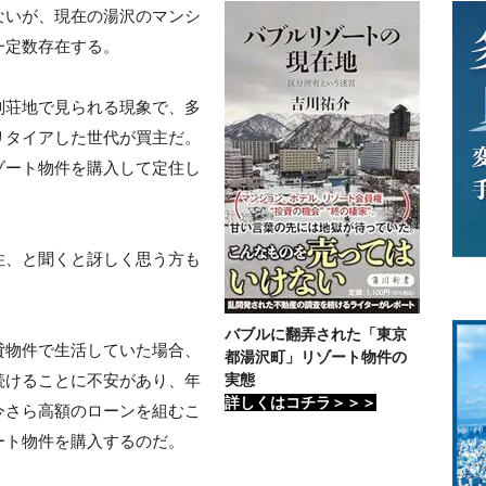
ないが、現在の湯沢のマンシ
一定数存在する。
別荘地で見られる現象で、多
リタイアした世代が買主だ。
ゾート物件を購入して定住し
住、と聞くと訝しく思う方も
バブルに翻弄された「東京
貸物件で生活していた場合、
都湯沢町」リゾート物件の
続けることに不安があり、年
実態
詳しくはコチラ＞＞＞
今さら高額のローンを組むこ
ート物件を購入するのだ。