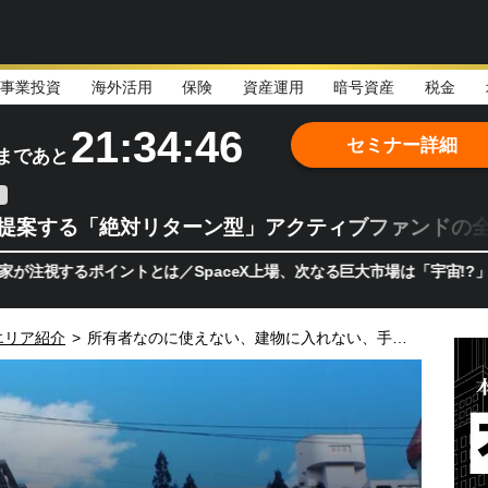
事業投資
海外活用
保険
資産運用
暗号資産
税金
21:34:44
セミナー詳細
まであと
teが提案する「絶対リターン型」アクティブファンドの
イントとは／SpaceX上場、次なる巨大市場は「宇宙!?」 日本の
エリア紹介
>
所有者なのに使えない、建物に入れない、手放したくても売れない…「バブルリゾート」の現在地