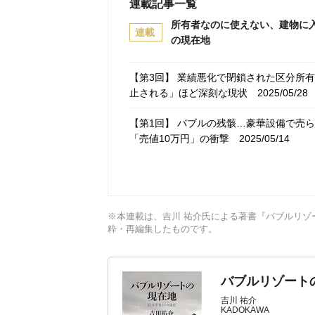
連載記事一覧
所有者なのに使えない、建物に
連載
の現在地
【第3回】 業績悪化で閉鎖された区分所
止される」ほど深刻な現状
2025/05/28
【第1回】 バブルの残骸…豪華設備で売
「売値10万円」の衝撃
2025/05/14
※本連載は、吉川 祐介氏による著書『バブルリゾ
粋・再編集したものです。
バブルリゾート
吉川 祐介
KADOKAWA