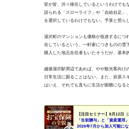
皆が皆、渋々移住しているというわけでも
語られる「スローライフ」や「自給自足」
を選択しているわけでもない。予算と照ら
湯沢町のマンションも価格が低迷するにつ
在しているという。一軒家につきものの雪
購入した地元在住者もいたそうだが、基本
越後湯沢駅周辺であれば、やや観光客向け
日常生活に困ることはない。また、岩原ス
はいえ、それでも直ちに生活が困難になる
【注目セミナー】8月12日（
「生前贈与」と「資産運用
2026年7月から加入可能に