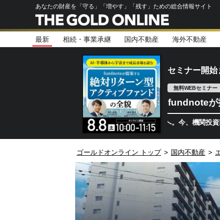
あなたの財産を「守る」「増やす」「残す」ための総合情報サイト
最新
相続・事業承継
国内不動産
海外不動産
セミナー開始
無料WEBセミナー
fundno
半導体相場は次のステージへ。今、機関投資家が注視するポ
ゴールドオンライン トップ
>
国内不動産
>