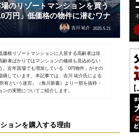
苗場のリゾートマンションを買う
10万円」低価格の物件に潜むワナ
吉川 祐介
2025.5.21
低価格リゾートマンションに入居する高齢者は珍
高齢者ばかりではマンションの修繕も見込めない
う。近年苗場でも増加している「0円物件」がその
指摘しています。本記事では、吉川 祐介氏による
分所有という迷宮』（角川新書）より一部を抜粋・
ョンの実態についてご紹介します。
ンションを購入する理由