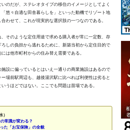
ないのだが、ステレオタイプの移住のイメージとしてよく
、「悠々自適な田舎暮らしを」といった動機でリゾート地
し合わせて、これが現実的な選択肢の一つなのである。
れ、そのような定住用途で求める購入者が常に一定数、存
下ろしの負担から逃れるために、新築当初から定住目的で
的には他市町村からの住み替え需要である。
の施設に偏っているとはいえ一通りの商業施設はあるので
キー場前駅周辺も、越後湯沢駅に比べれば利便性は劣ると
というほどではない。ここでも問題は苗場である。
水）
」の常識が変わる？
なった「お宝保険」の全貌