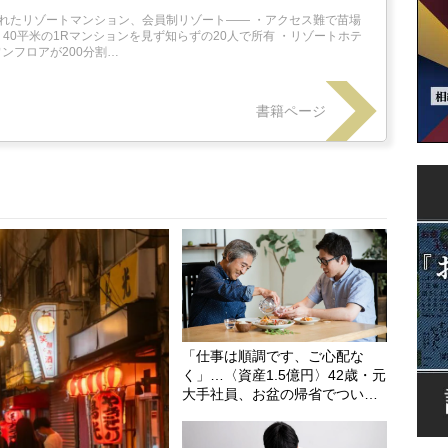
れたリゾートマンション、会員制リゾート―― ・アクセス難で苗場
・40平米の1Rマンションを見ず知らずの20人で所有 ・リゾートホテ
ワンフロアが200分割…
書籍ページ
「仕事は順調です、ご心配な
く」…〈資産1.5億円〉42歳・元
大手社員、お盆の帰省でつい
た“嘘”。元教師の義両親に
「FIREした」と言えなかったワ