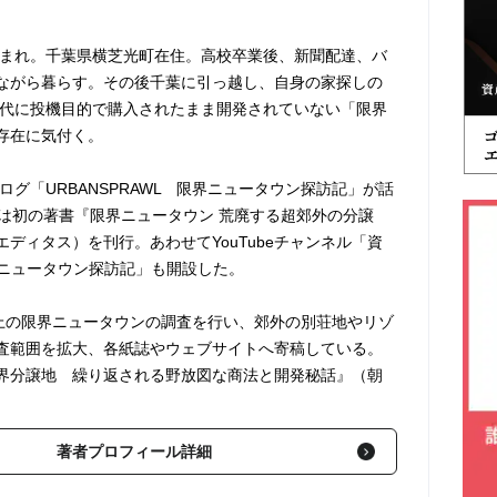
県生まれ。千葉県横芝光町在住。高校卒業後、新聞配達、バ
ながら暮らす。その後千葉に引っ越し、自身の家探しの
0年代に投機目的で購入されたまま開発されていない「限界
存在に気付く。
ブログ「URBANSPRAWL 限界ニュータウン探訪記」が話
には初の著書『限界ニュータウン 荒廃する超郊外の分譲
ディタス）を刊行。あわせてYouTubeチャンネル「資
界ニュータウン探訪記」も開設した。
以上の限界ニュータウンの調査を行い、郊外の別荘地やリゾ
査範囲を拡大、各紙誌やウェブサイトへ寄稿している。
界分譲地 繰り返される野放図な商法と開発秘話』（朝
著者プロフィール詳細