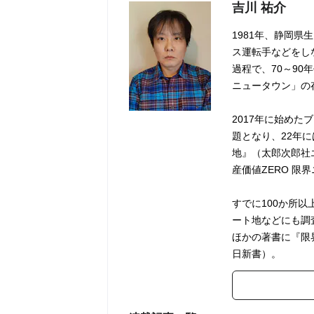
吉川 祐介
1981年、静岡
ス運転手などをし
過程で、70～9
ニュータウン」の
2017年に始めた
題となり、22年
地』（太郎次郎社エ
産価値ZERO 限
すでに100か所
ート地などにも調
ほかの著書に『限
日新書）。