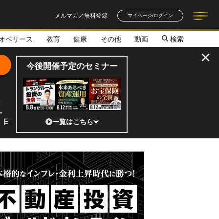
メルマガ／無料登録
マイページ/ログイン
オペリース
教育
健康
その他
動画
検索
記事一覧
連載一覧
著者一覧
書籍一覧
セミナー情報
お知らせ
×
今後開催予定のセミナー
全貌
宇宙ベンチャーのココがスゴイ！／補助金から実需へ、知られざる宇宙産業
一覧はこちら