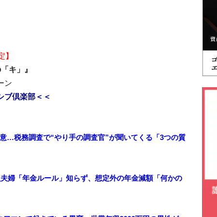
定】
の「キ」』
ーン
シブ倶楽部＜＜
意…税務調査で“やり手の調査官”が聞いてくる「3つの質
社員夫婦「年金ルール」知らず、想定外の年金減額「何かの