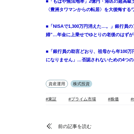
■「もはや無法地帯」2億円・港区の超高級
〈豊洲タワマンからの転居〉を大後悔する
■「NISAで1,300万円消えた…。」銀行
婦”…年金に上乗せでゆとりの老後のはずが
■「銀行員の助言どおり、祖母から年100
になりません」…否認されないための4つ
資産運用
株式投資
#東証
#プライム市場
#株価
前の記事を読む