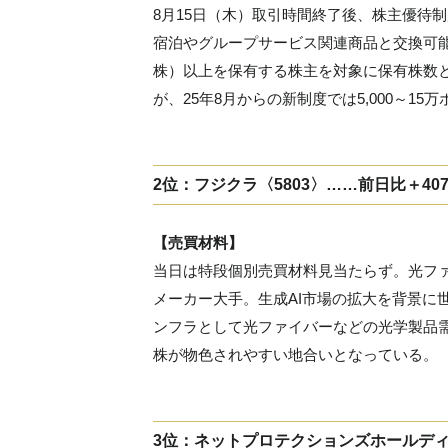
8月15日（木）取引時間終了後、株主優待
宿泊やグループサービス関連商品と交換可能
株）以上を保有する株主を対象に保有株数と保
が、25年8月からの新制度では5,000～1
2位：フジクラ〈5803〉……前日比＋407
【売買材料】
当日は特段個別売買材料見当たらず。光フ
メーカー大手。生成AI市場の拡大を背景に
ンフラとして光ファイバーなどの光学製品
株が物色されやすい地合いとなっている。
3位：ネットプロテクションズホールディング