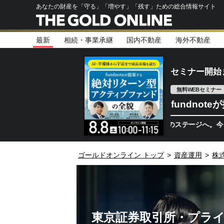
あなたの財産を「守る」「増やす」「残す」ための総合情報サイト
最新
相続・事業承継
国内不動産
海外不動産
セミナー開始
無料WEBセミナー
fundno
半導体相場は次のステージへ。今、機関投資
ゴールドオンライン トップ
>
資産運用
>
株
東京証券取引所・プライ