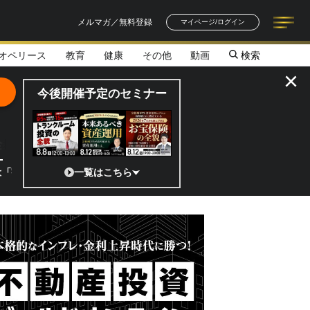
メルマガ／無料登録
マイページ/ログイン
オペリース
教育
健康
その他
動画
検索
記事一覧
連載一覧
著者一覧
書籍一覧
セミナー情報
お知らせ
×
今後開催予定のセミナー
全貌
!?」 日本の宇宙ベンチャーのココがスゴイ！／補助金から実需へ、知ら
一覧はこちら