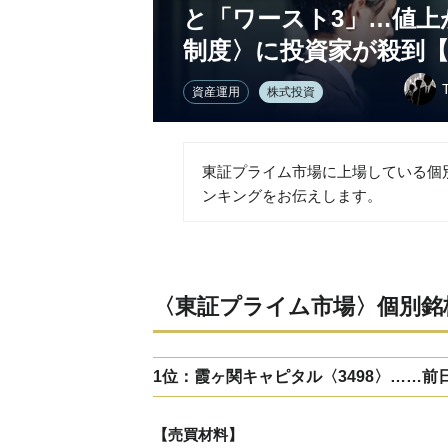
と「ワースト3」…値上
制度〉に投資家が殺到
資産運用
株式投資
東証プライム市場に上場している個別
ンキングをお伝えします。
〈東証プライム市場〉個別銘
1位：霞ヶ関キャピタル〈3498〉……前日比
【売買材料】