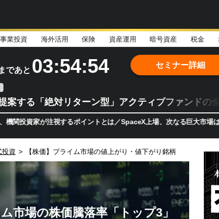
事業投資
海外活用
保険
資産運用
暗号資産
税金
03:54:52
セミナー詳細
まであと
teが提案する「絶対リターン型」アクティブファンドの
家が注視するポイントとは／SpaceX上場、次なる巨大市場は「宇宙
式投資
>
【株価】プライム市場の値上がり・値下がり銘柄
ム市場の株価騰落率「トップ3」