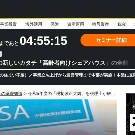
事業投資
海外活用
保険
資産運用
暗号資産
税金
04:55:13
セミナー詳細
まであと
の新しいカタチ「高齢者向けシェアハウス」の全貌
／事業立ち上げから運営管理まで本部が実施！本業に支障をきたさず、リ
金の基礎知識
>
令和5年度の「税制改正大綱」を税理士が解説！…税金はどう変わるのか？