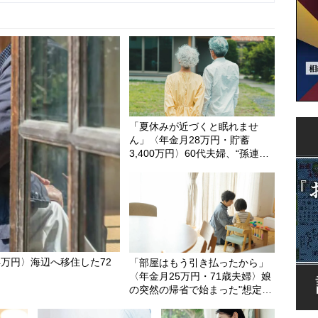
「夏休みが近づくと眠れませ
ん」〈年金月28万円・貯蓄
3,400万円〉60代夫婦、“孫連れ
で2週間滞在”する長男一家に怯
えるワケ
万円〉海辺へ移住した72
「部屋はもう引き払ったから」
〈年金月25万円・71歳夫婦〉娘
の突然の帰省で始まった"想定外
の同居生活"