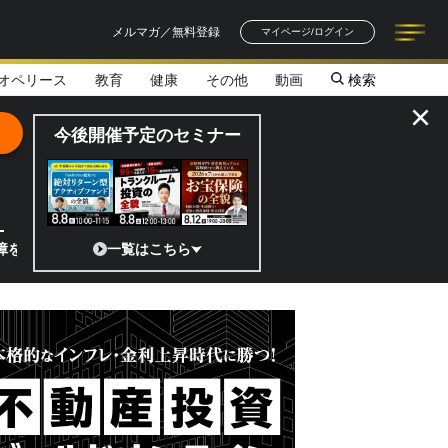
メルマガ／無料登録
マイページ/ログイン
オペリース
教育
健康
その他
動画
検索
記事一覧
連載一覧
著者一覧
書籍一覧
セミナー情報
お知らせ
×
今後開催予定のセミナー
スクを抑えて高収益を目指せるビジネスモデル／【平均利回り21.85
一覧はこちら