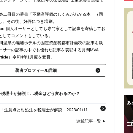
だエレクトーンで、平成29年の公認会計士東京会音楽祭で
自身二冊目の著書「不動産評価のしくみがわかる本」（同
し、その後、好評につき増刷。
hoo!個人オーサーとしても専門家として記事を寄稿してお
としてコメントもしている。
怒川温泉の廃墟ホテルの固定資産税都市計画税の記事を執
ーサーの記事の中でも優れた記事を表彰する月間MVA
e Article）令和4年1月度を受賞。
著者プロフィール詳細
を税理士が解説！…税金はどう変わるのか？
る！注意点と対処法を税理士が解説
2023/01/11
連載記事一覧