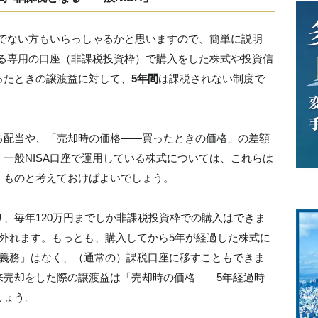
じでない方もいらっしゃるかと思いますので、簡単に説明
れる専用の口座（非課税投資枠）で購入をした株式や投資信
ったときの譲渡益に対して、
5年間
は課税されない制度で
る配当や、「売却時の価格――買ったときの価格」の差額
一般NISA口座で運用している株式については、これらは
」ものと考えておけばよいでしょう。
、毎年120万円までしか非課税投資枠での購入はできま
外れます。もっとも、購入してから5年が経過した株式に
る義務」はなく、（通常の）課税口座に移すこともできま
来売却をした際の譲渡益は「売却時の価格――5年経過時
しょう。