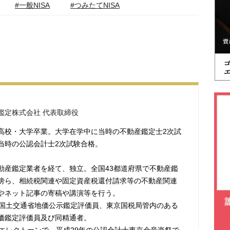
#一般NISA
#つみたてNISA
鑑定株式会社 代表取締役
高校・大学卒業。大学在学中に当時の不動産鑑定士2次試
当時の公認会計士2次試験合格。
動産鑑定業者を経て、独立。全国43都道府県で不動産鑑
傍ら、相続税関連や固定資産税還付請求等の不動産関連
やネット記事の寄稿や講演等を行う。
、国土交通省地価公示鑑定評価員、東京国税局管内のある
価鑑定評価員及び同精通者。