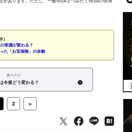
点があります。ただし、一般NISAとつみたてNISAの併用
水）
」の常識が変わる？
なった「お宝保険」の全貌
次ページ
Aは今後どう変わる？
2
＞