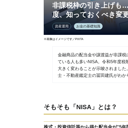
非課税枠の引き上げも…2
度、知っておくべき変更
資産運用
お金の基礎知識
※画像はイメージです／PIXTA
金融商品の配当金や譲渡益が非課税
ている人も多いNISA。令和5年度税
大きく変わることが示唆されました
士・不動産鑑定士の冨田建氏がわか
そもそも「NISA」とは？
株式・投資信託等から得た配当金が“5年間