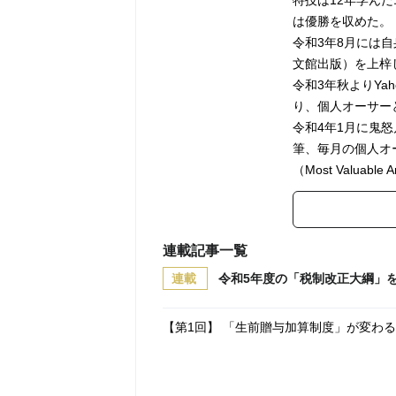
特技は12年学ん
は優勝を収めた。
令和3年8月には
文館出版）を上梓
令和3年秋よりYa
り、個人オーサー
令和4年1月に鬼
筆、毎月の個人オ
（Most Valuabl
連載記事一覧
連載
令和5年度の「税制改正大綱」
【第1回】 「生前贈与加算制度」が変わ