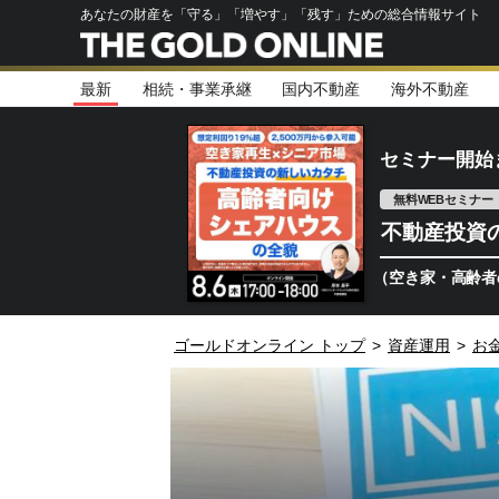
あなたの財産を「守る」「増やす」「残す」ための総合情報サイト
最新
相続・事業承継
国内不動産
海外不動産
セミナー開始
無料WEBセミナー
不動産投資
日本が直面する社会課題（空き家・高齢者の住まい不足）
ゴールドオンライン トップ
>
資産運用
>
お