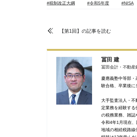
#税制改正大綱
#令和5年度
#NISA
【第1回】の記事を読む
冨田 建
冨田会計・不動産
慶應義塾中等部・
験合格、卒業後に
大手監査法人・不
定業務を経験する
の税務業務、雑誌
令和4年1月現在
地域の相続税路線