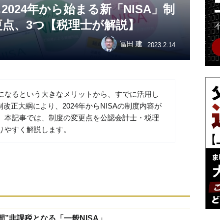
024年から始まる新「NISA」制
点、3つ【税理士が解説】
冨田 建
2023.2.14
になるという大きなメリットから、すでに活用し
制改正大綱により、2024年からNISAの制度内容が
。本記事では、制度の変更点を公認会計士・税理
りやすく解説します。
”非課税となる「一般NISA」