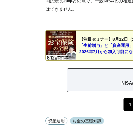
間は最長
20年
との点で、一般NISAとの相違
はできません。
【注目セミナー】8月12日（
「生前贈与」と「資産運用
2026年7月から加入可能に
NIS
1
資産運用
お金の基礎知識