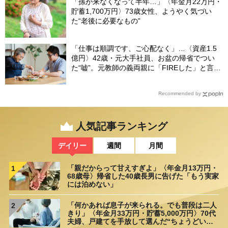
「孫が来なくなって半年…」〈年金月22万円・
貯蓄1,700万円〉73歳女性、ようやく気づい
た“老後に必要なもの”
「仕事は順調です、ご心配なく」…〈資産1.5
億円〉42歳・元大手社員、お盆の帰省でつい
た“嘘”。元教師の義両親に「FIREした」と言え
なかったワケ
Recommended by
人気記事ランキング
デイリー
週間
月間
「親だからって甘えすぎよ」〈年金月13万円・
1
68歳母〉帰省した40歳長男に告げた「もう実家
には泊めない」
「何かあれば息子が来られる。でも普段は二人
2
きり」〈年金月33万円・貯蓄5,000万円〉70代
夫婦、戸建てを手放して選んだ“ちょうどいい