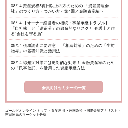
08/14 資産規模5億円以上の方のための 「資産管理会
社」のつくり方・つかい方＜第4回／金融資産編＞
08/14 【オーナー経営者の相続・事業承継トラブル】
「自社株」と「遺留分」の致命的なリスクと 弁護士と作
る”会社を守る盾”
08/14 税務調査に要注意！ 「相続対策」のための「生前
贈与」の基礎知識と活用法
08/14 認知症対策には絶対的な効果！ 金融資産家のため
の「民事信託」を活用した資産承継方法
会員向けセミナーの一覧
ゴールドオンライン トップ
>
資産運用
>
外国為替
>
国際金融アナリスト・
吉田恒氏のマーケット分析