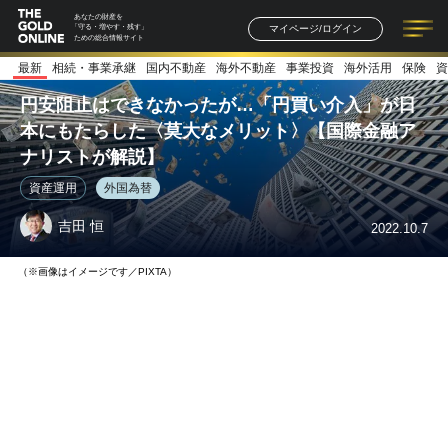
あなたの財産を
マイページ/ログイン
「守る・増やす・残す」
ための総合情報サイト
最新
相続・事業承継
国内不動産
海外不動産
事業投資
海外活用
保険
資
記事一覧
連載一覧
著者一覧
書籍一覧
セミナー情報
お知らせ
円安阻止はできなかったが…「円買い介入」が日
本にもたらした〈莫大なメリット〉【国際金融ア
ナリストが解説】
資産運用
外国為替
吉田 恒
2022.10.7
（※画像はイメージです／PIXTA）