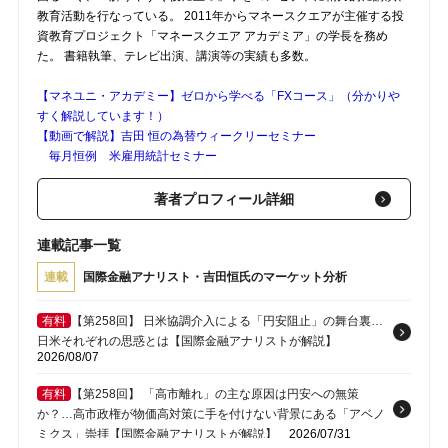
教育活動を行なっている。 2011年からマネースクエアが主催する投
資教育プロジェクト「マネースクエア アカデミア」の学長を務め
た。 書籍執筆、テレビ出演、講演等の実績も多数。
【マネユニ・アカデミー】ゼロから学べる「FXコース」（分かりや
すく解説しています！）
【動画で解説】吉田 恒の為替ウィークリーセミナー
毎月恒例 米雇用統計セミナー
著者プロフィール詳細
連載記事一覧
連載
国際金融アナリスト・吉田恒氏のマーケット分析
有料
【第258回】 日米協調介入による「円安阻止」の舞台裏…
日米それぞれの思惑とは【国際金融アナリストが解説】
2026/08/07
有料
【第258回】 「高市離れ」の主な原因は円安への無策
か？…高市政権が物価高対策に手を付けない背景にある「アベノ
ミクス」崇拝【国際金融アナリストが解説】
2026/07/31