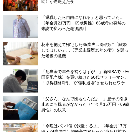
助〉が途絶えた夜
「退職したら自由になれる」と思っていた…
〈年金月21万円・65歳男性〉86歳母の突然の
来訪で変わった老後設計
花束を抱えて帰宅した65歳夫→3日後に「離婚
してほしい」…〈専業主婦歴35年の妻〉を襲っ
た老後の危機
「配当金で年金を補うはずが…」新NISAで〈米
国高配当株〉を買い続けた50代サラリーマン。
「取得価格0円」で“強制退場”させられたワケ
【CFPが解説】
「父さん、なんで団地なんだよ…」息子の引き
止めにも揺るがなかった〈年金月15万円・69歳
男性〉の決意
「今晩はパン1個で我慢するよ」〈年金月17万
円・74歳男性〉物価高で変わった“当たり前の