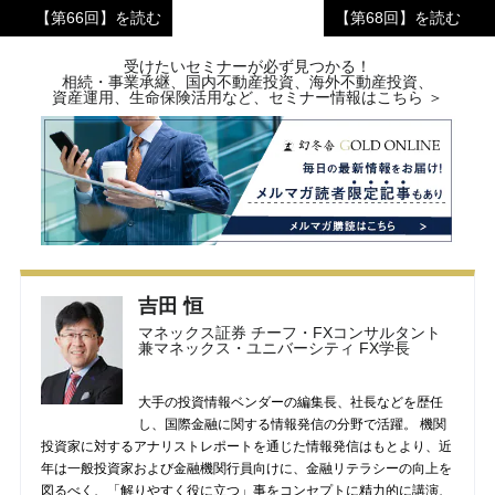
【第66回】を読む
【第68回】を読む
受けたいセミナーが必ず見つかる！
相続・事業承継、国内不動産投資、海外不動産投資、
資産運用、生命保険活用など、セミナー情報はこちら ＞
吉田 恒
マネックス証券 チーフ・FXコンサルタント
兼マネックス・ユニバーシティ FX学長
大手の投資情報ベンダーの編集長、社長などを歴任
し、国際金融に関する情報発信の分野で活躍。 機関
投資家に対するアナリストレポートを通じた情報発信はもとより、近
年は一般投資家および金融機関行員向けに、金融リテラシーの向上を
図るべく、「解りやすく役に立つ」事をコンセプトに精力的に講演、