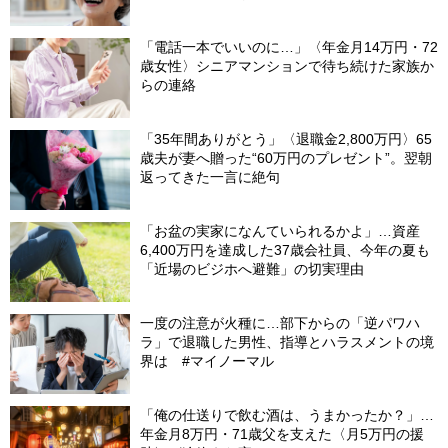
「電話一本でいいのに…」〈年金月14万円・72
歳女性〉シニアマンションで待ち続けた家族か
らの連絡
「35年間ありがとう」〈退職金2,800万円〉65
歳夫が妻へ贈った“60万円のプレゼント”。翌朝
返ってきた一言に絶句
「お盆の実家になんていられるかよ」…資産
6,400万円を達成した37歳会社員、今年の夏も
「近場のビジホへ避難」の切実理由
一度の注意が火種に…部下からの「逆パワハ
ラ」で退職した男性、指導とハラスメントの境
界は #マイノーマル
「俺の仕送りで飲む酒は、うまかったか？」…
年金月8万円・71歳父を支えた〈月5万円の援