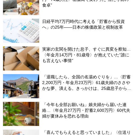
食卓”
日経平均7万円時代に考える「貯蓄から投資
へ」の25年――日本の株価政策と税制改革
実家の玄関を開けた息子、すぐに異変を察知…
〈年金月14万円・81歳母〉が抱えていた“誰に
も言えない事情”
「退職したら、全国の名湯めぐりを」…〈貯蓄
2,200万円・年金月23万円〉61歳夫婦のささや
かな夢、潰える。きっかけは、25歳息子から届
いた「まさかのLINE」
「今年も全部お願いね」娘夫婦から届いた連
絡…〈年金月27万円・貯蓄2,600万円〉60代夫
婦が夏休みを恐れる理由
「喜んでもらえると思っていました」〈仕送り