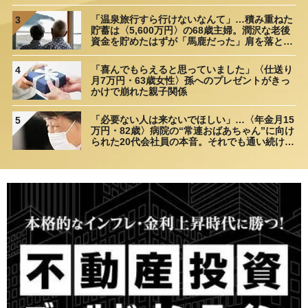
距離”
「温泉旅行すら行けないなんて」…積み重ねた
3
貯蓄は〈5,600万円〉の68歳主婦。潤沢な老後
資金を貯めたはずが「馬鹿だった」肩を落とす
理由
「喜んでもらえると思っていました」〈仕送り
4
月7万円・63歳女性〉孫へのプレゼントがきっ
かけで崩れた親子関係
「必要ない人は来ないでほしい」…〈年金月15
5
万円・82歳〉病院の“常連おばあちゃん”に向け
られた20代会社員の本音。それでも通い続ける
理由