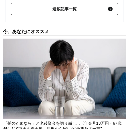
有料
【第257回】 「有事のドル買い」は本当に続くのか？投機
連載記事一覧
筋ポジションが示す『ドル売り・円高』の可能性【国際金融アナ
リストが解説】
2026/07/24
今、あなたにオススメ
有料
【第256回】 為替介入再開は〈7月末～8月前半〉が“本
命”か…1ドル＝162円超えも追加介入されないワケ。「骨太の方
針」修正に隠された通貨当局の“思惑”【国際金融アナリストが解
説】
2026/07/17
有料
【第255回】 1ドル＝162円突破…「経常黒字大国」なのに
円安が止まらないのはなぜか？背景にある高市政権への〈財政不
安〉と意外な“打開策”【国際金融アナリストが解説】
2026/07/10
「孫のためなら」と老後資金を切り崩し…〈年金月13万円・67歳
母〉110万円を送金後、長男から届いた“予想外の一言”