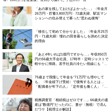
「あの家を残しておけばよかった…」〈年金月
26万円・貯蓄3,800万円〉72歳夫婦、駅近マン
ションへの住み替えで募った“思わぬ後悔”
「移住して初めて分かりました」〈年金月25万
円・71歳夫婦〉憧れの田舎暮らしを諦めた決定
的理由
「あと4年いれば1億円ですから…」年収850万
円の56歳大手会社員、17時半・定時ジャストで
軽やかに帰路。若手社員の冷たい視線にも「だ
からなに？」の理由【CFPの助言】
75歳まで我慢して年金を“71万円”も増やして
も、〈年金繰下げ受給〉で後悔する人とは…
「配偶者が年下の人」「定年後も働く人」「特
別な年金を受け取れる人」【CFPが解説】
税務調査官「相続税はゼロです…」66歳夫の遺
産は“数億円”だったのに、妻が〈無税〉で済ん
だワケ【税理士が解説】