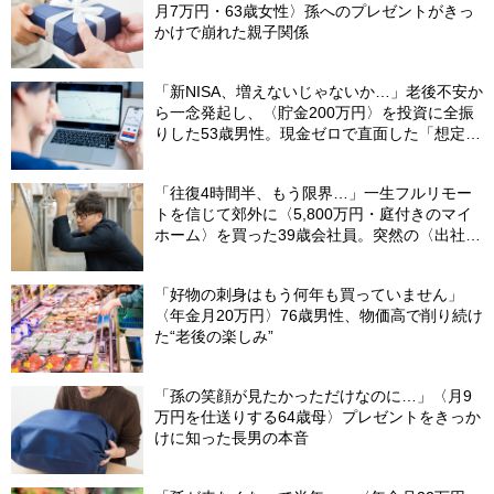
月7万円・63歳女性〉孫へのプレゼントがきっ
かけで崩れた親子関係
「新NISA、増えないじゃないか…」老後不安か
ら一念発起し、〈貯金200万円〉を投資に全振
りした53歳男性。現金ゼロで直面した「想定外
の出費」【FPの助言】
「往復4時間半、もう限界…」一生フルリモー
トを信じて郊外に〈5,800万円・庭付きのマイ
ホーム〉を買った39歳会社員。突然の〈出社
令〉に翻弄される“家族の日常”
「好物の刺身はもう何年も買っていません」
〈年金月20万円〉76歳男性、物価高で削り続け
た“老後の楽しみ”
「孫の笑顔が見たかっただけなのに…」〈月9
万円を仕送りする64歳母〉プレゼントをきっか
けに知った長男の本音