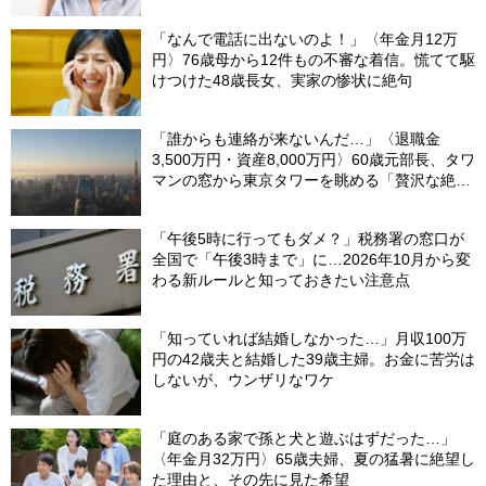
「なんで電話に出ないのよ！」〈年金月12万
円〉76歳母から12件もの不審な着信。慌てて駆
けつけた48歳長女、実家の惨状に絶句
「誰からも連絡が来ないんだ…」〈退職金
3,500万円・資産8,000万円〉60歳元部長、タワ
マンの窓から東京タワーを眺める「贅沢な絶
望」
「午後5時に行ってもダメ？」税務署の窓口が
全国で「午後3時まで」に…2026年10月から変
わる新ルールと知っておきたい注意点
「知っていれば結婚しなかった…」月収100万
円の42歳夫と結婚した39歳主婦。お金に苦労は
しないが、ウンザリなワケ
「庭のある家で孫と犬と遊ぶはずだった…」
〈年金月32万円〉65歳夫婦、夏の猛暑に絶望し
た理由と、その先に見た希望