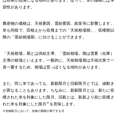
は在庫が品薄になる傾向があります。従って、米の価格には季
節性があります。
農産物の価格は、天候要因、需給要因、政策等に影響します。
米も同様で、田植えから収穫までの「天候相場期」、収穫期以
降の「需給相場期」に分けることができます。
「天候相場」期とは供給主導、「需給相場」期は需要（在庫）
主導の相場といえます。一般的に、天候相場期は天候次第で一
喜一憂するため、相場は荒っぽくなる傾向があります。
また、同じ米であっても、新穀限月と旧穀限月とでは、値動き
が異なることもあります。ちなみに、新穀限月とは、新たに収
穫された米を対象にした限月、旧穀とは、新穀より前に収穫さ
※
れた米を対象にした限月
を意味します。
※先物取引において、先物の期限が満了する月