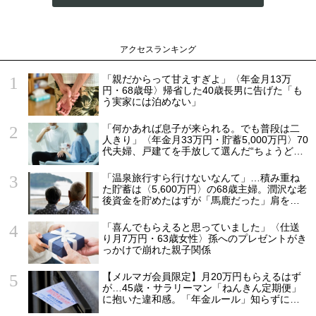
アクセスランキング
「親だからって甘えすぎよ」〈年金月13万
円・68歳母〉帰省した40歳長男に告げた「も
う実家には泊めない」
「何かあれば息子が来られる。でも普段は二
人きり」〈年金月33万円・貯蓄5,000万円〉70
代夫婦、戸建てを手放して選んだ“ちょうどい
い距離”
「温泉旅行すら行けないなんて」…積み重ね
た貯蓄は〈5,600万円〉の68歳主婦。潤沢な老
後資金を貯めたはずが「馬鹿だった」肩を落
とす理由
「喜んでもらえると思っていました」〈仕送
り月7万円・63歳女性〉孫へのプレゼントがき
っかけで崩れた親子関係
【メルマガ会員限定】月20万円もらえるはず
が…45歳・サラリーマン「ねんきん定期便」
に抱いた違和感。「年金ルール」知らずにそ
のまま20年…65歳で受け取ることになる年金