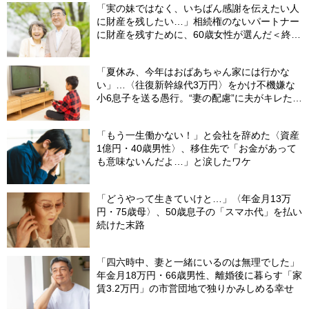
「実の妹ではなく、いちばん感謝を伝えたい人
に財産を残したい…」相続権のないパートナー
に財産を残すために、60歳女性が選んだ＜終活
設計＞【終活支援専門の行政書士が解説】
「夏休み、今年はおばあちゃん家には行かな
い」…〈往復新幹線代3万円〉をかけ不機嫌な
小6息子を送る愚行。“妻の配慮”に夫がキレたワ
ケ
「もう一生働かない！」と会社を辞めた〈資産
1億円・40歳男性〉、移住先で「お金があって
も意味ないんだよ…」と涙したワケ
「どうやって生きていけと…」〈年金月13万
円・75歳母〉、50歳息子の「スマホ代」を払い
続けた末路
「四六時中、妻と一緒にいるのは無理でした」
年金月18万円・66歳男性、離婚後に暮らす「家
賃3.2万円」の市営団地で独りかみしめる幸せ