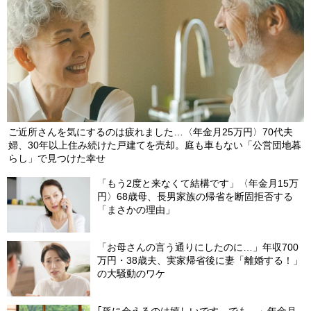
ご近所さんを気にするのは疲れました…〈年金月25万円〉70代夫
婦、30年以上住み続けた戸建てを売却。庭も車もない「公営団地暮
らし」で見つけた幸せ
「もう2度と来なくて結構です」〈年金月15万
円〉68歳母、長男家族の帰省を断固拒否する
「まさかの理由」
「お母さんの言う通りにしたのに…」年収700
万円・38歳夫、実家帰省後に妻「離婚する！」
の大騒動のワケ
｢孫に会えるのは嬉しいです。でも…」年金月