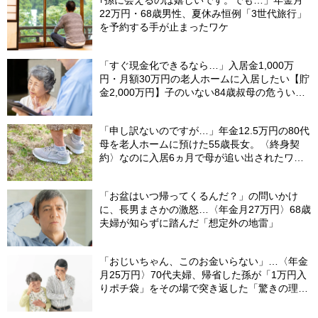
22万円・68歳男性、夏休み恒例「3世代旅行」
を予約する手が止まったワケ
「すぐ現金化できるなら…」入居金1,000万
円・月額30万円の老人ホームに入居したい【貯
金2,000万円】子のいない84歳叔母の危うい決
断。55歳甥の介入で〈叔母の自宅マンション〉
が1億円で売れたワケ
「申し訳ないのですが…」年金12.5万円の80代
母を老人ホームに預けた55歳長女。〈終身契
約〉なのに入居6ヵ月で母が追い出されたワ
ケ…施設職員が言いにくそうに告げたひと言
【社労士FPが解説】
「お盆はいつ帰ってくるんだ？」の問いかけ
に、長男まさかの激怒…〈年金月27万円〉68歳
夫婦が知らずに踏んだ「想定外の地雷」
「おじいちゃん、このお金いらない」…〈年金
月25万円〉70代夫婦、帰省した孫が「1万円入
りポチ袋」をその場で突き返した「驚きの理
由」