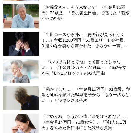
「お義父さん、もう来ないで」〈年金月15万
円〉72歳父、「孫の誕生日会」で感じた「義娘
からの拒絶」
「出世コースから外れ、妻の顔が見られなく
て…」年収1,200万円・50歳エリート会社員。
失意のなか妻から言われた「まさかの一言」に
涙のワケ
「『いつでも頼ってね』って言ったじゃな
い…」〈年金月12万円・74歳母〉、45歳長女
から「LINEブロック」の残念理由
「愚かでした…」〈年金月15万円〉81歳母、印
鑑と通帳を預けた54歳息子から「もう一銭もな
い！」と逆ギレされ茫然
「ごめんね、もうお小遣いはあげられない…」
〈年金月14万円・70歳女性〉、「孫1人に1万
円」をやめた夜に耳にした残酷な真実