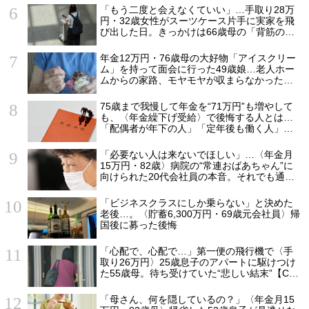
額に唖然「何かの間違いでは？」
「もう二度と会えなくていい」…手取り28万
円・32歳女性がスーツケース片手に実家を飛
び出した日。きっかけは66歳母の「背筋の凍
る一言」
年金12万円・76歳母の大好物「アイスクリー
ム」を持って面会に行った49歳娘…老人ホー
ムからの家路、モヤモヤが収まらなかったワ
ケ
75歳まで我慢して年金を“71万円”も増やして
も、〈年金繰下げ受給〉で後悔する人とは…
「配偶者が年下の人」「定年後も働く人」
「特別な年金を受け取れる人」【CFPが解
説】
「必要ない人は来ないでほしい」…〈年金月
15万円・82歳〉病院の“常連おばあちゃん”に
向けられた20代会社員の本音。それでも通い
続ける理由
「ビジネスクラスにしか乗らない」と決めた
老後…。〈貯蓄6,300万円・69歳元会社員〉帰
国後に募った後悔
「心配で、心配で…」第一便の飛行機で〈手
取り26万円〉25歳息子のアパートに駆けつけ
た55歳母。待ち受けていた“悲しい結末”【CFP
の助言】
「母さん、何を隠しているの？」〈年金月15