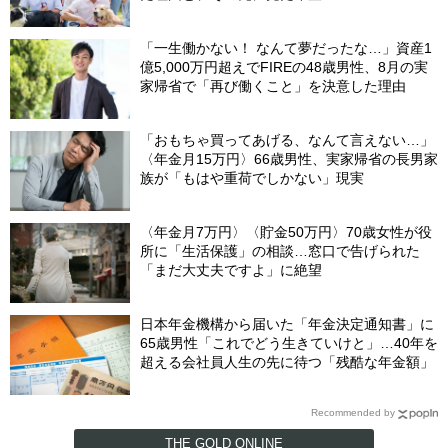
「一生働かない！ なんて夢だったな…」資産1
億5,000万円超えでFIREの48歳男性、8月の実
家帰省で「再び働くこと」を決意した理由
「おもちゃ買ってあげる、なんて言えない…」
〈年金月15万円〉66歳男性、実家帰省の長男家
族が「もはや重荷でしかない」現実
〈年金月7万円〉〈貯金50万円〉70歳女性が役
所に「生活保護」の相談…窓口で告げられた
「まだ大丈夫ですよ」に絶望
日本年金機構から届いた「年金決定通知書」に
65歳男性「これでどう生きていけと」…40年を
超える会社員人生の先に待つ「残酷な年金額」
Recommended by
THE GOLD ONLINE