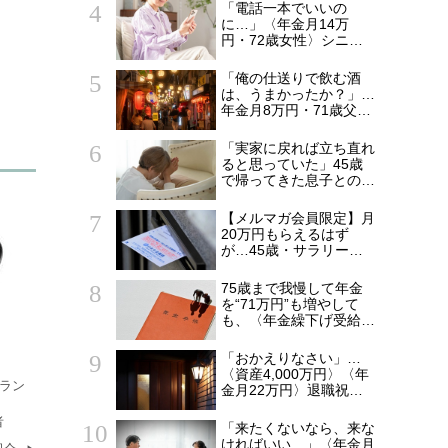
食卓”
「電話一本でいいの
に…」〈年金月14万
円・72歳女性〉シニア
マンションで待ち続けた
家族からの連絡
「俺の仕送りで飲む酒
は、うまかったか？」…
年金月8万円・71歳父を
支えた〈月5万円の援
助〉が途絶えた夜
「実家に戻れば立ち直れ
ると思っていた」45歳
で帰ってきた息子との同
居から5年…〈年金月15
万円・75歳母〉が漏ら
【メルマガ会員限定】月
した本音
20万円もらえるはず
が…45歳・サラリーマ
ン「ねんきん定期便」に
抱いた違和感。「年金ル
75歳まで我慢して年金
ール」知らずにそのまま
を“71万円”も増やして
20年…65歳で受け取る
も、〈年金繰下げ受給〉
ことになる年金額に唖然
で後悔する人とは…「配
「何かの間違いでは？」
偶者が年下の人」「定年
「おかえりなさい」…
後も働く人」「特別な年
〈資産4,000万円〉〈年
金を受け取れる人」
ラン
金月22万円〉退職祝い
【CFPが解説】
の「ヨーロッパ2週間旅
者
行」から帰国した65歳
「来たくないなら、来な
夫婦。余韻を吹き飛ばし
ければいい…」〈年金月