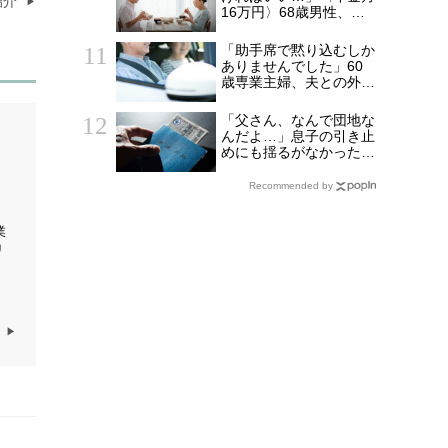
紹介
た“破綻の影”
16万円〉68歳男性、家
族総勢15人のお盆のは
ずが、夫婦2人寂しく食
「助手席で黙り込むしか
卓を囲むワケ
ありませんでした」60
歳専業主婦、夫との外出
で気づいた“決定的な違
和感”
「父さん、なんで団地な
んだよ…」息子の引き止
めにも揺るがなかった
〈年金月15万円・69歳
男性〉の決意
Recommended by
業
リ
ジ