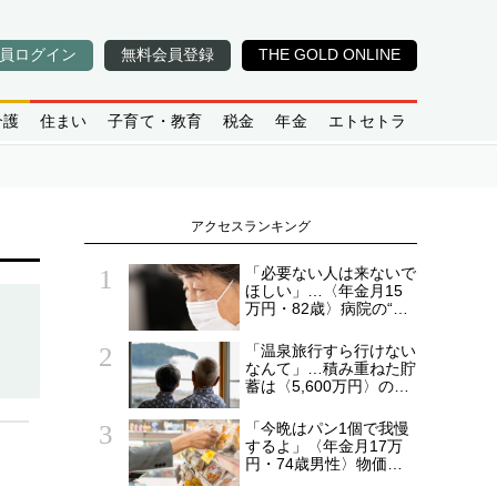
員ログイン
無料会員登録
THE GOLD ONLINE
介護
住まい
子育て・教育
税金
年金
エトセトラ
アクセスランキング
「必要ない人は来ないで
ほしい」…〈年金月15
万円・82歳〉病院の“常
連おばあちゃん”に向け
られた20代会社員の本
「温泉旅行すら行けない
音。それでも通い続ける
なんて」…積み重ねた貯
理由
蓄は〈5,600万円〉の68
歳主婦。潤沢な老後資金
を貯めたはずが「馬鹿だ
「今晩はパン1個で我慢
った」肩を落とす理由
するよ」〈年金月17万
円・74歳男性〉物価高
で変わった“当たり前の