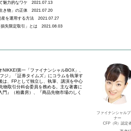
って魅力的なワケ
2021.07.13
な生き物」の正体
2021.07.20
資産を運用する方法
2021.07.27
「損失限定取引」とは
2021.08.03
IKKEI第一「ファイナンシャルBOX」、
刊フジ」「証券タイムズ」にコラムを執筆す
後は、FPとして独立し、執筆、講演を中心
品先物取引分科会委員を務める。主な著書に
入門』（柏書房）、『商品先物市場のしく
ファイナンシャルプ
ナー
CFP（R）認定