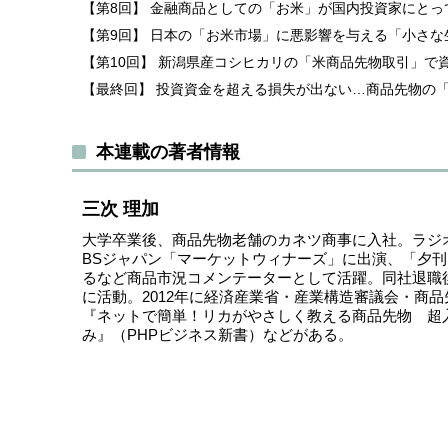
【第8回】 金融商品としての「お米」が国内投資家にと
【第9回】 日本の「お米市場」に悪影響を与える「小さ
【第10回】 新潟県産コシヒカリの「米商品先物取引」で
【最終回】 投資資金を超える損失が出ない…商品先物の
本連載の著者情報
三次 理加
大学卒業後、商品先物老舗のカネツ商事に入社。ラジオN
BSジャパン「マーケットウィナーズ」に出演、「夕
るなど商品市況コメンテーターとして活躍。同社退職
に活動。2012年に経済産業省・産業構造審議会・商
『ネットで簡単！リカがやさしく教える商品先物 超
み』（PHPビジネス新書）などがある。