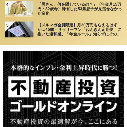
「母さん、何を隠しているの？」〈年金月15万
4
円・82歳母〉帰省した53歳息子が見逃せなかっ
た変化
【メルマガ会員限定】月20万円もらえるはず
5
が…45歳・サラリーマン「ねんきん定期便」に
抱いた違和感。「年金ルール」知らずにそのま
ま20年…65歳で受け取ることになる年金額に唖
然「何かの間違いでは？」