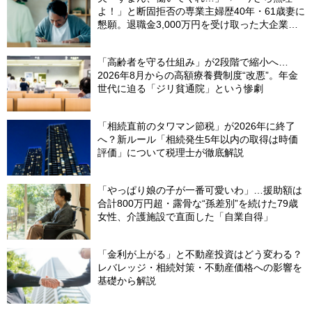
よ！」と断固拒否の専業主婦歴40年・61歳妻に
懇願。退職金3,000万円を受け取った大企業元
本部長の69歳夫が、妻に頭を下げた理由【FP
が解説】
「高齢者を守る仕組み」が2段階で縮小へ…
2026年8月からの高額療養費制度“改悪”。年金
世代に迫る「ジリ貧通院」という惨劇
「相続直前のタワマン節税」が2026年に終了
へ？新ルール「相続発生5年以内の取得は時価
評価」について税理士が徹底解説
「やっぱり娘の子が一番可愛いわ」…援助額は
合計800万円超・露骨な“孫差別”を続けた79歳
女性、介護施設で直面した「自業自得」
「金利が上がる」と不動産投資はどう変わる？
レバレッジ・相続対策・不動産価格への影響を
基礎から解説