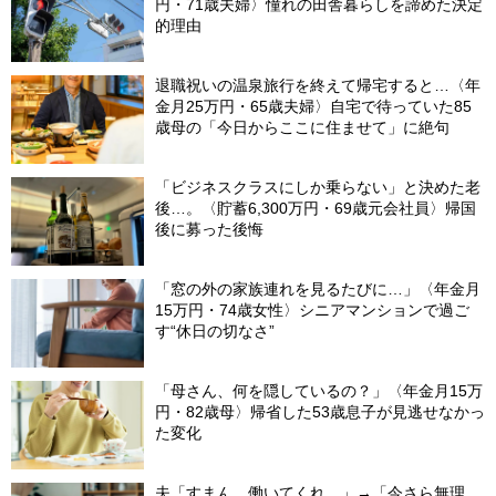
円・71歳夫婦〉憧れの田舎暮らしを諦めた決定
的理由
退職祝いの温泉旅行を終えて帰宅すると…〈年
金月25万円・65歳夫婦〉自宅で待っていた85
歳母の「今日からここに住ませて」に絶句
「ビジネスクラスにしか乗らない」と決めた老
後…。〈貯蓄6,300万円・69歳元会社員〉帰国
後に募った後悔
「窓の外の家族連れを見るたびに…」〈年金月
15万円・74歳女性〉シニアマンションで過ご
す“休日の切なさ”
「母さん、何を隠しているの？」〈年金月15万
円・82歳母〉帰省した53歳息子が見逃せなかっ
た変化
夫「すまん、働いてくれ…」→「今さら無理