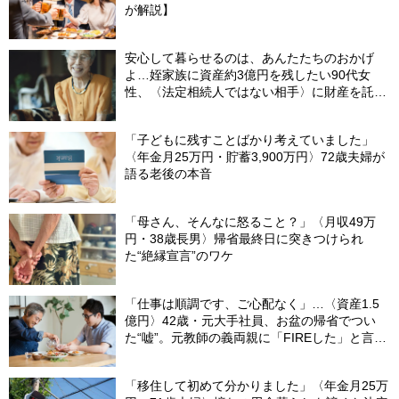
が解説】
安心して暮らせるのは、あんたたちのおかげ
よ…姪家族に資産約3億円を残したい90代女
性、〈法定相続人ではない相手〉に財産を託せ
たワケ【相続実務士が解説】
「子どもに残すことばかり考えていました」
〈年金月25万円・貯蓄3,900万円〉72歳夫婦が
語る老後の本音
「母さん、そんなに怒ること？」〈月収49万
円・38歳長男〉帰省最終日に突きつけられ
た“絶縁宣言”のワケ
「仕事は順調です、ご心配なく」…〈資産1.5
億円〉42歳・元大手社員、お盆の帰省でつい
た“嘘”。元教師の義両親に「FIREした」と言え
なかったワケ
「移住して初めて分かりました」〈年金月25万