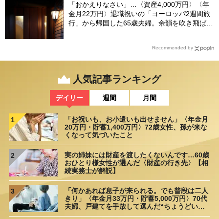
「おかえりなさい」…〈資産4,000万円〉〈年
金月22万円〉退職祝いの「ヨーロッパ2週間旅
行」から帰国した65歳夫婦。余韻を吹き飛ばし
た“破綻の影”
Recommended by
人気記事ランキング
デイリー
週間
月間
「お祝いも、お小遣いも出せません」〈年金月
1
20万円・貯蓄1,400万円〉72歳女性、孫が来な
くなって気づいたこと
実の姉妹には財産を渡したくないんです…60歳
2
おひとり様女性が選んだ〈財産の行き先〉【相
続実務士が解説】
「何かあれば息子が来られる。でも普段は二人
3
きり」〈年金月33万円・貯蓄5,000万円〉70代
夫婦、戸建てを手放して選んだ“ちょうどいい
距離”