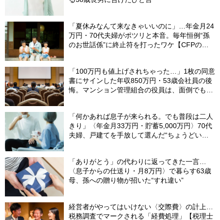
「夏休みなんて来なきゃいいのに」…年金月24
万円・70代夫婦がポツリと本音。毎年恒例“孫
のお世話係”に終止符を打ったワケ【CFPの助
言】
「100万円も値上げされちゃった…」1枚の同意
書にサインした年収850万円・53歳会社員の後
悔。マンション管理組合の役員は、面倒でも自
分でやらないと〈損する〉ワケ【マンション管
理コンサルタントが警鐘】
「何かあれば息子が来られる。でも普段は二人
きり」〈年金月33万円・貯蓄5,000万円〉70代
夫婦、戸建てを手放して選んだ“ちょうどいい
距離”
「ありがとう」の代わりに返ってきた一言…
〈息子からの仕送り・月8万円〉で暮らす63歳
母、孫への贈り物が招いた“すれ違い”
経営者がやってはいけない〈交際費〉の計上…
税務調査でマークされる「経費処理」【税理士