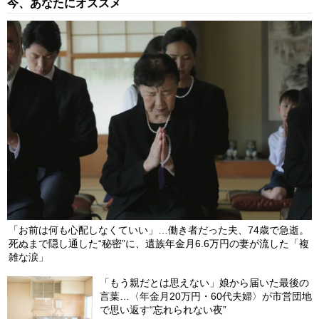
今、あなたにオススメ
れたワケ
2026/08/09
NEW
「診察のためだけじゃないんです」…待合室で繰り広げられる談
笑。年金月14万円・81歳女性が足繁く病院へ向かう“もう一つの
目的”
2026/08/09
NEW
「お前は何も心配しなくていい」…働き者だった夫、74歳で急逝。
死ぬまで隠し通した“秘密”に、遺族年金月6.6万円の妻が流した「複
雑な涙」
「もう親だとは思えない」娘から届いた最後の
言葉…〈年金月20万円・60代夫婦〉が市営団地
で思い返す“忘れられない夜”