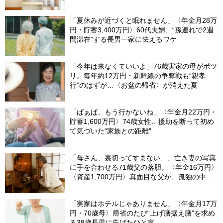
「夏休みが近づくと眠れません」〈年金月28万
円・貯蓄3,400万円〉60代夫婦、“孫連れで2週
間滞在”する長男一家に怯えるワケ
「今年は来なくていいよ」76歳実家の母がポツ
リ。毎年約12万円・新幹線の争奪戦も“親孝
行”のはずが…〈お盆の帰省〉が消えた夏
「ばぁば、もう行かないね」〈年金月22万円・
貯蓄1,600万円〉74歳女性…援助を断って初め
て気づいた“家族との距離”
「母さん、裏切ってすまない…」亡き妻の写真
に手を合わせる71歳父の落胆。〈年金16万円〉
〈資産1,700万円〉真面目な父が、孤独の中で
失った「40万円と自尊心」
「実家はホテルじゃありません」〈年金月17万
円・70歳母〉帰省のたび“上げ膳据え膳”を求め
る38歳長男に告げたひと言