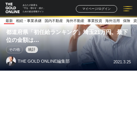
あなたの財産を
マイページ/ログイン
「守る・増やす・残す」
ための総合情報サイト
最新
相続・事業承継
国内不動産
海外不動産
事業投資
海外活用
保険
資
記事一覧
連載一覧
著者一覧
書籍一覧
セミナー情報
お知らせ
都道府県「初任給ランキング」埼玉21万円、最下
位の金額は…
その他
統計
THE GOLD ONLINE編集部
2021.3.25