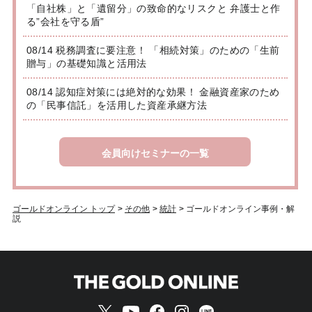
「自社株」と「遺留分」の致命的なリスクと 弁護士と作
る”会社を守る盾”
08/14 税務調査に要注意！ 「相続対策」のための「生前
贈与」の基礎知識と活用法
08/14 認知症対策には絶対的な効果！ 金融資産家のため
の「民事信託」を活用した資産承継方法
会員向けセミナーの一覧
ゴールドオンライン トップ
>
その他
>
統計
>
ゴールドオンライン事例・解
説