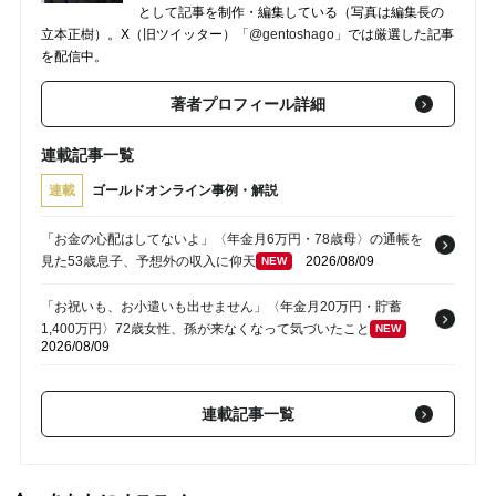
として記事を制作・編集している（写真は編集長の
立本正樹）。X（旧ツイッター）
「@gentoshago」
では厳選した記事
を配信中。
著者プロフィール詳細
連載記事一覧
連載
ゴールドオンライン事例・解説
「お金の心配はしてないよ」〈年金月6万円・78歳母〉の通帳を
見た53歳息子、予想外の収入に仰天
2026/08/09
NEW
「お祝いも、お小遣いも出せません」〈年金月20万円・貯蓄
1,400万円〉72歳女性、孫が来なくなって気づいたこと
NEW
2026/08/09
「恩返しなんて期待していませんでした」〈年金月14万円・69
歳母〉長年支えた息子から届いた“思いがけない申し出”
NEW
連載記事一覧
2026/08/09
「私はあなたより長生きするわ」と笑っていたのに…67歳妻、急
逝。〈資産3,000万円超〉「頼れる男」の72歳元部長が途方にく