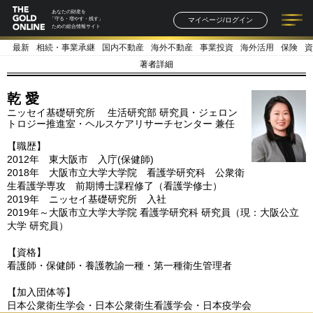
あなたの財産を
マイページ/ログイン
「守る・増やす・残す」
ための総合情報サイト
最新
相続・事業承継
国内不動産
海外不動産
事業投資
海外活用
保険
資
記事一覧
連載一覧
著者一覧
書籍一覧
セミナー情報
お知らせ
著者詳細
乾 愛
ニッセイ基礎研究所 生活研究部 研究員・ジェロン
トロジー推進室・ヘルスケアリサーチセンター 兼任
【職歴】
2012年 東大阪市 入庁(保健師)
2018年 大阪市立大学大学院 看護学研究科 公衆衛
生看護学専攻 前期博士課程修了（看護学修士）
2019年 ニッセイ基礎研究所 入社
2019年～大阪市立大学大学院 看護学研究科 研究員（現：大阪公立
大学 研究員）
【資格】
看護師・保健師・養護教諭一種・第一種衛生管理者
【加入団体等】
日本公衆衛生学会・日本公衆衛生看護学会・日本疫学会