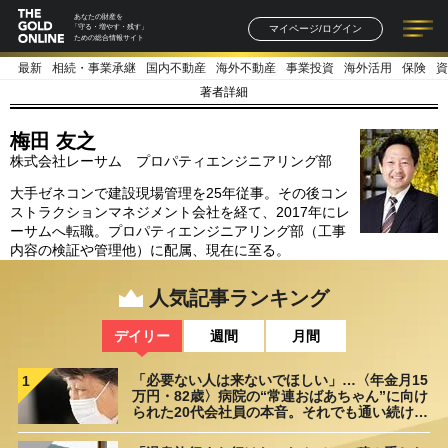
あなたの財産を
マイページ/ログイン
「守る・増やす・残す」
ための総合情報サイト
最新
相続・事業承継
国内不動産
海外不動産
事業投資
海外活用
保険
資
記事一覧
連載一覧
著者一覧
書籍一覧
セミナー情報
お知らせ
著者詳細
梅田 友之
株式会社レーサム プロパティエンジニアリング部
大手ゼネコンで建設現場管理を25年従事。その後コン
ストラクションマネジメント会社を経て、2017年にレ
ーサムへ転職。プロパティエンジニアリング部（工事
内容の検証や管理他）に配属、現在に至る。
人気記事ランキング
デイリー
週間
月間
「必要ない人は来ないでほしい」…〈年金月15
1
万円・82歳〉病院の“常連おばあちゃん”に向け
られた20代会社員の本音。それでも通い続ける
理由