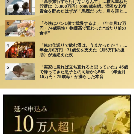
「温泉旅行すら行けないなんて」…積み重ねた
2
貯蓄は〈5,600万円〉の68歳主婦。潤沢な老後
資金を貯めたはずが「馬鹿だった」肩を落とす
理由
「今晩はパン1個で我慢するよ」〈年金月17万
3
円・74歳男性〉物価高で変わった“当たり前の
食卓”
「俺の仕送りで飲む酒は、うまかったか？」…
4
年金月8万円・71歳父を支えた〈月5万円の援
助〉が途絶えた夜
「実家に戻れば立ち直れると思っていた」45歳
5
で帰ってきた息子との同居から5年…〈年金月
15万円・75歳母〉が漏らした本音