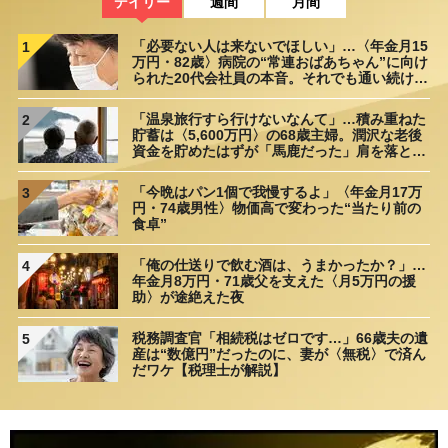
デイリー
週間
月間
「必要ない人は来ないでほしい」…〈年金月15
1
万円・82歳〉病院の“常連おばあちゃん”に向け
られた20代会社員の本音。それでも通い続ける
理由
「温泉旅行すら行けないなんて」…積み重ねた
2
貯蓄は〈5,600万円〉の68歳主婦。潤沢な老後
資金を貯めたはずが「馬鹿だった」肩を落とす
理由
「今晩はパン1個で我慢するよ」〈年金月17万
3
円・74歳男性〉物価高で変わった“当たり前の
食卓”
「俺の仕送りで飲む酒は、うまかったか？」…
4
年金月8万円・71歳父を支えた〈月5万円の援
助〉が途絶えた夜
税務調査官「相続税はゼロです…」66歳夫の遺
5
産は“数億円”だったのに、妻が〈無税〉で済ん
だワケ【税理士が解説】