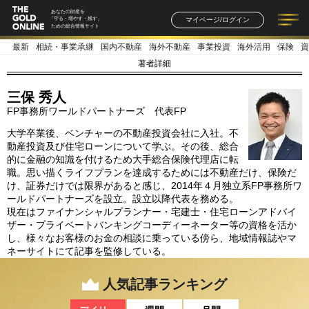
あなたの財産を
マイページ/ログイン
「守る・増やす・残す」
ための総合情報サイト
最新
相続・事業承継
国内不動産
海外不動産
事業投資
海外活用
保険
資
記事一覧
連載一覧
著者一覧
書籍一覧
セミナー情報
お知らせ
著者詳細
三保 秀人
FP事務所ワールドパートナーズ 代表FP
大学卒業後、ベンチャーの不動産投資会社に入社。不
動産投資及び住宅ローンについて学ぶ。その後、総合
的に金融の知識を付けるため大手総合保険代理店に転
職。思い描くライフプランを達成するためには不動産だけ、保険だ
け、証券だけでは限界があると感じ、2014年４月独立系FP事務所ワ
ールドパートナーズを設立。設立以降代表を務める。
現在はファイナンシャルプランナー・宅建士・住宅ローンアドバイ
ザー・プライベートバンキングコーディーネーター等の資格を活か
し、様々なお客様のお金の相談に乗っている傍ら、地域情報誌やマ
ネーサイトにて記事を監修している。
人気記事ランキング