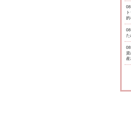
0
ト
的
0
た
0
資
産