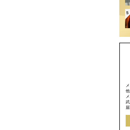
5
メ
他
メ
武
届