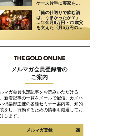
ケース片手に実家を飛
び出した日。きっかけ
「俺の仕送りで飲む酒
は66歳母の「背筋の凍
は、うまかったか？」
る一言」
…年金月8万円・71歳父
を支えた〈月5万円の援
助〉が途絶えた夜
メルマガ会員登録者の
ご案内
ルマガ会員限定記事をお読みいただける
、新着記事の一覧をメールで配信。カメハ
ハ倶楽部主催の各種セミナー案内等、知的
装をし、行動するための情報を厳選してお
けします。
メルマガ登録