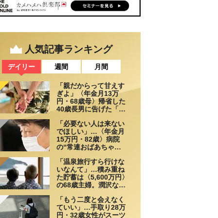
人気記事ランキング
デイリー
週間
月間
「親だからって甘えす
ぎよ」〈年金月13万
円・68歳母〉帰省した
40歳長男に告げた「も
う実家には泊めない」
「必要ない人は来ない
でほしい」…〈年金月
15万円・82歳〉病院
の“常連おばあちゃ
ん”に向けられた20代会
「温泉旅行すら行けな
社員の本音。それでも
いなんて」…積み重ね
通い続ける理由
た貯蓄は〈5,600万円〉
の68歳主婦。潤沢な老
後資金を貯めたはずが
「もう二度と会えなく
「馬鹿だった」肩を落
ていい」…手取り28万
とす理由
円・32歳女性がスーツ