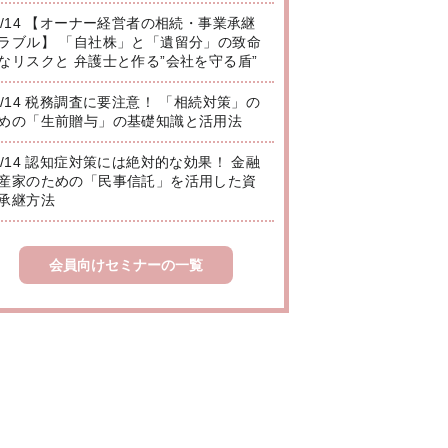
8/14 【オーナー経営者の相続・事業承継
ラブル】 「自社株」と「遺留分」の致命
なリスクと 弁護士と作る”会社を守る盾”
8/14 税務調査に要注意！ 「相続対策」の
めの「生前贈与」の基礎知識と活用法
8/14 認知症対策には絶対的な効果！ 金融
産家のための「民事信託」を活用した資
承継方法
会員向けセミナーの一覧