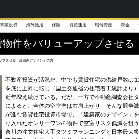
事業投資
海外活用
保険
資産運用
暗号資産
税金
貸物件をバリューアップさせる
ップさせる「建築家デザイン」の力
不動産投資が活況だ。中でも賃貸住宅の供給戸数は'1
を底に上昇に転じ（国土交通省の住宅着工統計より
近年増え続けている。だが、一方で不動産調査会社
によると、全体の空室率は右肩上がり。そんな競争
が進む賃貸住宅投資市場で、「建築家のデザイン」
り入れたオンリーワンの物件で空室リスク低減を狙
奈川の注文住宅大手タツミプランニングと日本最大