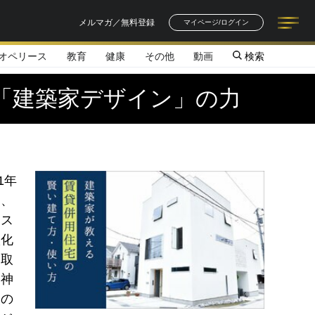
メルマガ／無料登録
マイページ/ログイン
オペリース
教育
健康
その他
動画
検索
記事一覧
連載一覧
著者一覧
書籍一覧
セミナー情報
お知らせ
「建築家デザイン」の力
1年
）、
タス
激化
を取
う神
級の