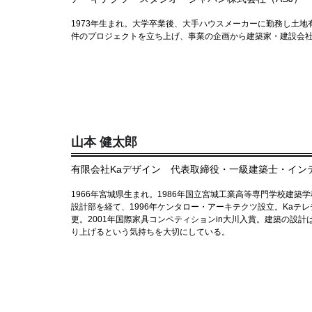
1973年生まれ。大学卒業後、大手ハウスメーカーに勤務し土地有
件のプロジェクトを立ち上げ、事業の企画から建築家・建設会
山本 健太郎
有限会社Kaデザイン 代表取締役・一級建築士・イン
1966年宮城県生まれ。1986年国立宮城工業高等専門学校建
設計部を経て、1996年ケンタロー・アーキテクツ設立。Kaテレ
更。2001年国際家具コンペティションin大川入賞。建築の設
り上げるという気持ちを大切にしている。