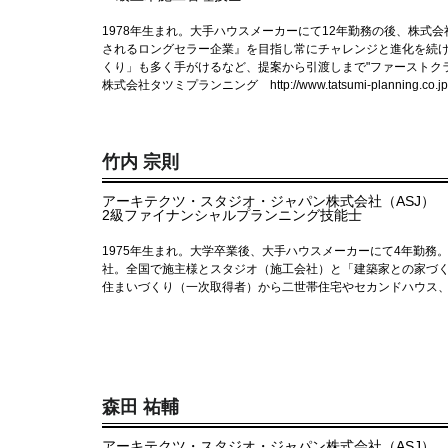
1978年生まれ。大手ハウスメーカーにて12年勤務の後、株式
されるロングセラー企業』を目指し常にチャレンジと進化を続
くり」も多く手がけるなど、提案から引渡しまで"ファーストク
株式会社タツミプランニング http://www.tatsumi-planning.co.jp
竹内 宗則
アーキテクツ・スタジオ・ジャパン株式会社（ASJ） 
2級ファイナンシャルプランニング技能士
1975年生まれ。大学卒業後、大手ハウスメーカーにて4年勤務
社。全国で施主様とスタジオ（施工会社）と「建築家との家づ
住まいづくり（一次取得者）から二世帯住宅やセカンドハウス
森田 祐輔
アーキテクツ・スタジオ・ジャパン株式会社（ASJ） 