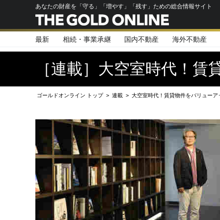
あなたの財産を「守る」「増やす」「残す」ための総合情報サイト
最新
相続・事業承継
国内不動産
海外不動産
［連載］大空室時代！賃
ゴールドオンライン トップ
>
連載
>
大空室時代！賃貸物件をバリューア