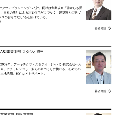
会社タツミプランニングへ入社。同社は創業以来『誰からも愛
け、自社の設計による注文住宅だけでなく「建築家との家づ
ラスのおもてなし"を心掛けている。
/
著者紹介
ASJ事業本部 スタジオ担当
。2002年、アーキテクツ・スタジオ・ジャパン株式会社へ入
くり」にチャレンジし、多くの家づくりに携わる。初めての
、土地活用、移住などをサポート。
著者紹介
営業本部 特販営業部