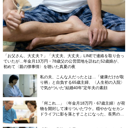
「お父さん、大丈夫？」「大丈夫、大丈夫」LINEで連絡を取り合っ
ていたが…年金月13万円・78歳父の公営団地を訪ねた52歳娘が、
初めて〈親の懐事情〉を聴いた真夏の夜
私の夫、こんな人だったとは…「健康だけが取
り柄」と自負する65歳主婦、〈人生初の入院〉
で気がついた“結婚40年”定年夫の素顔
「何これ…」〈年金月18万円・67歳主婦〉が荷
物を開封して凍りついたワケ。穏やかなセカン
ドライフに影を落とすことになった、長男の嫁
から届いた〈意味不明な郵便物〉