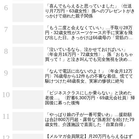
「喜んでもらえると思っていました」〈仕送
り月7万円・63歳女性〉孫へのプレゼントがき
っかけで崩れた親子関係
「もう二度と会えなくていい」…手取り28万
円・32歳女性がスーツケース片手に実家を飛
び出した日。きっかけは66歳母の「背筋の凍
る一言」
「泣いているなら、泣かせておけばいい」
〈年金月16万円・72歳女性〉、孫「おもちゃ
買って！」と泣き叫んでも完全無視を決め込
んだ理由
「なんで電話に出ないのよ！」〈年金月12万
円〉76歳母から12件もの不審な着信。慌てて
駆けつけた48歳長女、実家の惨状に絶句
「ビジネスクラスにしか乗らない」と決めた
老後…。〈貯蓄6,300万円・69歳元会社員〉帰
国後に募った後悔
「やっぱり娘の子が一番可愛いわ」…援助額
は合計800万円超・露骨な“孫差別”を続けた79
歳女性、介護施設で直面した「自業自得」
【メルマガ会員限定】月20万円もらえるはず