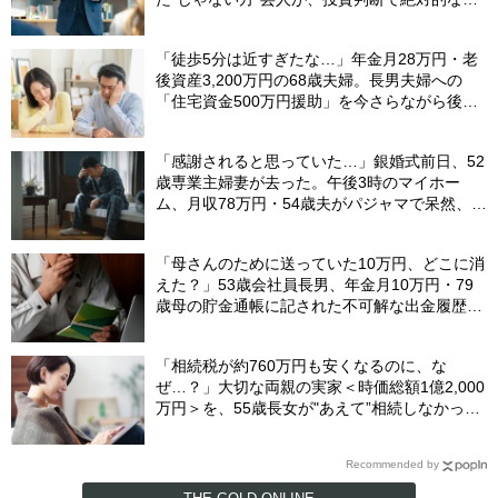
頼を置く「職業の正体」
「徒歩5分は近すぎたな…」年金月28万円・老
後資産3,200万円の68歳夫婦。長男夫婦への
「住宅資金500万円援助」を今さらながら後悔
する切実理由
「感謝されると思っていた…」銀婚式前日、52
歳専業主婦妻が去った。午後3時のマイホー
ム、月収78万円・54歳夫がパジャマで呆然、カ
ーテンは閉まったまま
「母さんのために送っていた10万円、どこに消
えた？」53歳会社員長男、年金月10万円・79
歳母の貯金通帳に記された不可解な出金履歴に
絶句
「相続税が約760万円も安くなるのに、な
ぜ…？」大切な両親の実家＜時価総額1億2,000
万円＞を、55歳長女が"あえて”相続しなかった
ワケ【司法書士が解説】
Recommended by