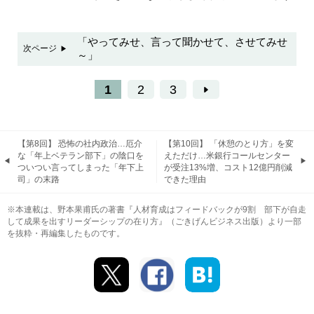
「やってみせ、言って聞かせて、させてみせ
次ページ
～」
1
2
3
【第8回】 恐怖の社内政治…厄介
【第10回】 「休憩のとり方」を変
な「年上ベテラン部下」の陰口を
えただけ…米銀行コールセンター
ついつい言ってしまった「年下上
が受注13%増、コスト12億円削減
司」の末路
できた理由
※本連載は、野本果甫氏の著書『人材育成はフィードバックが9割 部下が自走
して成果を出すリーダーシップの在り方』（ごきげんビジネス出版）より一部
を抜粋・再編集したものです。