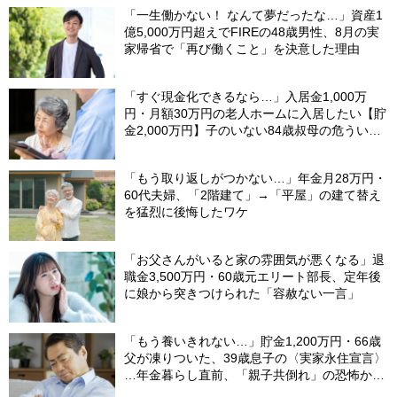
「一生働かない！ なんて夢だったな…」資産1
億5,000万円超えでFIREの48歳男性、8月の実
家帰省で「再び働くこと」を決意した理由
「すぐ現金化できるなら…」入居金1,000万
円・月額30万円の老人ホームに入居したい【貯
金2,000万円】子のいない84歳叔母の危うい決
断。55歳甥の介入で〈叔母の自宅マンション〉
が1億円で売れたワケ
「もう取り返しがつかない…」年金月28万円・
60代夫婦、「2階建て」→「平屋」の建て替え
を猛烈に後悔したワケ
「お父さんがいると家の雰囲気が悪くなる」退
職金3,500万円・60歳元エリート部長、定年後
に娘から突きつけられた「容赦ない一言」
「もう養いきれない…」貯金1,200万円・66歳
父が凍りついた、39歳息子の〈実家永住宣言〉
…年金暮らし直前、「親子共倒れ」の恐怖から
下した決断