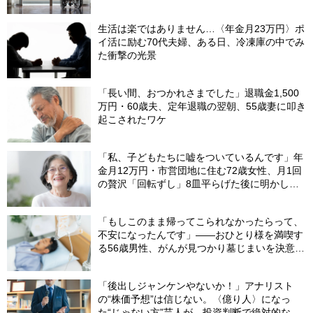
生活は楽ではありません…〈年金月23万円〉ポ
イ活に励む70代夫婦、ある日、冷凍庫の中でみ
た衝撃の光景
「長い間、おつかれさまでした」退職金1,500
万円・60歳夫、定年退職の翌朝、55歳妻に叩き
起こされたワケ
「私、子どもたちに嘘をついているんです」年
金月12万円・市営団地に住む72歳女性、月1回
の贅沢「回転ずし」8皿平らげた後に明かした
「お金がない」と言い続ける理由
「もしこのまま帰ってこられなかったらって、
不安になったんです」――おひとり様を満喫す
る56歳男性、がんが見つかり墓じまいを決意
【終活支援専門の行政書士が解説】
「後出しジャンケンやないか！」アナリスト
の“株価予想”は信じない。〈億り人〉になっ
た“じゃない方”芸人が、投資判断で絶対的な信