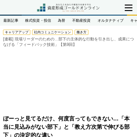
最新記事
株式投資・投信
為替
不動産投資
オルタナティブ
キ
キャリアアップ
社内コミュニケーション
働き方
[連載]
現場リーダーのための…部下の主体的な行動を引き出し、成果につ
なげる「フィードバック技術」【第9回】
ぼーっと見てるだけ、何度言ってもできない…「本
当に見込みがない部下」と「教え方次第で伸びる部
下」の決定的な違い