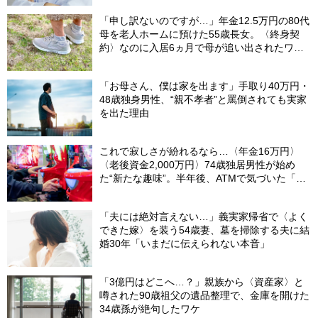
「申し訳ないのですが…」年金12.5万円の80代
母を老人ホームに預けた55歳長女。〈終身契
約〉なのに入居6ヵ月で母が追い出されたワ
ケ…施設職員が言いにくそうに告げたひと言
【社労士FPが解説】
「お母さん、僕は家を出ます」手取り40万円・
48歳独身男性、“親不孝者”と罵倒されても実家
を出た理由
これで寂しさが紛れるなら…〈年金16万円〉
〈老後資金2,000万円〉74歳独居男性が始め
た“新たな趣味”。半年後、ATMで気づいた「異
変」
「夫には絶対言えない…」義実家帰省で〈よく
できた嫁〉を装う54歳妻、墓を掃除する夫に結
婚30年「いまだに伝えられない本音」
「3億円はどこへ…？」親族から〈資産家〉と
噂された90歳祖父の遺品整理で、金庫を開けた
34歳孫が絶句したワケ