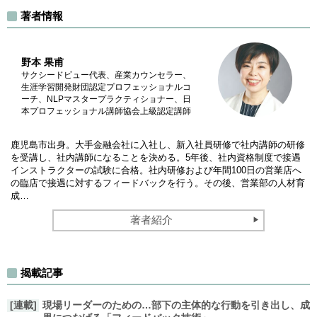
著者情報
野本 果甫
サクシードビュー代表、産業カウンセラー、
生涯学習開発財団認定プロフェッショナルコ
ーチ、NLPマスタープラクティショナー、日
本プロフェッショナル講師協会上級認定講師
鹿児島市出身。大手金融会社に入社し、新入社員研修で社内講師の研修
を受講し、社内講師になることを決める。5年後、社内資格制度で接遇
インストラクターの試験に合格。社内研修および年間100日の営業店へ
の臨店で接遇に対するフィードバックを行う。その後、営業部の人材育
成…
著者紹介
揭載記事
[連載]
現場リーダーのための…部下の主体的な行動を引き出し、成