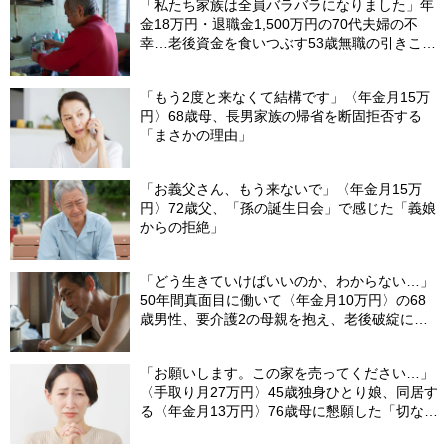
「私たち家族は全員バラバラになりました」年
金18万円・退職金1,500万円の70代夫婦の不
幸…老後資金を食いつぶす53歳無職の引きこも
り息子が、2階の四畳半から〈消えた日〉
「もう2度と来なくて結構です」〈年金月15万
円〉68歳母、長男家族の帰省を断固拒否する
「まさかの理由」
「お義父さん、もう来ないで」〈年金月15万
円〉72歳父、「孫の誕生日会」で感じた「義娘
からの拒絶」
「どう生きていけばいいのか、わからない…」
50年間真面目に働いて〈年金月10万円〉の68
歳男性、要介護2の母親を抱え、老後破綻に怯
える日々
「お願いします。この家を売ってください…」
〈手取り月27万円〉45歳独身ひとり娘、同居す
る〈年金月13万円〉76歳母に懇願した「切ない
理由」