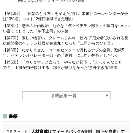
果につなげる「フィードバック技術」
【第10回】 「休憩のとり方」を変えただけ…米銀行コールセンターが受
注13%増、コスト12億円削減できた理由
【第8回】 恐怖の社内政治…厄介な「年上ベテラン部下」の陰口をついつ
い言ってしまった「年下上司」の末路
【第7回】 激しい物言い、クレームまみれ…社内で“厄介者”扱いされる反
抗的態度のベテラン社員が突然丸くなった「上司からのひと言」
【第6回】 わかりません…コールセンターで流れるナゾの空気。勤続5
年、ベテランオペレーター部下の「返答」に上司が愕然としたワケ
【第5回】 「やります」と言って、やらない部下…「えっそんなこと
で？」上司が拍子抜けする、部下が動けなかった“意外すぎる”理由
連載記事一覧
書籍
人材育成はフィードバックが9割 部下が自走して