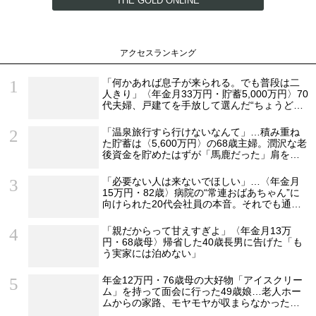
THE GOLD ONLINE
アクセスランキング
「何かあれば息子が来られる。でも普段は二
人きり」〈年金月33万円・貯蓄5,000万円〉70
代夫婦、戸建てを手放して選んだ“ちょうどい
い距離”
「温泉旅行すら行けないなんて」…積み重ね
た貯蓄は〈5,600万円〉の68歳主婦。潤沢な老
後資金を貯めたはずが「馬鹿だった」肩を落
とす理由
「必要ない人は来ないでほしい」…〈年金月
15万円・82歳〉病院の“常連おばあちゃん”に
向けられた20代会社員の本音。それでも通い
続ける理由
「親だからって甘えすぎよ」〈年金月13万
円・68歳母〉帰省した40歳長男に告げた「も
う実家には泊めない」
年金12万円・76歳母の大好物「アイスクリー
ム」を持って面会に行った49歳娘…老人ホー
ムからの家路、モヤモヤが収まらなかったワ
ケ