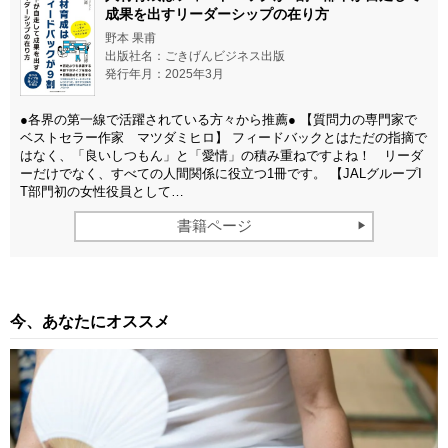
成果を出すリーダーシップの在り方
野本 果甫
出版社名：ごきげんビジネス出版
発行年月：2025年3月
●各界の第一線で活躍されている方々から推薦● 【質問力の専門家で
ベストセラー作家 マツダミヒロ】 フィードバックとはただの指摘で
はなく、「良いしつもん」と「愛情」の積み重ねですよね！ リーダ
ーだけでなく、すべての人間関係に役立つ1冊です。 【JALグループI
T部門初の女性役員として…
書籍ページ
今、あなたにオススメ