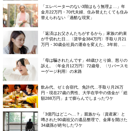
「エレベーターのない3階はもう無理よ…」年
金月22万円・70代夫婦、住み替えたくても住み
替えられない「過酷な現実」
「返済はお父さんたちがするから」家族の約束
が千切れた日…〈奨学金384万円〉手取り月21
万円・30歳会社員の運命を変えた、3年前、見
知らぬ番号からの“一本の電話”
「母は騙されたんです」48歳ひとり娘、怒りの
訴え。〈年金月12万円〉72歳母、〈リバースモ
ーゲージ利用〉の末路
飲み代、ゼミ合宿代、免許代…手取り月26万
円・現在27歳の男性、大学在学中の借金が「総
額288万円」まで膨らんでしまったワケ
「3億円はどこへ…？」親族から〈資産家〉と
噂された90歳祖父の遺品整理で、金庫を開けた
34歳孫が絶句したワケ