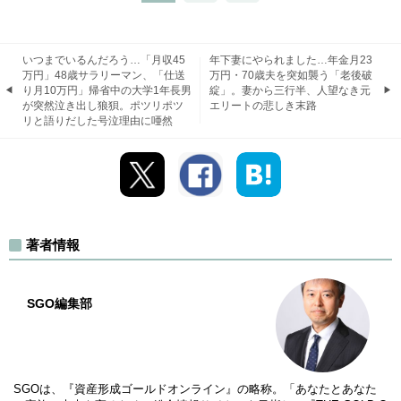
いつまでいるんだろう…「月収45
年下妻にやられました…年金月23
万円」48歳サラリーマン、「仕送
万円・70歳夫を突如襲う「老後破
り月10万円」帰省中の大学1年長男
綻」。妻から三行半、人望なき元
が突然泣き出し狼狽。ポツリポツ
エリートの悲しき末路
リと語りだした号泣理由に唖然
著者情報
SGO編集部
SGOは、『資産形成ゴールドオンライン』の略称。「あなたとあなた