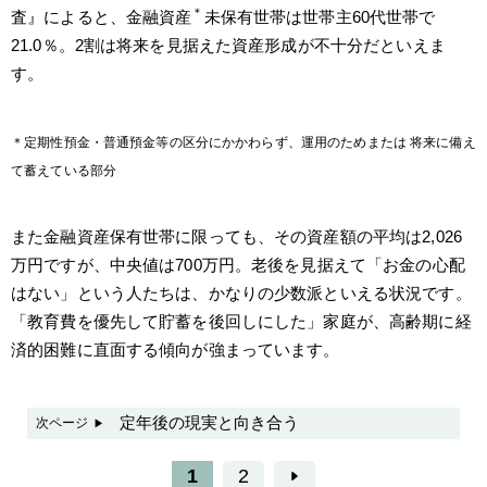
＊
査』によると、金融資産
未保有世帯は世帯主60代世帯で
21.0％。2割は将来を見据えた資産形成が不十分だといえま
す。
＊定期性預金・普通預金等の区分にかかわらず、運用のためまたは 将来に備え
て蓄えている部分
また金融資産保有世帯に限っても、その資産額の平均は2,026
万円ですが、中央値は700万円。老後を見据えて「お金の心配
はない」という人たちは、かなりの少数派といえる状況です。
「教育費を優先して貯蓄を後回しにした」家庭が、高齢期に経
済的困難に直面する傾向が強まっています。
定年後の現実と向き合う
次ページ
1
2