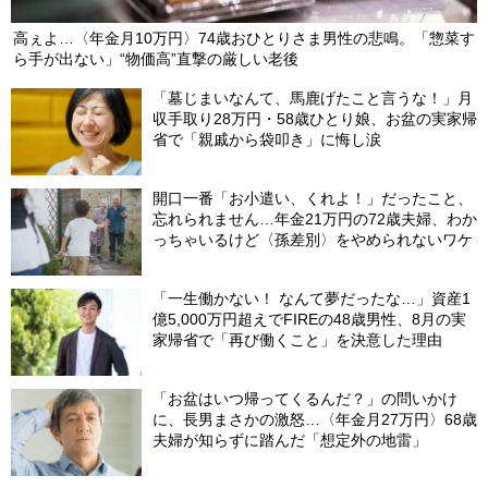
高ぇよ…〈年金月10万円〉74歳おひとりさま男性の悲鳴。「惣菜す
ら手が出ない」“物価高”直撃の厳しい老後
「墓じまいなんて、馬鹿げたこと言うな！」月
収手取り28万円・58歳ひとり娘、お盆の実家帰
省で「親戚から袋叩き」に悔し涙
開口一番「お小遣い、くれよ！」だったこと、
忘れられません…年金21万円の72歳夫婦、わか
っちゃいるけど〈孫差別〉をやめられないワケ
「一生働かない！ なんて夢だったな…」資産1
億5,000万円超えでFIREの48歳男性、8月の実
家帰省で「再び働くこと」を決意した理由
「お盆はいつ帰ってくるんだ？」の問いかけ
に、長男まさかの激怒…〈年金月27万円〉68歳
夫婦が知らずに踏んだ「想定外の地雷」