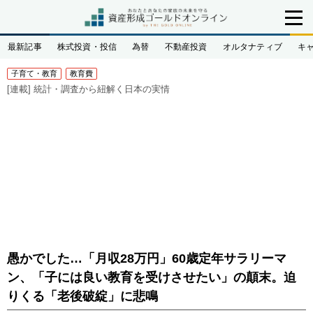
最新記事
株式投資・投信
為替
不動産投資
オルタナティブ
キ
子育て・教育
教育費
[連載]
統計・調査から紐解く日本の実情
愚かでした…「月収28万円」60歳定年サラリーマ
ン、「子には良い教育を受けさせたい」の顛末。迫
りくる「老後破綻」に悲鳴