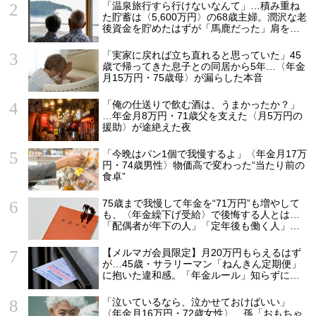
「温泉旅行すら行けないなんて」…積み重ね
た貯蓄は〈5,600万円〉の68歳主婦。潤沢な老
後資金を貯めたはずが「馬鹿だった」肩を落
とす理由
「実家に戻れば立ち直れると思っていた」45
歳で帰ってきた息子との同居から5年…〈年金
月15万円・75歳母〉が漏らした本音
「俺の仕送りで飲む酒は、うまかったか？」
…年金月8万円・71歳父を支えた〈月5万円の
援助〉が途絶えた夜
「今晩はパン1個で我慢するよ」〈年金月17万
円・74歳男性〉物価高で変わった“当たり前の
食卓”
75歳まで我慢して年金を“71万円”も増やして
も、〈年金繰下げ受給〉で後悔する人とは…
「配偶者が年下の人」「定年後も働く人」
「特別な年金を受け取れる人」【CFPが解
説】
【メルマガ会員限定】月20万円もらえるはず
が…45歳・サラリーマン「ねんきん定期便」
に抱いた違和感。「年金ルール」知らずにそ
のまま20年…65歳で受け取ることになる年金
額に唖然「何かの間違いでは？」
「泣いているなら、泣かせておけばいい」
〈年金月16万円・72歳女性〉、孫「おもちゃ