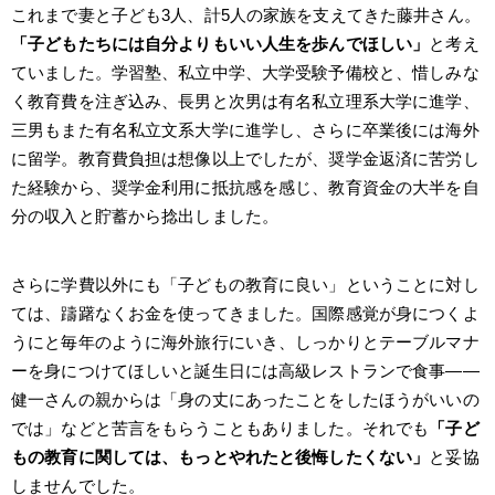
これまで妻と子ども3人、計5人の家族を支えてきた藤井さん。
「子どもたちには自分よりもいい人生を歩んでほしい」
と考え
ていました。学習塾、私立中学、大学受験予備校と、惜しみな
く教育費を注ぎ込み、長男と次男は有名私立理系大学に進学、
三男もまた有名私立文系大学に進学し、さらに卒業後には海外
に留学。教育費負担は想像以上でしたが、奨学金返済に苦労し
た経験から、奨学金利用に抵抗感を感じ、教育資金の大半を自
分の収入と貯蓄から捻出しました。
さらに学費以外にも「子どもの教育に良い」ということに対し
ては、躊躇なくお金を使ってきました。国際感覚が身につくよ
うにと毎年のように海外旅行にいき、しっかりとテーブルマナ
ーを身につけてほしいと誕生日には高級レストランで食事――
健一さんの親からは「身の丈にあったことをしたほうがいいの
では」などと苦言をもらうこともありました。それでも
「子ど
もの教育に関しては、もっとやれたと後悔したくない」
と妥協
しませんでした。