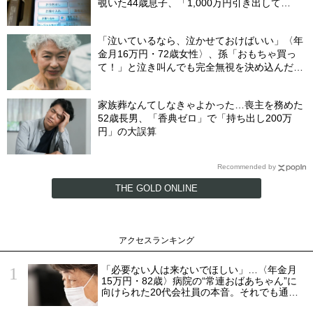
覗いた44歳息子、「1,000万円引き出して
る…」と呆然。理由を問いただし、自分を責め
たワケ
「泣いているなら、泣かせておけばいい」〈年
金月16万円・72歳女性〉、孫「おもちゃ買っ
て！」と泣き叫んでも完全無視を決め込んだ理
由
家族葬なんてしなきゃよかった…喪主を務めた
52歳長男、「香典ゼロ」で「持ち出し200万
円」の大誤算
Recommended by
THE GOLD ONLINE
アクセスランキング
「必要ない人は来ないでほしい」…〈年金月
15万円・82歳〉病院の“常連おばあちゃん”に
向けられた20代会社員の本音。それでも通い
続ける理由