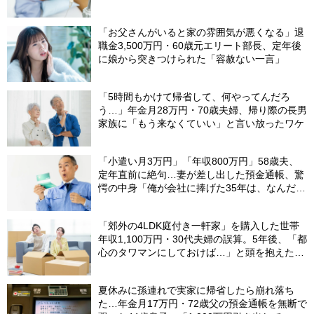
【終活支援専門の行政書士が解説】
「お父さんがいると家の雰囲気が悪くなる」退
職金3,500万円・60歳元エリート部長、定年後
に娘から突きつけられた「容赦ない一言」
「5時間もかけて帰省して、何やってんだろ
う…」年金月28万円・70歳夫婦、帰り際の長男
家族に「もう来なくていい」と言い放ったワケ
「小遣い月3万円」「年収800万円」58歳夫、
定年直前に絶句…妻が差し出した預金通帳、驚
愕の中身「俺が会社に捧げた35年は、なんだっ
たんだろう？」
「郊外の4LDK庭付き一軒家」を購入した世帯
年収1,100万円・30代夫婦の誤算。5年後、「都
心のタワマンにしておけば…」と頭を抱えたワ
ケ
夏休みに孫連れで実家に帰省したら崩れ落ち
た…年金月17万円・72歳父の預金通帳を無断で