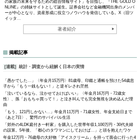
の家族の未来を守るための総合情報サイト」を目指し、『THE GOLD O
NLINE』の姉妹サイトとして誕生。証券会社など金融機関出身のメンバ
ーが中心となり、資産形成に役立つノウハウを発信している。X（旧ツ
イッタ…
著者紹介
揭載記事
[連載]
統計・調査から紐解く日本の実情
「愚かでした…」〈年金月15万円〉81歳母、印鑑と通帳を預けた54歳息
子から「もう一銭もない！」と逆ギレされ茫然
「泣いているなら、泣かせておけばいい」〈年金月16万円・72歳女
性〉、孫「おもちゃ買って！」と泣き叫んでも完全無視を決め込んだ理
由
「もう、121円しかない…」年金月11万円・71歳女性、年金支給日まで
〈あと7日〉、驚愕のサバイバル生活
「郊外の4LDK庭付き一軒家」を購入した世帯年収1,100万円・30代夫婦
の誤算。5年後、「都心のタワマンにしておけば…」と頭を抱えたワケ
年金12万円・76歳母の大好物「アイスクリーム」を持って面会に行った4