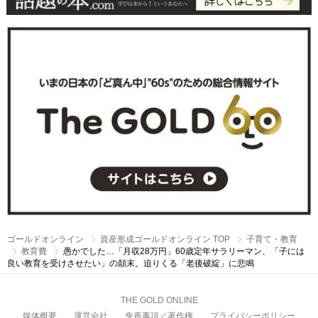
ゴールドオンライン
資産形成ゴールドオンライン TOP
子育て・教育
教育費
愚かでした…「月収28万円」60歳定年サラリーマン、「子には
良い教育を受けさせたい」の顛末。迫りくる「老後破綻」に悲鳴
THE GOLD ONLINE
媒体概要
運営会社
免責事項／著作権
プライバシーポリシー