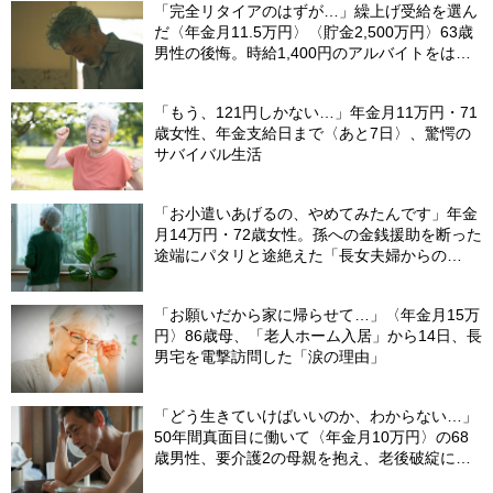
「完全リタイアのはずが…」繰上げ受給を選ん
だ〈年金月11.5万円〉〈貯金2,500万円〉63歳
男性の後悔。時給1,400円のアルバイトをはじ
めた「切実な理由」
「もう、121円しかない…」年金月11万円・71
歳女性、年金支給日まで〈あと7日〉、驚愕の
サバイバル生活
「お小遣いあげるの、やめてみたんです」年金
月14万円・72歳女性。孫への金銭援助を断った
途端にパタリと途絶えた「長女夫婦からの
LINE」
「お願いだから家に帰らせて…」〈年金月15万
円〉86歳母、「老人ホーム入居」から14日、長
男宅を電撃訪問した「涙の理由」
「どう生きていけばいいのか、わからない…」
50年間真面目に働いて〈年金月10万円〉の68
歳男性、要介護2の母親を抱え、老後破綻に怯
える日々