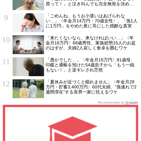
買って！」と泣き叫んでも完全無視を決め込
んだ理由
「ごめんね、もうお小遣いはあげられな
い…」〈年金月14万円・70歳女性〉、「孫1人
に1万円」をやめた夜に耳にした残酷な真実
「来たくないなら、来なければいい…」〈年
金月16万円〉68歳男性、家族総勢15人のお盆
のはずが、夫婦2人寂しく食卓を囲むワケ
「愚かでした…」〈年金月15万円〉81歳母、
印鑑と通帳を預けた54歳息子から「もう一銭
もない！」と逆ギレされ茫然
「夏休みが近づくと眠れません」〈年金月28
万円・貯蓄3,400万円〉60代夫婦、“孫連れで2
週間滞在”する長男一家に怯えるワケ
Recommended by