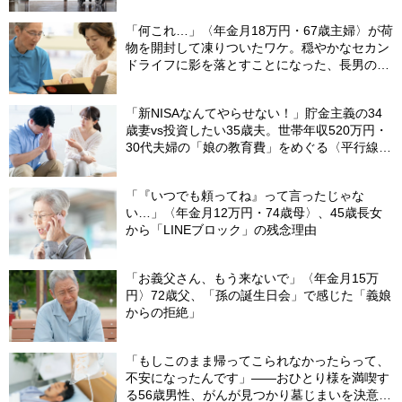
「何これ…」〈年金月18万円・67歳主婦〉が荷
物を開封して凍りついたワケ。穏やかなセカン
ドライフに影を落とすことになった、長男の嫁
から届いた〈意味不明な郵便物〉
「新NISAなんてやらせない！」貯金主義の34
歳妻vs投資したい35歳夫。世帯年収520万円・
30代夫婦の「娘の教育費」をめぐる〈平行線の
議論〉
「『いつでも頼ってね』って言ったじゃな
い…」〈年金月12万円・74歳母〉、45歳長女
から「LINEブロック」の残念理由
「お義父さん、もう来ないで」〈年金月15万
円〉72歳父、「孫の誕生日会」で感じた「義娘
からの拒絶」
「もしこのまま帰ってこられなかったらって、
不安になったんです」――おひとり様を満喫す
る56歳男性、がんが見つかり墓じまいを決意