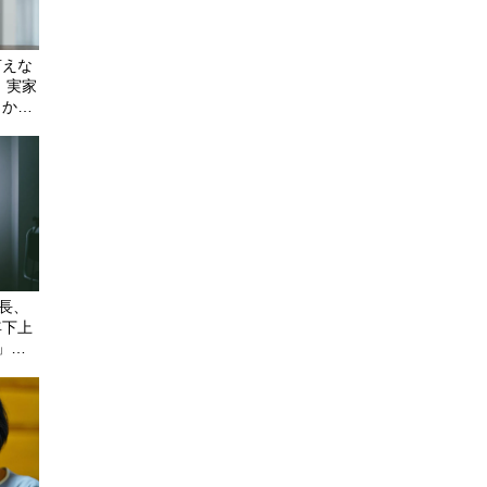
言えな
、実家
しかな
部長、
年下上
」で