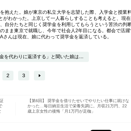
を抱えた。娘が東京の私立大学を志望した際、入学金と授業
ことがわかった。上京して一人暮らしすることも考えると、現在
、自分たちと同じく奨学金を利用してもらうという苦渋の判
のまま東京で就職し、今年で社会人2年目になる。都会で活躍
Aさんは現在、娘に代わって奨学金を返済している。
金を代わりに返済する」と聞いた娘は…
2
3
証
【第6回】 奨学金を借りたせいでやりたい仕事に就けな
で
かった…毎日納豆生活で栄養失調に。月収21万円、22
な
歳上京女性の後悔「月1万円が足枷」