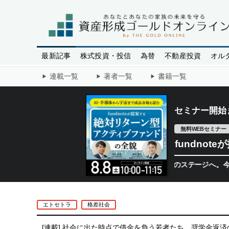
最新記事
株式投資・投信
為替
不動産投資
オル
連載一覧
著者一覧
書籍一覧
セミナー開始
無料WEBセミナー
fundno
半導体相場は次のステージへ。今、機関投資家
エトセトラ
格差社会
[連載]
社会に出た時点で借金を負う若者たち…奨学金返済