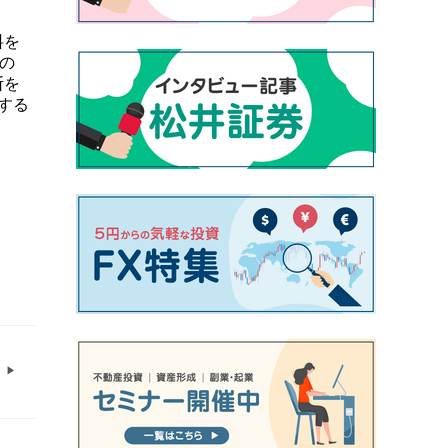
料を
の
断を
する