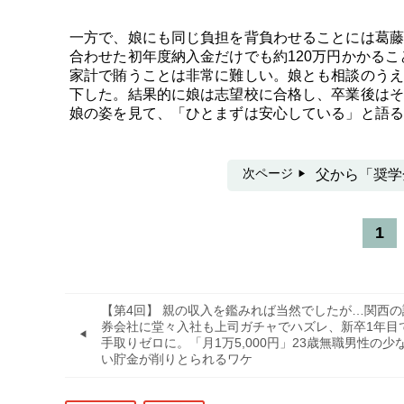
一方で、娘にも同じ負担を背負わせることには葛藤
合わせた初年度納入金だけでも約120万円かかる
家計で賄うことは非常に難しい。娘とも相談のうえ
下した。結果的に娘は志望校に合格し、卒業後はそ
娘の姿を見て、「ひとまずは安心している」と語る
次ページ
父から「奨学
1
【第4回】 親の収入を鑑みれば当然でしたが…関西の
券会社に堂々入社も上司ガチャでハズレ、新卒1年目
手取りゼロに。「月1万5,000円」23歳無職男性の少
い貯金が削りとられるワケ