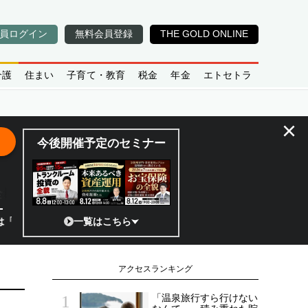
員ログイン
無料会員登録
THE GOLD ONLINE
介護
住まい
子育て・教育
税金
年金
エトセトラ
×
今後開催予定のセミナー
全貌
?」 日本の宇宙ベンチャーのココがスゴイ！／補助金から実需へ、知られ
一覧はこちら
アクセスランキング
「温泉旅行すら行けない