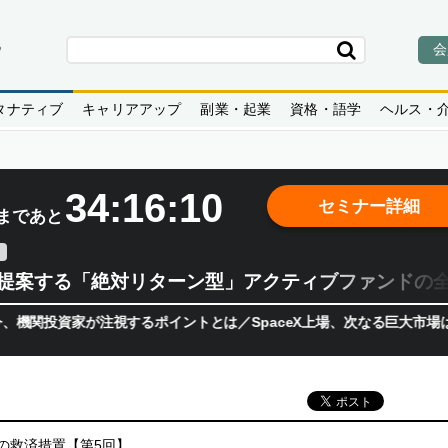
会
タナティブ
キャリアアップ
副業・起業
資格・語学
ヘルス・
34:16:09
セミナー詳細
まであと
teが提案する「絶対リターン型」アクティブファンドの
が注視するポイントとは／SpaceX上場、次なる巨大市場は「宇宙!
の救済措置【第5回】