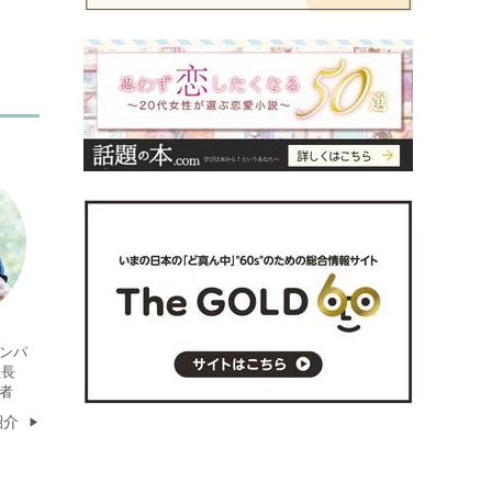
ンパ
社長
者
紹介