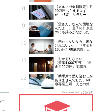
で後悔する人とは…「配
偶者が年下の人」「定年
【メルマガ会員限定】月
後も働く人」「特別な年
20万円もらえるはず
金を受け取れる人」
が…45歳・サラリーマ
【CFPが解説】
ン「ねんきん定期便」に
抱いた違和感。「年金ル
「父さん、なんで団地な
ール」知らずにそのまま
んだよ…」息子の引き止
20年…65歳で受け取る
めにも揺るがなかった
ことになる年金額に唖然
〈年金月15万円・69歳
「何かの間違いでは？」
男性〉の決意
「来たくないなら、来な
ければいい…」〈年金月
16万円〉68歳男性、家
族総勢15人のお盆のは
ずが、夫婦2人寂しく食
「おかえりなさい」…
卓を囲むワケ
〈資産4,000万円〉〈年
金月22万円〉退職祝い
の「ヨーロッパ2週間旅
行」から帰国した65歳
「助手席で黙り込むしか
夫婦。余韻を吹き飛ばし
ありませんでした」60
た“破綻の影”
歳専業主婦、夫との外出
で気づいた“決定的な違
和感”
Recommended by
5年