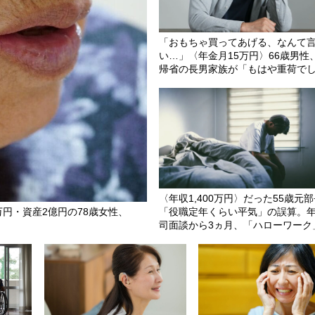
「おもちゃ買ってあげる、なんて
い…」〈年金月15万円〉66歳男性
帰省の長男家族が「もはや重荷で
い」現実
〈年収1,400万円〉だった55歳元
円・資産2億円の78歳女性、
「役職定年くらい平気」の誤算。
司面談から3ヵ月、「ハローワーク
直面した屈辱