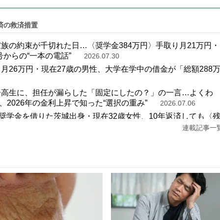
済の救済措置
家族の約束が千切れた日…〈奨学金384万円〉手取り月21万円・
号からの“一本の電話”
2026.07.30
月26万円・現在27歳の男性、大学在学中の借金が「総額288
女子高生に、担任が漏らした「固定にしたの？」の一言…よくわ
2026年の金利上昇で知った“選択の重み”
2026.07.06
の奨学金を借りた茨城出身・現在32歳女性、10年返済しても〈
と”
2026.06.22
連載記事一
した」手取り月21万円の26歳女性、18歳のとき〈奨学金〉を
6.06.06