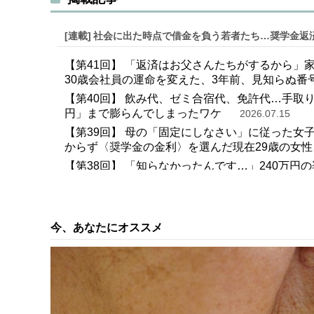
[連載]
社会に出た時点で借金を負う若者たち…奨学金返
【第41回】 「返済はお父さんたちがするから」
30歳会社員の運命を変えた、3年前、見知らぬ番
【第40回】 飲み代、ゼミ合宿代、免許代…手取り
円」まで膨らんでしまったワケ
2026.07.15
【第39回】 母の「固定にしなさい」に従った
からず〈奨学金の金利〉を選んだ現在29歳の女性、
【第38回】 「知らなかったんです…」240万円
高150万円〉の衝撃。返すときに“初めて知ったこ
【第37回】 「結婚してから本当の意味がわかりま
借りる前に告げられた「父の言葉」の真意
202
今、あなたにオススメ