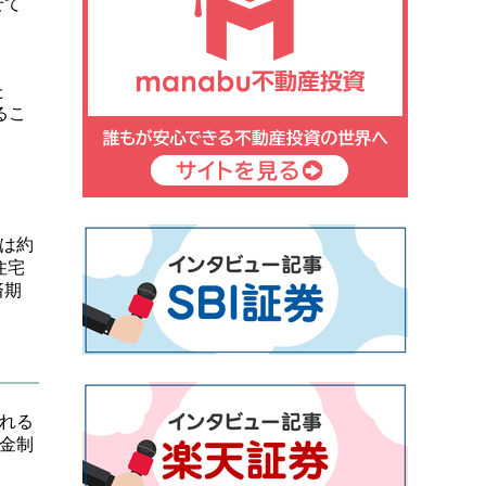
せて
た
るこ
は約
住宅
済期
れる
金制