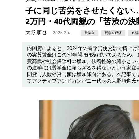
子に同じ苦労をさせたくない…
2万円・40代両親の「苦渋の決
大野 順也
2025.2.4
奨学金
奨学金返済
経済
内閣府によると、2024年の春季労使交渉で賃上
の実質賃金はこの30年間ほぼ横ばいであるため
費高騰や社会保険料の増加、扶養控除の縮小とい
の進学には奨学金に頼らざるを得ないという家庭
間貸与人数や貸与額は増加傾向にある。本記事で
てアクティブアンドカンパニー代表の大野順也氏