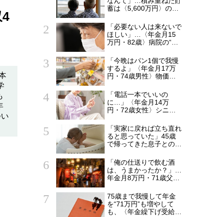
なんて」…積み重ねた貯
蓄は〈5,600万円〉の68
4
歳主婦。潤沢な老後資金
を貯めたはずが「馬鹿だ
「必要ない人は来ないで
った」肩を落とす理由
ほしい」…〈年金月15
万円・82歳〉病院の“常
連おばあちゃん”に向け
られた20代会社員の本
「今晩はパン1個で我慢
音。それでも通い続ける
するよ」〈年金月17万
理由
本
円・74歳男性〉物価高
で変わった“当たり前の
学
食卓”
「電話一本でいいの
も
に…」〈年金月14万
年
円・72歳女性〉シニア
つい
マンションで待ち続けた
家族からの連絡
「実家に戻れば立ち直れ
ると思っていた」45歳
で帰ってきた息子との同
居から5年…〈年金月15
万円・75歳母〉が漏ら
「俺の仕送りで飲む酒
した本音
は、うまかったか？」…
年金月8万円・71歳父を
支えた〈月5万円の援
助〉が途絶えた夜
75歳まで我慢して年金
を“71万円”も増やして
も、〈年金繰下げ受給〉