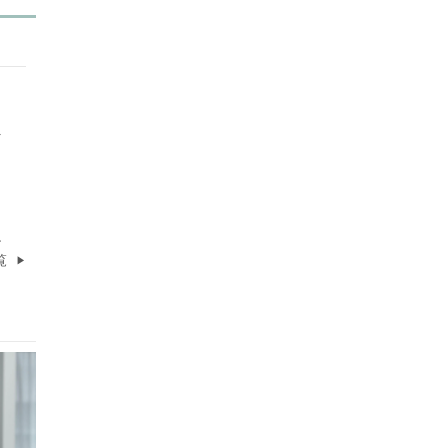
万
残
覧