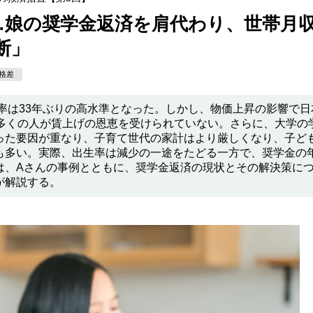
娘の奨学金返済を肩代わり、世帯月収
断」
格差
げ率は33年ぶりの高水準となった。しかし、物価上昇の影響で日
、多くの人が賃上げの恩恵を受けられていない。さらに、大学の
った要因が重なり、子育て世代の家計はより厳しくなり、子ど
も多い。実際、出生率は減少の一途をたどる一方で、奨学金の
は、Aさんの事例とともに、奨学金返済の現状とその解決策に
が解説する。