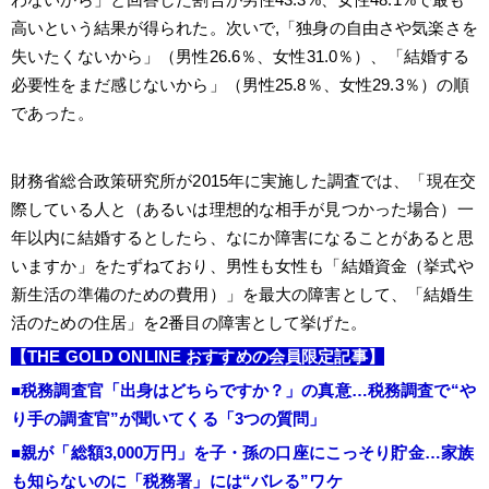
高いという結果が得られた。次いで,「独身の自由さや気楽さを
失いたくないから」（男性26.6％、女性31.0％）、「結婚する
必要性をまだ感じないから」（男性25.8％、女性29.3％）の順
であった。
財務省総合政策研究所が2015年に実施した調査では、「現在交
際している人と（あるいは理想的な相手が見つかった場合）一
年以内に結婚するとしたら、なにか障害になることがあると思
いますか」をたずねており、男性も女性も「結婚資金（挙式や
新生活の準備のための費用）」を最大の障害として、「結婚生
活のための住居」を2番目の障害として挙げた。
【THE GOLD ONLINE おすすめの会員限定記事】
■税務調査官「出身はどちらですか？」の真意…税務調査で“や
り手の調査官”が聞いてくる「3つの質問」
■親が「総額3,000万円」を子・孫の口座にこっそり貯金…家族
も知らないのに「税務署」には“バレる”ワケ