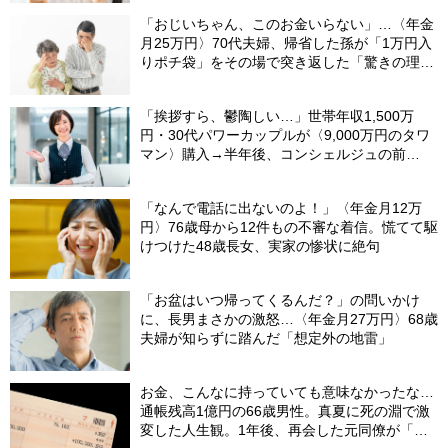
「おじいちゃん、このお金いらない」…〈年金
月25万円〉70代夫婦、帰省した孫が「1万円入
りポチ袋」をその場で突き返した「驚きの理
由」
「挨拶すら、鬱陶しい…」世帯年収1,500万
円・30代パワーカップルが〈9,000万円のタワ
マン〉購入→半年後、コンシェルジュの前
を“顔を伏せて”通るワケ
「なんで電話に出ないのよ！」〈年金月12万
円〉76歳母から12件もの不審な着信。慌てて駆
けつけた48歳長女、実家の惨状に絶句
「お盆はいつ帰ってくるんだ？」の問いかけ
に、長男まさかの激怒…〈年金月27万円〉68歳
夫婦が知らずに踏んだ「想定外の地雷」
お金、こんなに持っていても意味なかったな…
通帳残高1億円の66歳男性。真夏に死の淵で激
変した人生観。1年後、再会した元同僚が「振