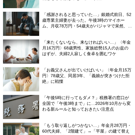
「感謝されると思っていた…」銀婚式前日、52
歳専業主婦妻が去った。午後3時のマイホー
ム、月収78万円・54歳夫がパジャマで呆然、カ
ーテンは閉まったまま
「来たくないなら、来なければいい…」〈年金
月16万円〉68歳男性、家族総勢15人のお盆の
はずが、夫婦2人寂しく食卓を囲むワケ
「お義父さんが出ていけばいい」〈年金月15万
円〉78歳父、同居3年、「義娘が突きつけた拒
絶」に戦慄
「午後5時に行ってもダメ？」税務署の窓口が
全国で「午後3時まで」に…2026年10月から変
わる新ルールと知っておきたい注意点
「もう取り返しがつかない…」年金月28万円・
60代夫婦、「2階建て」→「平屋」の建て替え