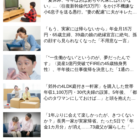
「夏休み、今年はおばあちゃん家には行かな
い」…〈往復新幹線代3万円〉をかけ不機嫌な
小6息子を送る愚行。“妻の配慮”に夫がキレたワ
ケ
「もう、実家には帰らないから」年金月15万
円・65歳主婦、39歳の娘の絶縁宣言に絶句。孫
の顔すら見られなくなった「不用意な一言」
「“一生働かない”というのが、夢だったんで
す」〈資産1億円突破でFIREの45歳独身男
性〉、半年後に仕事復帰を決意した「1通の通
知」
「郊外の4LDK庭付き一軒家」を購入した世帯
年収1,100万円・30代夫婦の誤算。5年後、「都
心のタワマンにしておけば…」と頭を抱えたワ
ケ
「1年ぶりに会えて楽しかったが、きつくない
か？」長男一家が実家帰省。たった5日で「年
金1カ月分」が消え……73歳父が漏らした「本
音」