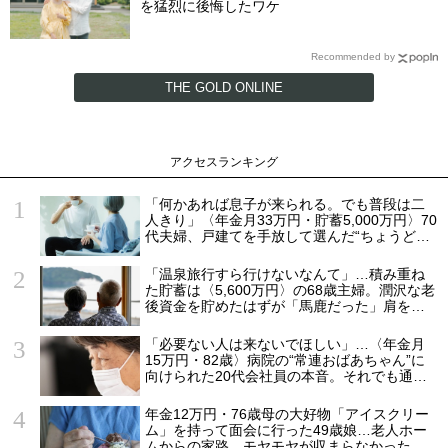
を猛烈に後悔したワケ
Recommended by
THE GOLD ONLINE
アクセスランキング
「何かあれば息子が来られる。でも普段は二
人きり」〈年金月33万円・貯蓄5,000万円〉70
代夫婦、戸建てを手放して選んだ“ちょうどい
い距離”
「温泉旅行すら行けないなんて」…積み重ね
た貯蓄は〈5,600万円〉の68歳主婦。潤沢な老
後資金を貯めたはずが「馬鹿だった」肩を落
とす理由
「必要ない人は来ないでほしい」…〈年金月
15万円・82歳〉病院の“常連おばあちゃん”に
向けられた20代会社員の本音。それでも通い
続ける理由
年金12万円・76歳母の大好物「アイスクリー
ム」を持って面会に行った49歳娘…老人ホー
ムからの家路、モヤモヤが収まらなかったワ