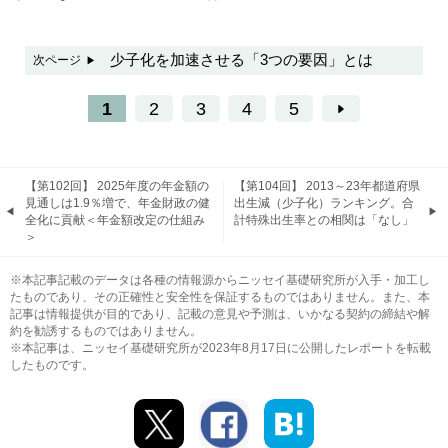
少子化を加速させる「3つの要因」とは
次ページ
1
2
3
4
5
【第102回】 2025年度の年金額の
【第104回】 2013～23年都道府県
見通しは1.9％増で、年金財政の健
出生減（少子化）ランキング。合
全化に貢献＜年金額改定の仕組み
計特殊出生率との相関は「なし」
＞
※本記事記載のデータは各種の情報源からニッセイ基礎研究所が入手・加工し
たものであり、その正確性と安全性を保証するものではありません。また、本
記事は情報提供が目的であり、記載の意見や予測は、いかなる契約の締結や解
約を勧誘するものではありません。
※本記事は、ニッセイ基礎研究所が2023年8月17日に公開したレポートを転載
したものです。