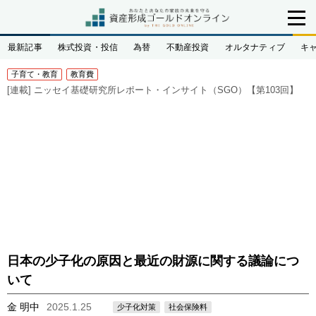
最新記事
株式投資・投信
為替
不動産投資
オルタナティブ
キ
子育て・教育
教育費
[連載]
ニッセイ基礎研究所レポート・インサイト（SGO）【第103回】
日本の少子化の原因と最近の財源に関する議論につ
いて
金 明中
2025.1.25
少子化対策
社会保険料