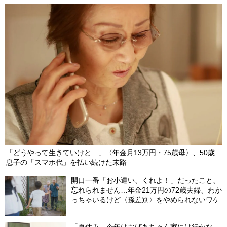
「どうやって生きていけと…」〈年金月13万円・75歳母〉、50歳
息子の「スマホ代」を払い続けた末路
開口一番「お小遣い、くれよ！」だったこと、
忘れられません…年金21万円の72歳夫婦、わか
っちゃいるけど〈孫差別〉をやめられないワケ