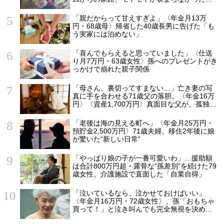
ケ
「親だからって甘えすぎよ」〈年金月13万
円・68歳母〉帰省した40歳長男に告げた「も
う実家には泊めない」
「喜んでもらえると思っていました」〈仕送
り月7万円・63歳女性〉孫へのプレゼントがき
っかけで崩れた親子関係
「母さん、裏切ってすまない…」亡き妻の写
真に手を合わせる71歳父の落胆。〈年金16万
円〉〈資産1,700万円〉真面目な父が、孤独の
中で失った「40万円と自尊心」
「老後は海の見える町へ」〈年金月25万円・
預貯金2,500万円〉71歳夫婦、移住2年後に娘
が驚いた“新しい日常”
「やっぱり娘の子が一番可愛いわ」…援助額
は合計800万円超・露骨な“孫差別”を続けた79
歳女性、介護施設で直面した「自業自得」
「泣いているなら、泣かせておけばいい」
〈年金月16万円・72歳女性〉、孫「おもちゃ
買って！」と泣き叫んでも完全無視を決め込
んだ理由