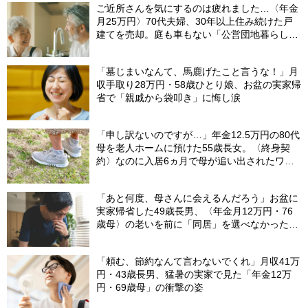
ご近所さんを気にするのは疲れました…〈年金
月25万円〉70代夫婦、30年以上住み続けた戸
建てを売却。庭も車もない「公営団地暮らし」
で見つけた幸せ
「墓じまいなんて、馬鹿げたこと言うな！」月
収手取り28万円・58歳ひとり娘、お盆の実家帰
省で「親戚から袋叩き」に悔し涙
「申し訳ないのですが…」年金12.5万円の80代
母を老人ホームに預けた55歳長女。〈終身契
約〉なのに入居6ヵ月で母が追い出されたワ
ケ…施設職員が言いにくそうに告げたひと言
【社労士FPが解説】
「あと何度、母さんに会えるんだろう」お盆に
実家帰省した49歳長男、〈年金月12万円・76
歳母〉の老いを前に「同居」を選べなかった悔
恨
「頼む、節約なんて言わないでくれ」月収41万
円・43歳長男、猛暑の実家で見た「年金12万
円・69歳母」の衝撃の姿