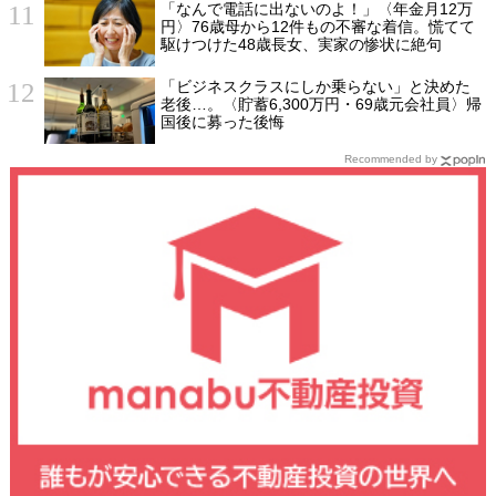
「なんで電話に出ないのよ！」〈年金月12万
円〉76歳母から12件もの不審な着信。慌てて
駆けつけた48歳長女、実家の惨状に絶句
「ビジネスクラスにしか乗らない」と決めた
老後…。〈貯蓄6,300万円・69歳元会社員〉帰
国後に募った後悔
Recommended by