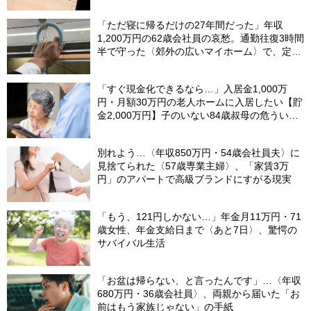
り幅」に驚愕したワケ【FPの助言】
「ただ寝に帰るだけの27年間だった」年収
1,200万円の62歳会社員の哀愁。通勤往復3時間
半で守った〈郊外の広いマイホーム〉で、定年
直前に直面したまさかの事態【FPが解説】
「すぐ現金化できるなら…」入居金1,000万
円・月額30万円の老人ホームに入居したい【貯
金2,000万円】子のいない84歳叔母の危うい決
断。55歳甥の介入で〈叔母の自宅マンション〉
が1億円で売れたワケ
別れよう…〈年収850万円・54歳会社員夫〉に
見捨てられた〈57歳専業主婦〉、「家賃3万
円」のアパートで高級ブランドにすがる現実
「もう、121円しかない…」年金月11万円・71
歳女性、年金支給日まで〈あと7日〉、驚愕の
サバイバル生活
「お盆は帰らない、と言ったんです」…〈年収
680万円・36歳会社員〉、両親から届いた「お
前はもう家族じゃない」の手紙