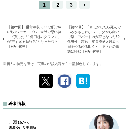
1
2
3
【第65回】 世帯年収3,000万円の4
【第68回】 「もしかしたら死んで
0代パワーカップル…大阪で思い切
いるかもしれない…」父から継い
って買った「1億円超のタワマン」
で築古アパートの大家となった50
が“高すぎる勉強代”となったワケ
代男性、高齢・家賃滞納入居者の
【FPが解説】
扉を恐る恐る叩くと…まさかの事
態に唖然【FPが解説】
※個人の特定を避け、実際の相談内容から一部脚色しています。
著者情報
川淵 ゆかり
川淵ゆかり事務所