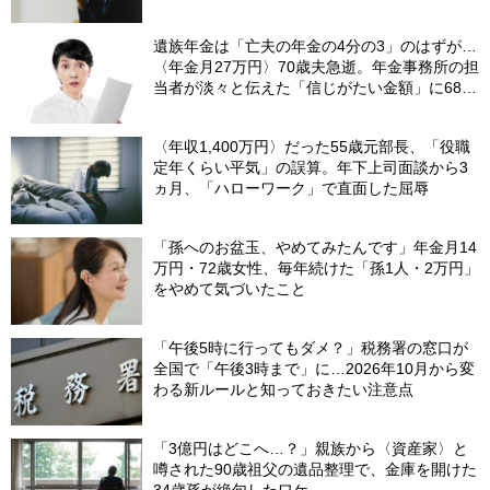
遺族年金は「亡夫の年金の4分の3」のはずが…
〈年金月27万円〉70歳夫急逝。年金事務所の担
当者が淡々と伝えた「信じがたい金額」に68歳
妻、絶句
〈年収1,400万円〉だった55歳元部長、「役職
定年くらい平気」の誤算。年下上司面談から3
ヵ月、「ハローワーク」で直面した屈辱
「孫へのお盆玉、やめてみたんです」年金月14
万円・72歳女性、毎年続けた「孫1人・2万円」
をやめて気づいたこと
「午後5時に行ってもダメ？」税務署の窓口が
全国で「午後3時まで」に…2026年10月から変
わる新ルールと知っておきたい注意点
「3億円はどこへ…？」親族から〈資産家〉と
噂された90歳祖父の遺品整理で、金庫を開けた
34歳孫が絶句したワケ