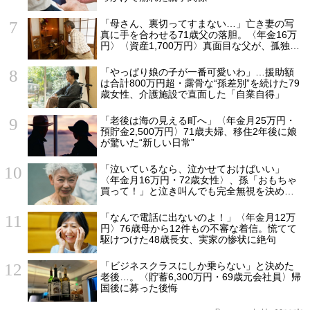
「母さん、裏切ってすまない…」亡き妻の写
真に手を合わせる71歳父の落胆。〈年金16万
円〉〈資産1,700万円〉真面目な父が、孤独の
中で失った「40万円と自尊心」
「やっぱり娘の子が一番可愛いわ」…援助額
は合計800万円超・露骨な“孫差別”を続けた79
歳女性、介護施設で直面した「自業自得」
「老後は海の見える町へ」〈年金月25万円・
預貯金2,500万円〉71歳夫婦、移住2年後に娘
が驚いた“新しい日常”
「泣いているなら、泣かせておけばいい」
〈年金月16万円・72歳女性〉、孫「おもちゃ
買って！」と泣き叫んでも完全無視を決め込
んだ理由
「なんで電話に出ないのよ！」〈年金月12万
円〉76歳母から12件もの不審な着信。慌てて
駆けつけた48歳長女、実家の惨状に絶句
「ビジネスクラスにしか乗らない」と決めた
老後…。〈貯蓄6,300万円・69歳元会社員〉帰
国後に募った後悔