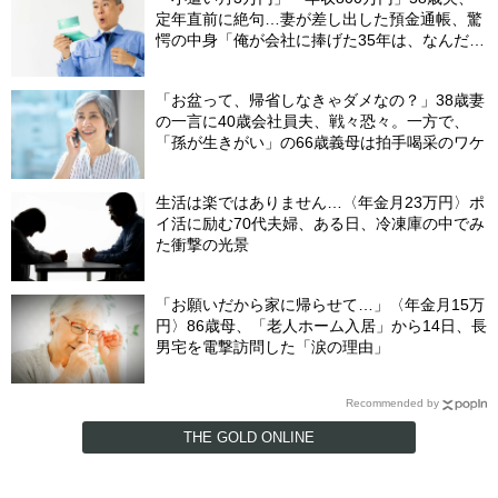
定年直前に絶句…妻が差し出した預金通帳、驚
愕の中身「俺が会社に捧げた35年は、なんだっ
たんだろう？」
「お盆って、帰省しなきゃダメなの？」38歳妻
の一言に40歳会社員夫、戦々恐々。一方で、
「孫が生きがい」の66歳義母は拍手喝采のワケ
生活は楽ではありません…〈年金月23万円〉ポ
イ活に励む70代夫婦、ある日、冷凍庫の中でみ
た衝撃の光景
「お願いだから家に帰らせて…」〈年金月15万
円〉86歳母、「老人ホーム入居」から14日、長
男宅を電撃訪問した「涙の理由」
Recommended by
THE GOLD ONLINE