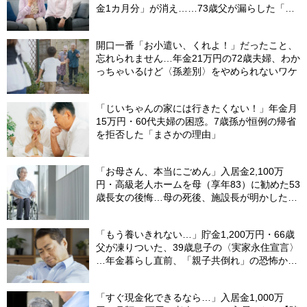
金1カ月分」が消え……73歳父が漏らした「本
音」
開口一番「お小遣い、くれよ！」だったこと、
忘れられません…年金21万円の72歳夫婦、わか
っちゃいるけど〈孫差別〉をやめられないワケ
「じいちゃんの家には行きたくない！」年金月
15万円・60代夫婦の困惑。7歳孫が恒例の帰省
を拒否した「まさかの理由」
「お母さん、本当にごめん」入居金2,100万
円・高級老人ホームを母（享年83）に勧めた53
歳長女の後悔…母の死後、施設長が明かした
〈衝撃事実〉
「もう養いきれない…」貯金1,200万円・66歳
父が凍りついた、39歳息子の〈実家永住宣言〉
…年金暮らし直前、「親子共倒れ」の恐怖から
下した決断
「すぐ現金化できるなら…」入居金1,000万