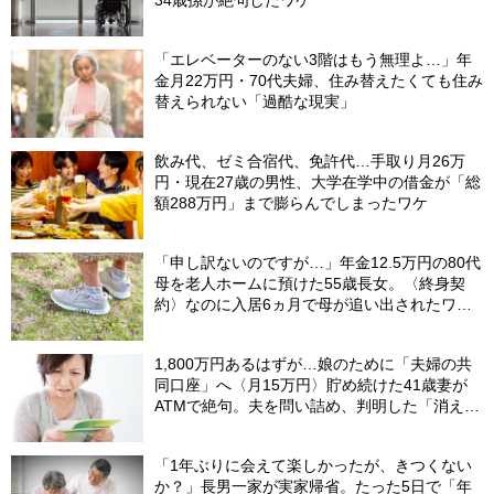
「エレベーターのない3階はもう無理よ…」年
金月22万円・70代夫婦、住み替えたくても住み
替えられない「過酷な現実」
飲み代、ゼミ合宿代、免許代…手取り月26万
円・現在27歳の男性、大学在学中の借金が「総
額288万円」まで膨らんでしまったワケ
「申し訳ないのですが…」年金12.5万円の80代
母を老人ホームに預けた55歳長女。〈終身契
約〉なのに入居6ヵ月で母が追い出されたワ
ケ…施設職員が言いにくそうに告げたひと言
【社労士FPが解説】
1,800万円あるはずが…娘のために「夫婦の共
同口座」へ〈月15万円〉貯め続けた41歳妻が
ATMで絶句。夫を問い詰め、判明した「消えた
教育費」の行方
「1年ぶりに会えて楽しかったが、きつくない
か？」長男一家が実家帰省。たった5日で「年