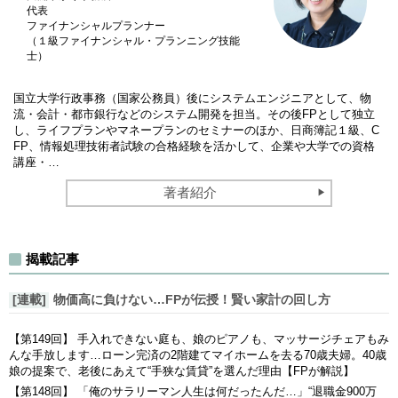
代表
ファイナンシャルプランナー
（１級ファイナンシャル・プランニング技能
士）
国立大学行政事務（国家公務員）後にシステムエンジニアとして、物
流・会計・都市銀行などのシステム開発を担当。その後FPとして独立
し、ライフプランやマネープランのセミナーのほか、日商簿記１級、C
FP、情報処理技術者試験の合格経験を活かして、企業や大学での資格
講座・…
著者紹介
揭載記事
[連載]
物価高に負けない…FPが伝授！賢い家計の回し方
【第149回】 手入れできない庭も、娘のピアノも、マッサージチェアもみ
んな手放します…ローン完済の2階建てマイホームを去る70歳夫婦。40歳
娘の提案で、老後にあえて“手狭な賃貸”を選んだ理由【FPが解説】
【第148回】 「俺のサラリーマン人生は何だったんだ…」“退職金900万