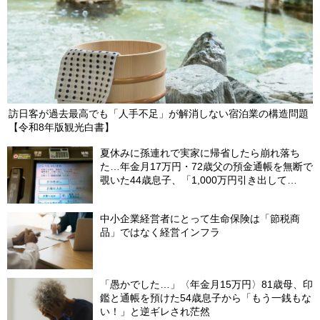
訪日客が過去最高でも「人手不足」が解消しない宿泊業の構造問題
【令和8年版観光白書】
夏休みに孫連れで実家に帰省したら崩れ落ち
た…年金月17万円・72歳父の預金通帳を無断で
覗いた44歳息子、「1,000万円引き出して
る…」と呆然。理由を問いただし、自分を責め
たワケ
中小企業経営者にとって生命保険は「節税商
品」ではなく経営インフラ
「愚かでした…」〈年金月15万円〉81歳母、印
鑑と通帳を預けた54歳息子から「もう一銭もな
い！」と逆ギレされ茫然