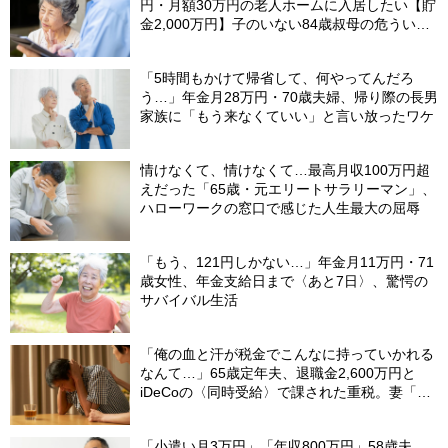
円・月額30万円の老人ホームに入居したい【貯
金2,000万円】子のいない84歳叔母の危うい決
断。55歳甥の介入で〈叔母の自宅マンション〉
が1億円で売れたワケ
「5時間もかけて帰省して、何やってんだろ
う…」年金月28万円・70歳夫婦、帰り際の長男
家族に「もう来なくていい」と言い放ったワケ
情けなくて、情けなくて…最高月収100万円超
えだった「65歳・元エリートサラリーマン」、
ハローワークの窓口で感じた人生最大の屈辱
「もう、121円しかない…」年金月11万円・71
歳女性、年金支給日まで〈あと7日〉、驚愕の
サバイバル生活
「俺の血と汗が税金でこんなに持っていかれる
なんて…」65歳定年夫、退職金2,600万円と
iDeCoの〈同時受給〉で課された重税。妻「慰
める言葉もありません」
「小遣い月3万円」「年収800万円」58歳夫、