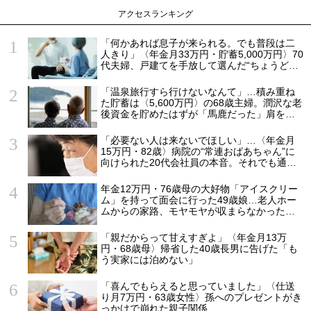
アクセスランキング
「何かあれば息子が来られる。でも普段は二
人きり」〈年金月33万円・貯蓄5,000万円〉70
代夫婦、戸建てを手放して選んだ“ちょうどい
い距離”
「温泉旅行すら行けないなんて」…積み重ね
た貯蓄は〈5,600万円〉の68歳主婦。潤沢な老
後資金を貯めたはずが「馬鹿だった」肩を落
とす理由
「必要ない人は来ないでほしい」…〈年金月
15万円・82歳〉病院の“常連おばあちゃん”に
向けられた20代会社員の本音。それでも通い
続ける理由
年金12万円・76歳母の大好物「アイスクリー
ム」を持って面会に行った49歳娘…老人ホー
ムからの家路、モヤモヤが収まらなかったワ
ケ
「親だからって甘えすぎよ」〈年金月13万
円・68歳母〉帰省した40歳長男に告げた「も
う実家には泊めない」
「喜んでもらえると思っていました」〈仕送
り月7万円・63歳女性〉孫へのプレゼントがき
っかけで崩れた親子関係