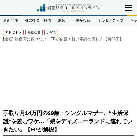
最新記事
株式投資・投信
為替
不動産投資
オルタナティブ
キ
エトセトラ
格差社会
子育て
[連載]
物価高に負けない…FPが伝授！賢い家計の回し方【第66回】
手取り月14万円の29歳・シングルマザー、“生活保
護”を羨むワケ…「娘をディズニーランドに連れてい
きたい」【FPが解説】