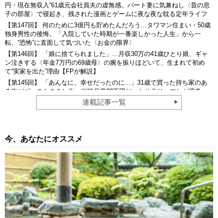
円・現在無収入”61歳元会社員夫の虚無感。パート妻に気兼ねし〈昔の息
子の部屋〉で寝起き、残された漫画とゲームに夜な夜な耽る定年ライフ
【第147回】 何のために3億円も貯めたんだろう…タワマン住まい・50歳
独身男性の後悔。「入院していた時期が一番楽しかった人生」から一
転、“恐怖”に直面して気づいた〈お金の限界〉
【第146回】 「娘に捨てられました」…月収30万の41歳ひとり娘、ギャ
ン泣きする〈年金7万円の69歳母〉の腕を振りほどいて、生まれて初め
て“実家を出た”理由【FPが解説】
【第145回】 「あんなに、幸せだったのに…」31歳で買った持ち家のあ
る街がゴーストタウン化、当時月収28万円だったサラリーマンが背負っ
た「3,000万円・35年ローン」の悲しき結末【FPが解説】
連載記事一覧
今、あなたにオススメ