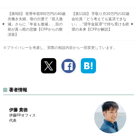
【第9回】 世帯年収950万円の40歳
【第11回】 手取り月20万円の32歳
共働き夫婦、母の介護で「収入激
会社員「どう考えても返済できな
減」さらに「年金も激減」…目の
い」…“奨学金延滞”で待ち受ける絶
前が真っ暗の悲惨【CFPからの救
望の未来【CFPが解説】
済策】
※プライバシーを考慮し、実際の相談内容から一部変更しています。
著者情報
伊藤 貴徳
伊藤FPオフィス
代表