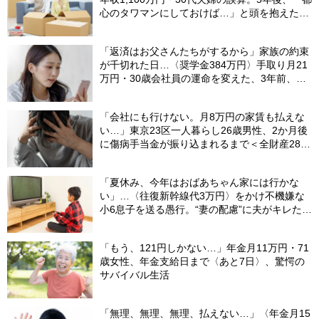
心のタワマンにしておけば…」と頭を抱えたワ
ケ
「返済はお父さんたちがするから」家族の約束
が千切れた日…〈奨学金384万円〉手取り月21
万円・30歳会社員の運命を変えた、3年前、見
知らぬ番号からの“一本の電話”
「会社にも行けない。月8万円の家賃も払えな
い…」東京23区一人暮らし26歳男性、2か月後
に傷病手当金が振り込まれるまで＜全財産28万
円での生活＞
「夏休み、今年はおばあちゃん家には行かな
い」…〈往復新幹線代3万円〉をかけ不機嫌な
小6息子を送る愚行。“妻の配慮”に夫がキレたワ
ケ
「もう、121円しかない…」年金月11万円・71
歳女性、年金支給日まで〈あと7日〉、驚愕の
サバイバル生活
「無理、無理、無理、払えない…」〈年金月15