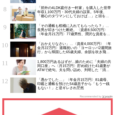
話”【FPが解説】
「郊外の4LDK庭付き一軒家」を購入した世帯
年収1,100万円・30代夫婦の誤算。5年後、
「都心のタワマンにしておけば…」と頭を抱
えたワケ
「その通帳も棺桶に入れてもらったら？」…
長男が叩きつけた断絶。〈資産8,500万円〉
〈年金月21万円〉77歳男性、潤沢な資産を守
り抜いた“代償”
「おかえりなさい」…〈資産4,000万円〉〈年
金月22万円〉退職祝いの「ヨーロッパ2週間旅
行」から帰国した65歳夫婦。余韻を吹き飛ば
した“破綻の影”
1,800万円あるはずが…娘のために「夫婦の共
同口座」へ〈月15万円〉貯め続けた41歳妻が
ATMで絶句。夫を問い詰め、判明した「消え
た教育費」の行方
「愚かでした…」〈年金月15万円〉81歳母、
印鑑と通帳を預けた54歳息子から「もう一銭
もない！」と逆ギレされ茫然
Recommended by