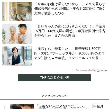
「今年のお盆は帰らないから。」東京で暮らす
45歳長男からのLINEに〈年金月23万円〉70代
夫婦が歓喜したワケ
「じいちゃんの家には行きたくない！」年金月
15万円・60代夫婦の困惑。7歳孫が恒例の帰省
を拒否した「まさかの理由」
「挨拶すら、鬱陶しい…」世帯年収1,500万
円・30代パワーカップルが〈9,000万円のタワ
マン〉購入→半年後、コンシェルジュの前
を“顔を伏せて”通るワケ
Recommended by
THE GOLD ONLINE
アクセスランキング
「必要ない人は来ないでほしい」…〈年金月