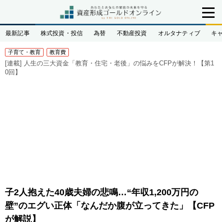
最新記事
株式投資・投信
為替
不動産投資
オルタナティブ
キ
子育て・教育
教育費
[連載]
人生の三大資金「教育・住宅・老後」の悩みをCFPが解決！【第1
0回】
子2人抱えた40歳夫婦の悲鳴…“年収1,200万円の
壁”のエグい正体「なんだか腹が立ってきた」【CFP
が解説】