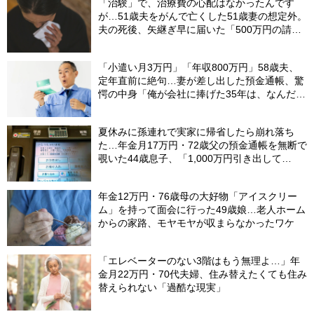
「治験」で、治療費の心配はなかったんです
が…51歳夫をがんで亡くした51歳妻の想定外。
夫の死後、矢継ぎ早に届いた「500万円の請求
書」【FPが解説】
「小遣い月3万円」「年収800万円」58歳夫、
定年直前に絶句…妻が差し出した預金通帳、驚
愕の中身「俺が会社に捧げた35年は、なんだっ
たんだろう？」
夏休みに孫連れで実家に帰省したら崩れ落ち
た…年金月17万円・72歳父の預金通帳を無断で
覗いた44歳息子、「1,000万円引き出して
る…」と呆然。理由を問いただし、自分を責め
たワケ
年金12万円・76歳母の大好物「アイスクリー
ム」を持って面会に行った49歳娘…老人ホーム
からの家路、モヤモヤが収まらなかったワケ
「エレベーターのない3階はもう無理よ…」年
金月22万円・70代夫婦、住み替えたくても住み
替えられない「過酷な現実」