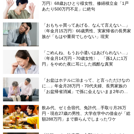
万円〉68歳おひとり様女性、修繕積立金「1戸
あたり500万円不足」に絶句
「おもちゃ買ってあげる、なんて言えない…」
〈年金月15万円〉66歳男性、実家帰省の長男家
族が「もはや重荷でしかない」現実
「ごめんね、もうお小遣いはあげられない…」
〈年金月14万円・70歳女性〉、「孫1人に1万
円」をやめた夜に耳にした残酷な真実
「お盆はホテルに泊まって、と言っただけなの
に…」年金月28万円・70代夫婦、長男家族の
「お盆帰省消滅」で孫に会えないまま2年の歳
月
飲み代、ゼミ合宿代、免許代…手取り月26万
円・現在27歳の男性、大学在学中の借金が「総
額288万円」まで膨らんでしまったワケ