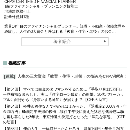
CFP®︎ CERTIFIED FINANCIAL PLANNER
1級ファイナンシャル・プランニング技能士
宅地建物取引士
証券外務員1種
業界14年目のファイナンシャルプランナー。証券・不動産・保険業界を
経験し、人生の3大資金と呼ばれる「教育・住宅・老後」のお金…
著者紹介
揭載記事
[連載]
人生の三大資金「教育・住宅・老後」の悩みをCFPが解決！
【第54回】 すべては白金のタワマンを守るため…「手取り月115万円」
一見裕福な暮らしも、実は「住宅ローン破綻」の衝撃。30代パワーカッ
プルに銀行から〈身震いする通知〉が届くまで 【CFPの助言】
【第54回】 軽井沢移住なんてやめればよかった。「退職金2,000万円・年
金26万円」65歳定年夫婦の後悔…移住半年後に覚えた猛烈な焦燥感→騙
し騙し暮らした3年後、東京帰還の決定打となった「深刻な事態」【CFP
の助言】
【第53回】 俺の人生、一体何だったんだろう…資産1億円・年金月24万