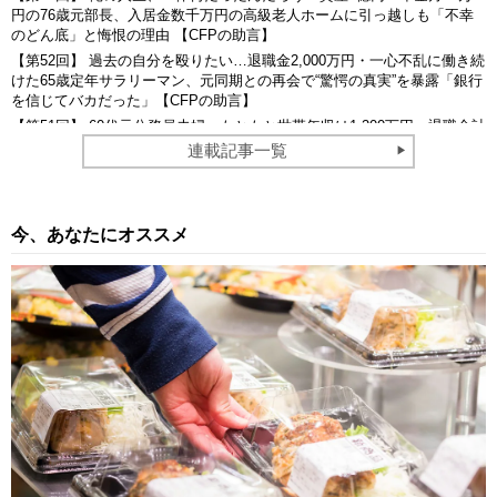
円の76歳元部長、入居金数千万円の高級老人ホームに引っ越しも「不幸
のどん底」と悔恨の理由 【CFPの助言】
【第52回】 過去の自分を殴りたい…退職金2,000万円・一心不乱に働き続
けた65歳定年サラリーマン、元同期との再会で“驚愕の真実”を暴露「銀行
を信じてバカだった」【CFPの助言】
【第51回】 60代元公務員夫婦、もともと世帯年収は1,200万円・退職金計
3,000万円が着金も…「老後資金ゼロ」の謎。露わとなった「原因」に絶
連載記事一覧
句 【CFPの助言】
今、あなたにオススメ