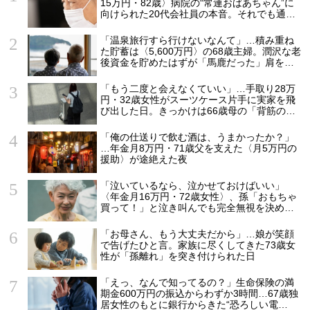
15万円・82歳〉病院の“常連おばあちゃん”に
向けられた20代会社員の本音。それでも通い
続ける理由
「温泉旅行すら行けないなんて」…積み重ね
た貯蓄は〈5,600万円〉の68歳主婦。潤沢な老
後資金を貯めたはずが「馬鹿だった」肩を落
とす理由
「もう二度と会えなくていい」…手取り28万
円・32歳女性がスーツケース片手に実家を飛
び出した日。きっかけは66歳母の「背筋の凍
る一言」
「俺の仕送りで飲む酒は、うまかったか？」
…年金月8万円・71歳父を支えた〈月5万円の
援助〉が途絶えた夜
「泣いているなら、泣かせておけばいい」
〈年金月16万円・72歳女性〉、孫「おもちゃ
買って！」と泣き叫んでも完全無視を決め込
んだ理由
「お母さん、もう大丈夫だから」…娘が笑顔
で告げたひと言。家族に尽くしてきた73歳女
性が「孫離れ」を突き付けられた日
「えっ、なんで知ってるの？」生命保険の満
期金600万円の振込からわずか3時間…67歳独
居女性のもとに銀行からきた“恐ろしい電