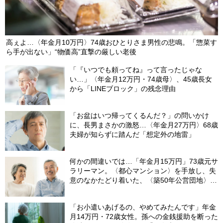
高ぇよ…〈年金月10万円〉74歳おひとりさま男性の悲鳴。「惣菜す
ら手が出ない」“物価高”直撃の厳しい老後
「『いつでも頼ってね』って言ったじゃな
い…」〈年金月12万円・74歳母〉、45歳長女
から「LINEブロック」の残念理由
「お盆はいつ帰ってくるんだ？」の問いかけ
に、長男まさかの激怒…〈年金月27万円〉68歳
夫婦が知らずに踏んだ「想定外の地雷」
何かの間違いでは…「年金月15万円」73歳元サ
ラリーマン。〈都心マンション〉を手放し、失
意のなかたどり着いた、〈築50年公営団地〉で
の想定外の日々
「お小遣いあげるの、やめてみたんです」年金
月14万円・72歳女性。孫への金銭援助を断った