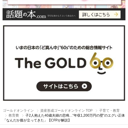
ゴールドオンライン
資産形成ゴールドオンライン TOP
子育て・教育
教育費
子2人抱えた40歳夫婦の悲鳴…“年収1,200万円の壁”のエグい正体
「なんだか腹が立ってきた」【CFPが解説】