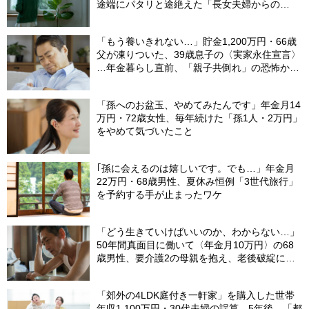
途端にパタリと途絶えた「長女夫婦からの
LINE」
「もう養いきれない…」貯金1,200万円・66歳
父が凍りついた、39歳息子の〈実家永住宣言〉
…年金暮らし直前、「親子共倒れ」の恐怖から
下した決断
「孫へのお盆玉、やめてみたんです」年金月14
万円・72歳女性、毎年続けた「孫1人・2万円」
をやめて気づいたこと
｢孫に会えるのは嬉しいです。でも…」年金月
22万円・68歳男性、夏休み恒例「3世代旅行」
を予約する手が止まったワケ
「どう生きていけばいいのか、わからない…」
50年間真面目に働いて〈年金月10万円〉の68
歳男性、要介護2の母親を抱え、老後破綻に怯
える日々
「郊外の4LDK庭付き一軒家」を購入した世帯
年収1,100万円・30代夫婦の誤算。5年後、「都