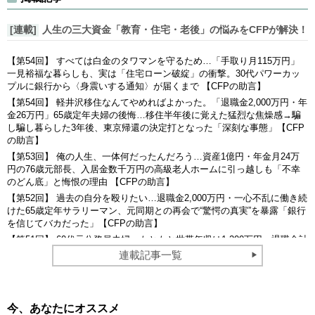
[連載]
人生の三大資金「教育・住宅・老後」の悩みをCFPが解決！
【第54回】 すべては白金のタワマンを守るため…「手取り月115万円」
一見裕福な暮らしも、実は「住宅ローン破綻」の衝撃。30代パワーカッ
プルに銀行から〈身震いする通知〉が届くまで 【CFPの助言】
【第54回】 軽井沢移住なんてやめればよかった。「退職金2,000万円・年
金26万円」65歳定年夫婦の後悔…移住半年後に覚えた猛烈な焦燥感→騙
し騙し暮らした3年後、東京帰還の決定打となった「深刻な事態」【CFP
の助言】
【第53回】 俺の人生、一体何だったんだろう…資産1億円・年金月24万
円の76歳元部長、入居金数千万円の高級老人ホームに引っ越しも「不幸
のどん底」と悔恨の理由 【CFPの助言】
【第52回】 過去の自分を殴りたい…退職金2,000万円・一心不乱に働き続
けた65歳定年サラリーマン、元同期との再会で“驚愕の真実”を暴露「銀行
を信じてバカだった」【CFPの助言】
【第51回】 60代元公務員夫婦、もともと世帯年収は1,200万円・退職金計
3,000万円が着金も…「老後資金ゼロ」の謎。露わとなった「原因」に絶
連載記事一覧
句 【CFPの助言】
今、あなたにオススメ