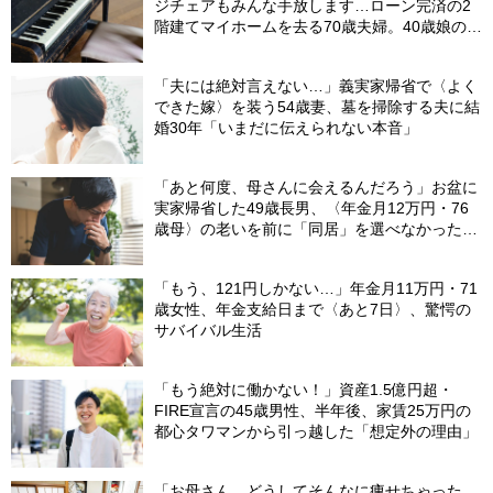
ジチェアもみんな手放します…ローン完済の2
階建てマイホームを去る70歳夫婦。40歳娘の提
案で、老後にあえて“手狭な賃貸”を選んだ理由
【FPが解説】
「夫には絶対言えない…」義実家帰省で〈よく
できた嫁〉を装う54歳妻、墓を掃除する夫に結
婚30年「いまだに伝えられない本音」
「あと何度、母さんに会えるんだろう」お盆に
実家帰省した49歳長男、〈年金月12万円・76
歳母〉の老いを前に「同居」を選べなかった悔
恨
「もう、121円しかない…」年金月11万円・71
歳女性、年金支給日まで〈あと7日〉、驚愕の
サバイバル生活
「もう絶対に働かない！」資産1.5億円超・
FIRE宣言の45歳男性、半年後、家賃25万円の
都心タワマンから引っ越した「想定外の理由」
「お母さん、どうしてそんなに痩せちゃった