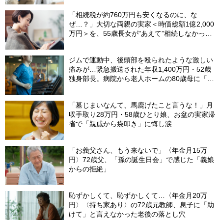
「相続税が約760万円も安くなるのに、な
ぜ…？」大切な両親の実家＜時価総額1億2,000
万円＞を、55歳長女が"あえて”相続しなかった
ワケ【司法書士が解説】
ジムで運動中、後頭部を殴られたような激しい
痛みが…緊急搬送された年収1,400万円・52歳
独身部長。病院から老人ホームの80歳母に「お
金貸して」と電話したワケ
「墓じまいなんて、馬鹿げたこと言うな！」月
収手取り28万円・58歳ひとり娘、お盆の実家帰
省で「親戚から袋叩き」に悔し涙
「お義父さん、もう来ないで」〈年金月15万
円〉72歳父、「孫の誕生日会」で感じた「義娘
からの拒絶」
恥ずかしくて、恥ずかしくて…〈年金月20万
円〉〈持ち家あり〉の72歳元教師、息子に「助
けて」と言えなかった老後の落とし穴