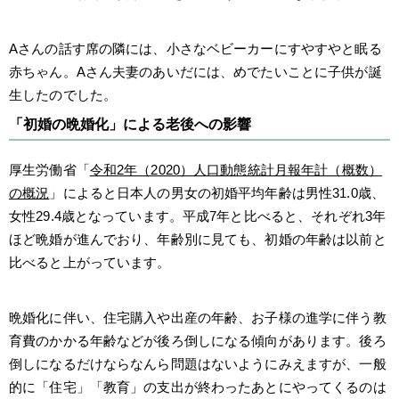
Aさんの話す席の隣には、小さなベビーカーにすやすやと眠る
赤ちゃん。Aさん夫妻のあいだには、めでたいことに子供が誕
生したのでした。
「初婚の晩婚化」による老後への影響
厚生労働省「
令和2年（2020）人口動態統計月報年計（概数）
の概況
」によると日本人の男女の初婚平均年齢は男性31.0歳、
女性29.4歳となっています。平成7年と比べると、それぞれ3年
ほど晩婚が進んでおり、年齢別に見ても、初婚の年齢は以前と
比べると上がっています。
晩婚化に伴い、住宅購入や出産の年齢、お子様の進学に伴う教
育費のかかる年齢などが後ろ倒しになる傾向があります。後ろ
倒しになるだけならなんら問題はないようにみえますが、一般
的に「住宅」「教育」の支出が終わったあとにやってくるのは