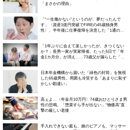
「まさかの理由」
「“一生働かない”というのが、夢だったんで
す」〈資産1億円突破でFIREの45歳独身男
性〉、半年後に仕事復帰を決意した「1通の通
知」
「1年ぶりに会えて楽しかったが、きつくない
か？」長男一家が実家帰省。たった5日で「年
金1カ月分」が消え……73歳父が漏らした「本
音」
日本年金機構から届いた「緑色の封筒」を無視
した65歳男性。周囲も冷笑する「あまりに恥ず
かしい勘違い」
高ぇよ…〈年金月10万円〉74歳おひとりさま男
性の悲鳴。「惣菜すら手が出ない」“物価高”直
撃の厳しい老後
手入れできない庭も、娘のピアノも、マッサー