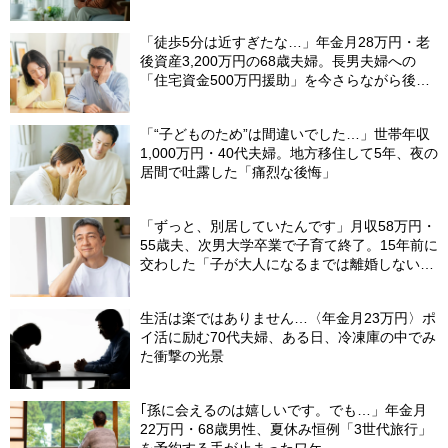
「徒歩5分は近すぎたな…」年金月28万円・老
後資産3,200万円の68歳夫婦。長男夫婦への
「住宅資金500万円援助」を今さらながら後悔
する切実理由
「“子どものため”は間違いでした…」世帯年収
1,000万円・40代夫婦。地方移住して5年、夜の
居間で吐露した「痛烈な後悔」
「ずっと、別居していたんです」月収58万円・
55歳夫、次男大学卒業で子育て終了。15年前に
交わした「子が大人になるまでは離婚しない」
という約束の“意外な結末”
生活は楽ではありません…〈年金月23万円〉ポ
イ活に励む70代夫婦、ある日、冷凍庫の中でみ
た衝撃の光景
｢孫に会えるのは嬉しいです。でも…」年金月
22万円・68歳男性、夏休み恒例「3世代旅行」
を予約する手が止まったワケ