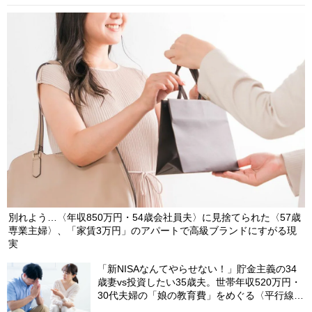
別れよう…〈年収850万円・54歳会社員夫〉に見捨てられた〈57歳
専業主婦〉、「家賃3万円」のアパートで高級ブランドにすがる現
実
「新NISAなんてやらせない！」貯金主義の34
歳妻vs投資したい35歳夫。世帯年収520万円・
30代夫婦の「娘の教育費」をめぐる〈平行線の
議論〉