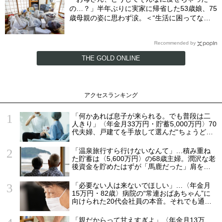
の…？」半年ぶりに実家に帰省した53歳娘、75
歳母親の姿に思わず涙。＜“生活に困ってな
い”という油断＞
Recommended by
THE GOLD ONLINE
アクセスランキング
「何かあれば息子が来られる。でも普段は二
人きり」〈年金月33万円・貯蓄5,000万円〉70
代夫婦、戸建てを手放して選んだ“ちょうどい
い距離”
「温泉旅行すら行けないなんて」…積み重ね
た貯蓄は〈5,600万円〉の68歳主婦。潤沢な老
後資金を貯めたはずが「馬鹿だった」肩を落
とす理由
「必要ない人は来ないでほしい」…〈年金月
15万円・82歳〉病院の“常連おばあちゃん”に
向けられた20代会社員の本音。それでも通い
続ける理由
「親だからって甘えすぎよ」〈年金月13万