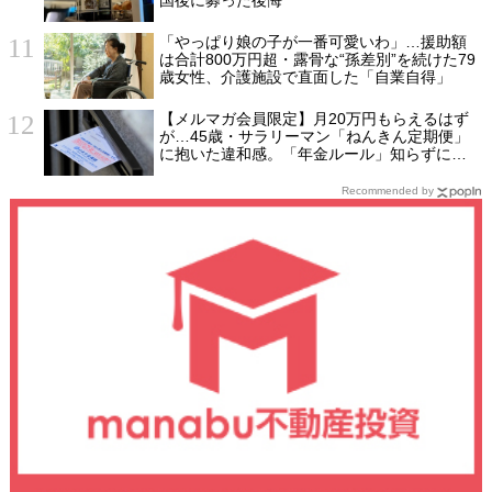
「やっぱり娘の子が一番可愛いわ」…援助額
は合計800万円超・露骨な“孫差別”を続けた79
歳女性、介護施設で直面した「自業自得」
【メルマガ会員限定】月20万円もらえるはず
が…45歳・サラリーマン「ねんきん定期便」
に抱いた違和感。「年金ルール」知らずにそ
のまま20年…65歳で受け取ることになる年金
額に唖然「何かの間違いでは？」
Recommended by