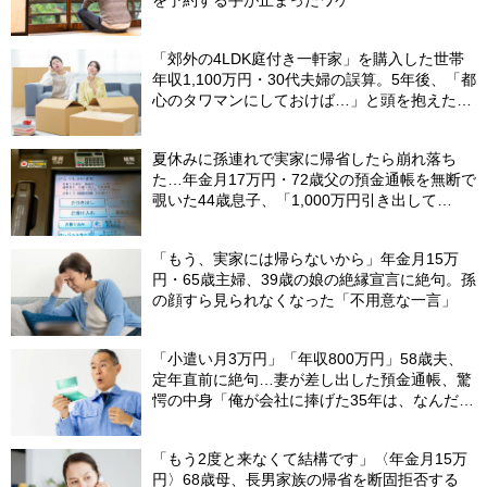
「郊外の4LDK庭付き一軒家」を購入した世帯
年収1,100万円・30代夫婦の誤算。5年後、「都
心のタワマンにしておけば…」と頭を抱えたワ
ケ
夏休みに孫連れで実家に帰省したら崩れ落ち
た…年金月17万円・72歳父の預金通帳を無断で
覗いた44歳息子、「1,000万円引き出して
る…」と呆然。理由を問いただし、自分を責め
たワケ
「もう、実家には帰らないから」年金月15万
円・65歳主婦、39歳の娘の絶縁宣言に絶句。孫
の顔すら見られなくなった「不用意な一言」
「小遣い月3万円」「年収800万円」58歳夫、
定年直前に絶句…妻が差し出した預金通帳、驚
愕の中身「俺が会社に捧げた35年は、なんだっ
たんだろう？」
「もう2度と来なくて結構です」〈年金月15万
円〉68歳母、長男家族の帰省を断固拒否する