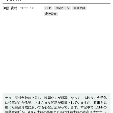
伊藤 貴徳
2023.7.8
CFP
住宅ローン
晩婚夫婦
老後資金
年々、初婚年齢は上昇し「晩婚化」が顕著になっている昨今。少子化
に拍車がかかる等、さまざまな問題が指摘されていますが、将来を見
据えた資産形成においても心配が広がっています。本記事ではCFPの
伊藤貴徳氏が、Aさん夫婦の事例とともに晩婚夫婦の資産形成につい