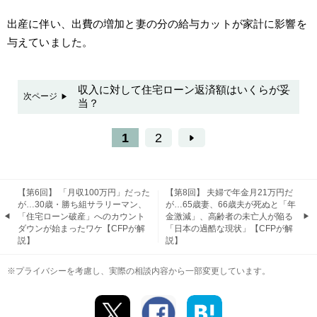
出産に伴い、出費の増加と妻の分の給与カットが家計に影響を
与えていました。
収入に対して住宅ローン返済額はいくらが妥
次ページ
当？
1
2
【第6回】 「月収100万円」だった
【第8回】 夫婦で年金月21万円だ
が…30歳・勝ち組サラリーマン、
が…65歳妻、66歳夫が死ぬと「年
「住宅ローン破産」へのカウント
金激減」、高齢者の未亡人が陥る
ダウンが始まったワケ【CFPが解
「日本の過酷な現状」【CFPが解
説】
説】
※プライバシーを考慮し、実際の相談内容から一部変更しています。