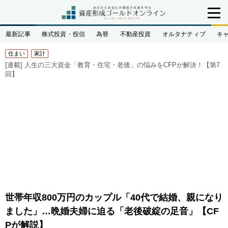
最新記事
株式投資・投信
為替
不動産投資
オルタナティブ
キ
住まい
家計
[連載]
人生の三大資金「教育・住宅・老後」の悩みをCFPが解決！【第7
回】
世帯年収800万円のカップル「40代で結婚、親になり
ました」…晩婚夫婦に迫る「老後破綻の足音」【CF
Pが解説】