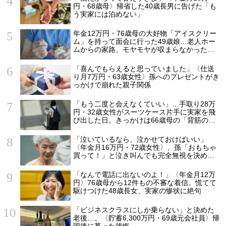
円・68歳母〉帰省した40歳長男に告げた「も
う実家には泊めない」
年金12万円・76歳母の大好物「アイスクリー
ム」を持って面会に行った49歳娘…老人ホー
ムからの家路、モヤモヤが収まらなかったワ
ケ
「喜んでもらえると思っていました」〈仕送
り月7万円・63歳女性〉孫へのプレゼントがき
っかけで崩れた親子関係
「もう二度と会えなくていい」…手取り28万
円・32歳女性がスーツケース片手に実家を飛
び出した日。きっかけは66歳母の「背筋の凍
る一言」
「泣いているなら、泣かせておけばいい」
〈年金月16万円・72歳女性〉、孫「おもちゃ
買って！」と泣き叫んでも完全無視を決め込
んだ理由
「なんで電話に出ないのよ！」〈年金月12万
円〉76歳母から12件もの不審な着信。慌てて
駆けつけた48歳長女、実家の惨状に絶句
「ビジネスクラスにしか乗らない」と決めた
老後…。〈貯蓄6,300万円・69歳元会社員〉帰
国後に募った後悔