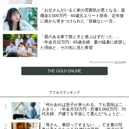
「お父さんがいると家の雰囲気が悪くなる」退
職金3,500万円・60歳元エリート部長、定年後
に娘から突きつけられた「容赦ない一言」
「庭のある家で孫と犬と遊ぶはずだった…」
〈年金月32万円〉65歳夫婦、夏の猛暑に絶望し
た理由と、その先に見た希望
Recommended by
THE GOLD ONLINE
アクセスランキング
「何かあれば息子が来られる。でも普段は二
人きり」〈年金月33万円・貯蓄5,000万円〉70
代夫婦、戸建てを手放して選んだ“ちょうどい
い距離”
「母さん、裏切ってすまない…」亡き妻の写