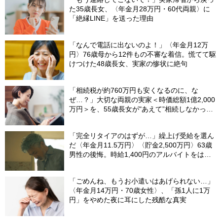
た35歳長女、〈年金月28万円・60代両親〉に
「絶縁LINE」を送った理由
「なんで電話に出ないのよ！」〈年金月12万
円〉76歳母から12件もの不審な着信。慌てて駆
けつけた48歳長女、実家の惨状に絶句
「相続税が約760万円も安くなるのに、な
ぜ…？」大切な両親の実家＜時価総額1億2,000
万円＞を、55歳長女が"あえて”相続しなかった
ワケ【司法書士が解説】
「完全リタイアのはずが…」繰上げ受給を選ん
だ〈年金月11.5万円〉〈貯金2,500万円〉63歳
男性の後悔。時給1,400円のアルバイトをはじ
めた「切実な理由」
「ごめんね、もうお小遣いはあげられない…」
〈年金月14万円・70歳女性〉、「孫1人に1万
円」をやめた夜に耳にした残酷な真実