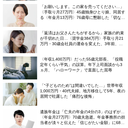
「お願いします。この家を売ってください…」
〈手取り月27万円〉45歳独身ひとり娘、同居す
る〈年金月13万円〉76歳母に懇願した「切ない
理由」
「返済はお父さんたちがするから」家族の約束
が千切れた日…〈奨学金384万円〉手取り月21
万円・30歳会社員の運命を変えた、3年前、見
知らぬ番号からの“一本の電話”
〈年収1,400万円〉だった55歳元部長、「役職
定年くらい平気」の誤算。年下上司面談から3
ヵ月、「ハローワーク」で直面した屈辱
「“子どものため”は間違いでした…」世帯年収
1,000万円・40代夫婦。地方移住して5年、夜の
居間で吐露した「痛烈な後悔」
遺族年金は「亡夫の年金の4分の3」のはずが…
〈年金月27万円〉70歳夫急逝。年金事務所の担
当者が淡々と伝えた「信じがたい金額」に68歳
妻、絶句