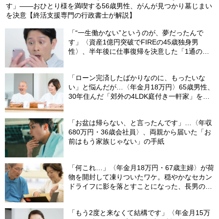
す」――おひとり様を満喫する56歳男性、がんが見つかり墓じまい
を決意【終活支援専門の行政書士が解説】
「“一生働かない”というのが、夢だったんで
す」〈資産1億円突破でFIREの45歳独身男
性〉、半年後に仕事復帰を決意した「1通の通
知」
「ローン完済したばかりなのに、もったいな
い」と悩んだが…〈年金月18万円〉65歳男性、
30年住んだ「郊外の4LDK庭付き一軒家」を手
放した理由
「お盆は帰らない、と言ったんです」…〈年収
680万円・36歳会社員〉、両親から届いた「お
前はもう家族じゃない」の手紙
「何これ…」〈年金月18万円・67歳主婦〉が荷
物を開封して凍りついたワケ。穏やかなセカン
ドライフに影を落とすことになった、長男の嫁
から届いた〈意味不明な郵便物〉
「もう2度と来なくて結構です」〈年金月15万