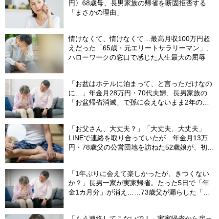
円〉68歳母、長男家族の帰省を断固拒否する
「まさかの理由」
情けなくて、情けなくて…最高月収100万円超
えだった「65歳・元エリートサラリーマン」、
ハローワークの窓口で感じた人生最大の屈辱
「お盆はホテルに泊まって、と言っただけなの
に…」年金月28万円・70代夫婦、長男家族の
「お盆帰省消滅」で孫に会えないまま2年の歳
月
「お父さん、大丈夫？」「大丈夫、大丈夫」
LINEで連絡を取り合っていたが…年金月13万
円・78歳父の公営団地を訪ねた52歳娘が、初め
て〈親の懐事情〉を聴いた真夏の夜
「1年ぶりに会えて楽しかったが、きつくない
か？」長男一家が実家帰省。たった5日で「年
金1カ月分」が消え……73歳父が漏らした「本
音」
「もう連絡してこないで！」実家帰省から戻っ