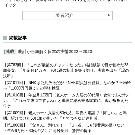
イッタ…
著者紹介
揭載記事
[連載]
統計から紐解く日本の実情2022～2023
【第783回】 「これが最後のチャンスだった」結婚破談で目が覚めた38
歳長女。「年金月14万円」70代親の制止を振り切り、実家を出た「涙の
決断」
【第1011回】 NHKは公共放送だが「NHK職員は公務員」なのか？平均給
与「1,000万円超え」の噂も検証
【第1010回】 年金月12万円〈老人ホーム入居の80代母〉食堂で1人ポツ
ン…「これって虐待ですよね」と職員に詰め寄る家族に、母が狼狽えた
ワケ
【第1009回】 老人ホーム入居の80代父、深夜の電話で「悔しい」と嗚
咽…駆けつけた50代娘が抱いた「とてつもない違和感」
【第1008回】 「父さん、別れて！」「えっ⁉」…介護費用の足りない
〈年金6万円・80代の父〉に同居長男、驚愕の提案