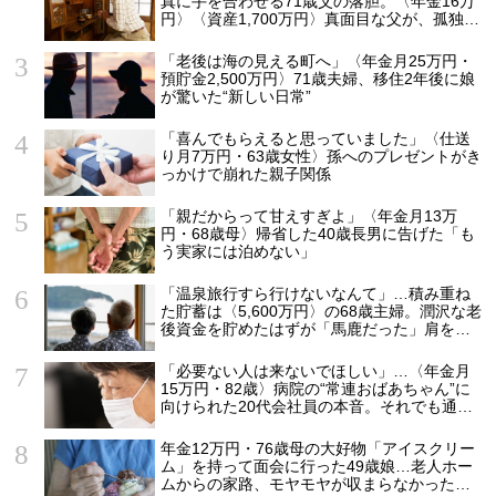
真に手を合わせる71歳父の落胆。〈年金16万
円〉〈資産1,700万円〉真面目な父が、孤独の
中で失った「40万円と自尊心」
「老後は海の見える町へ」〈年金月25万円・
預貯金2,500万円〉71歳夫婦、移住2年後に娘
が驚いた“新しい日常”
「喜んでもらえると思っていました」〈仕送
り月7万円・63歳女性〉孫へのプレゼントがき
っかけで崩れた親子関係
「親だからって甘えすぎよ」〈年金月13万
円・68歳母〉帰省した40歳長男に告げた「も
う実家には泊めない」
「温泉旅行すら行けないなんて」…積み重ね
た貯蓄は〈5,600万円〉の68歳主婦。潤沢な老
後資金を貯めたはずが「馬鹿だった」肩を落
とす理由
「必要ない人は来ないでほしい」…〈年金月
15万円・82歳〉病院の“常連おばあちゃん”に
向けられた20代会社員の本音。それでも通い
続ける理由
年金12万円・76歳母の大好物「アイスクリー
ム」を持って面会に行った49歳娘…老人ホー
ムからの家路、モヤモヤが収まらなかったワ