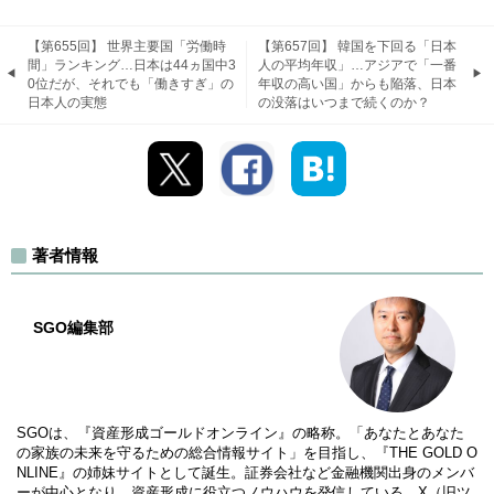
【第655回】 世界主要国「労働時
【第657回】 韓国を下回る「日本
間」ランキング…日本は44ヵ国中3
人の平均年収」…アジアで「一番
0位だが、それでも「働きすぎ」の
年収の高い国」からも陥落、日本
日本人の実態
の没落はいつまで続くのか？
著者情報
SGO編集部
SGOは、『資産形成ゴールドオンライン』の略称。「あなたとあなた
の家族の未来を守るための総合情報サイト」を目指し、『THE GOLD O
NLINE』の姉妹サイトとして誕生。証券会社など金融機関出身のメンバ
ーが中心となり、資産形成に役立つノウハウを発信している。X（旧ツ