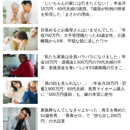
「じいちゃんの家には行きたくない！」年金月
15万円・60代夫婦の困惑。7歳孫が恒例の帰省
を拒否した「まさかの理由」
目覚めるとお義母さんはいませんでした…「年
収700万円」大手管理職だった43歳女性。介護
離職から5年、平穏な朝に涙したワケ
「私たち家族は全員バラバラになりました」年
金18万円・退職金1,500万円の70代夫婦の不
幸…老後資金を食いつぶす53歳無職の引きこも
り息子が、2階の四畳半から〈消えた日〉
「孫の顔も見られない…」〈年金月28万円・貯
蓄3,800万円〉60代夫婦、長男マイホーム購入
に「500万円援助」も、嫁の本音に絶句
家族葬なんてしなきゃよかった…喪主を務めた
52歳長男、「香典ゼロ」で「持ち出し200万
円」の大誤算