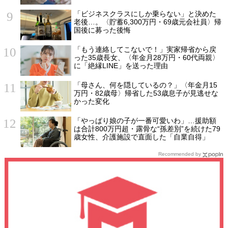
ケ
「ビジネスクラスにしか乗らない」と決めた
老後…。〈貯蓄6,300万円・69歳元会社員〉帰
国後に募った後悔
「もう連絡してこないで！」実家帰省から戻
った35歳長女、〈年金月28万円・60代両親〉
に「絶縁LINE」を送った理由
「母さん、何を隠しているの？」〈年金月15
万円・82歳母〉帰省した53歳息子が見逃せな
かった変化
「やっぱり娘の子が一番可愛いわ」…援助額
は合計800万円超・露骨な“孫差別”を続けた79
歳女性、介護施設で直面した「自業自得」
Recommended by