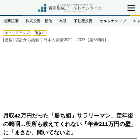
最新記事
株式投資・投信
為替
不動産投資
オルタナティブ
キ
キャリアアップ
働き方
[連載]
統計から紐解く日本の実情2022～2023【第656回】
月収42万円だった「勝ち組」サラリーマン、定年後
の嗚咽…役所も教えてくれない「年金211万円の壁」
に「まさか、聞いてないよ」