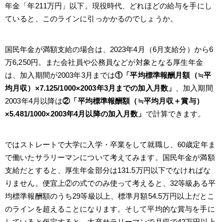
年金「年211万円」以下。現役時代、どれほどの給与を手にし
ていると、このラインに引っかかるのでしょうか。
国民年金が満額支給の場合は、2023年4月（6月支給分）から6
万6,250円。また会社員や公務員などが対象となる厚生年金
は、加入期間が2003年3月までは
①「平均標準報酬月額（≒平
均月収）×7.125/1000×2003年3月までの加入月数」
、加入期間
2003年4月以降は
②「平均標準報酬額（≒平均月収＋賞与）
×5.481/1000×2003年4月以降の加入月数」
で計算できます。
ではストレートで大学に入学・卒業をして就職し、60歳定年ま
で働いたサラリーマンについて考えてみます。国民年金が満額
支給だとすると、厚生年金部分は131.5万円以下でなければな
りません。便宜上②の式でのみ使って考えると、32等級ある平
均標準報酬額のうち29等級以上、標準月額54.5万円以上だとこ
のラインを超えることになります。そして平均的な賞与を手に
していると仮定すると、大卒サラリーマンで月収で42万円以上